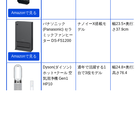
Amazonで見る
パナソニック
ナノイーX搭載モ
幅23.5×奥行14
(Panasonic) セラ
デル
さ37.9cm
ミックファンヒー
ター DS-FS1200
Amazonで見る
Dyson(ダイソン)
通年で活躍する1
幅24.8×奥行24.
ホット+クール 空
台で3役モデル
高さ76.4
気清浄機 Gen1
HP10
Amazonで見る
Aladdin(アラジン)
すぐに立ち上がる
幅18×奥行18×
遠赤グラファイト
コンパクトタイプ
さ53
ヒーター AEH-
G407N