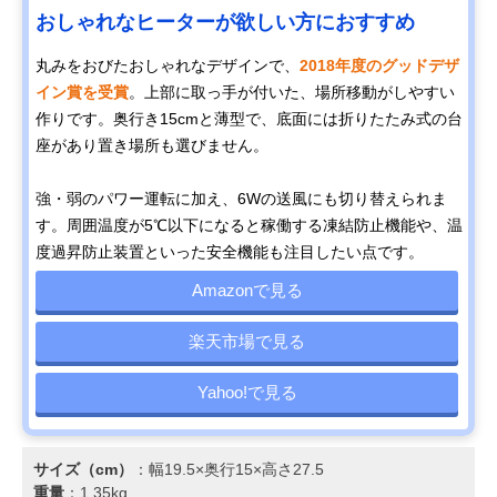
おしゃれなヒーターが欲しい方におすすめ
丸みをおびたおしゃれなデザインで、
2018年度のグッドデザ
イン賞を受賞
。上部に取っ手が付いた、場所移動がしやすい
作りです。奥行き15cmと薄型で、底面には折りたたみ式の台
座があり置き場所も選びません。
強・弱のパワー運転に加え、6Wの送風にも切り替えられま
す。周囲温度が5℃以下になると稼働する凍結防止機能や、温
度過昇防止装置といった安全機能も注目したい点です。
Amazonで見る
楽天市場で見る
Yahoo!で見る
サイズ（cm）
：幅19.5×奥行15×高さ27.5
重量
：1.35kg