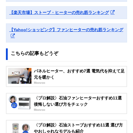
DeLonghi(デロン
部屋全体を暖める
幅25×長さ47.5
Amazonで見る
ギ) アミカルド オ
オイルヒーター
さ63.5
【楽天市場】ストーブ・ヒーターの売れ筋ランキング
イルヒーター
RHJ45M0912
【Yahoo!ショッピング】ファンヒーターの売れ筋ランキング
こちらの記事もどうぞ
パネルヒーター、おすすめ7選 電気代を抑えて足
元を暖かく
Moovoo
〈プロ解説〉石油ファンヒーターおすすめ11選
後悔しない選び方をチェック
Moovoo
〈プロ解説〉石油ストーブおすすめ11選 選び方
やおしゃれなモデルも紹介