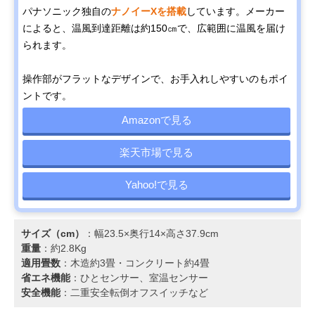
パナソニック独自の
ナノイーXを搭載
しています。メーカー
によると、温風到達距離は約150㎝で、広範囲に温風を届け
られます。
操作部がフラットなデザインで、お手入れしやすいのもポイ
ントです。
Amazonで見る
楽天市場で見る
Yahoo!で見る
サイズ（cm）
：幅23.5×奥行14×高さ37.9cm
重量
：約2.8Kg
適用畳数
：木造約3畳・コンクリート約4畳
省エネ機能
：ひとセンサー、室温センサー
安全機能
：二重安全転倒オフスイッチなど