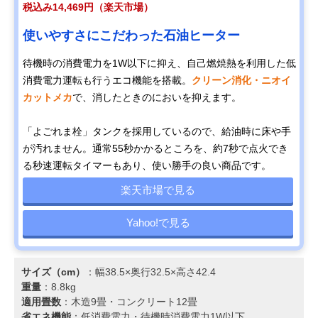
税込み14,469円（楽天市場）
使いやすさにこだわった石油ヒーター
待機時の消費電力を1W以下に抑え、自己燃焼熱を利用した低
消費電力運転も行うエコ機能を搭載。
クリーン消化・ニオイ
カットメカ
で、消したときのにおいを抑えます。
「よごれま栓」タンクを採用しているので、給油時に床や手
が汚れません。通常55秒かかるところを、約7秒で点火でき
る秒速運転タイマーもあり、使い勝手の良い商品です。
楽天市場で見る
Yahoo!で見る
サイズ（cm）
：幅38.5×奥行32.5×高さ42.4
重量
：8.8kg
適用畳数
：木造9畳・コンクリート12畳
省エネ機能
：低消費電力・待機時消費電力1W以下