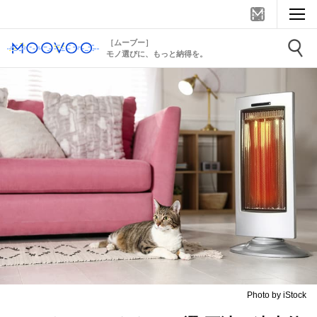
［ムーブー］
モノ選びに、もっと納得を。
Photo by iStock