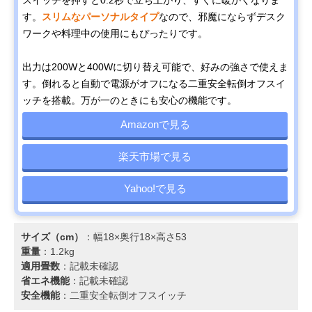
す。
スリムなパーソナルタイプ
なので、邪魔にならずデスク
ワークや料理中の使用にもぴったりです。
出力は200Wと400Wに切り替え可能で、好みの強さで使えま
す。倒れると自動で電源がオフになる二重安全転倒オフスイ
ッチを搭載。万が一のときにも安心の機能です。
Amazonで見る
楽天市場で見る
Yahoo!で見る
サイズ（cm）
：幅18×奥行18×高さ53
重量
：1.2kg
適用畳数
：記載未確認
省エネ機能
：記載未確認
安全機能
：二重安全転倒オフスイッチ