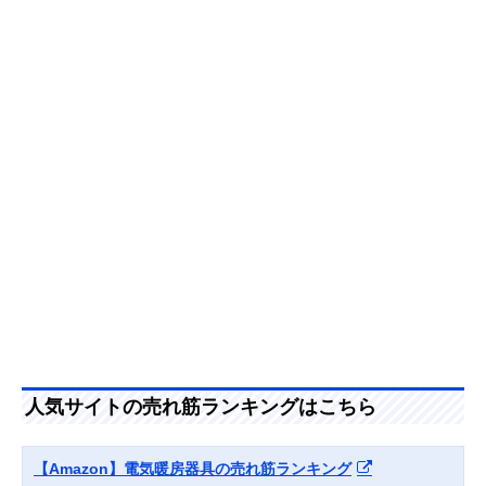
Amazonで見る
Aladdin(アラジン)
スピーディーに暖
約幅30×奥行30
Amazonで見る
遠赤グラファイト
まるグラファイト
高さ63.1
ヒーター AEH-
ヒーター
G1000A
CORONA(コロナ)
使いやすい性能に
幅38.5×奥行32.
楽天市場で見る
石油ファンヒータ
こだわった石油ヒ
高さ42.4
ー FH-G3225Y
ーター
DeLonghi(デロン
おしゃれなヒータ
幅19.5×奥行15
Amazonで見る
ギ) カプスーラ セ
ーが欲しい方にお
さ27.5
ラミックファンヒ
すすめ
ーター HFX30C11
パナソニック
足元が冷えやすい
48×45×30（使
Amazonで見る
(Panasonic) デス
デスクワークに
時）
クヒーター DC-
PKD4
シャープ(SHARP)
暖めと加湿を同時
高さ42×幅42×
Amazonで見る
人気サイトの売れ筋ランキングはこちら
プラズマクラスタ
に行う一品
行17.5
ー加湿セラミック
ファンヒーター
【Amazon】電気暖房器具の売れ筋ランキング
HX-TK12