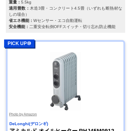
重量：
5.5kg
適用畳数：
木造3畳・コンクリート4.5畳（いずれも断熱材な
しの場合）
省エネ機能：
Wセンサー・エコ自動運転
安全機能：
二重安全転倒OFFスイッチ・切り忘れ防止機能
PICK UP⑩
Photo by Amazon
DeLonghi(デロンギ)
アミカルド オイルヒーター RHJ45M0912