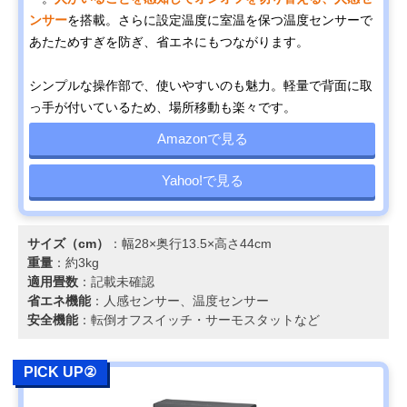
ンサー
を搭載。さらに設定温度に室温を保つ温度センサーで
あたためすぎを防ぎ、省エネにもつながります。
シンプルな操作部で、使いやすいのも魅力。軽量で背面に取
っ手が付いているため、場所移動も楽々です。
Amazonで見る
Yahoo!で見る
サイズ（cm）
：幅28×奥行13.5×高さ44cm
重量
：約3kg
適用畳数
：記載未確認
省エネ機能
：人感センサー、温度センサー
安全機能
：転倒オフスイッチ・サーモスタットなど
PICK UP②