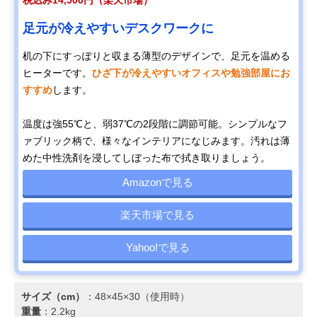
税込み14,500円（楽天市場）
足元が冷えやすいデスクワークに
机の下にすっぽりと収まる薄型のデザインで、足元を温める
ヒーターです。
ひざ下が冷えやすいオフィスや勉強部屋にお
すすめ
します。
温度は強55℃と、弱37℃の2段階に調節可能。シンプルなフ
ァブリック柄で、様々なインテリアになじみます。汚れは薄
めた中性洗剤を浸してしぼった布で拭き取りましょう。
Amazonで見る
楽天市場で見る
Yahoo!で見る
サイズ（cm）
：48×45×30（使用時）
重量
：2.2kg