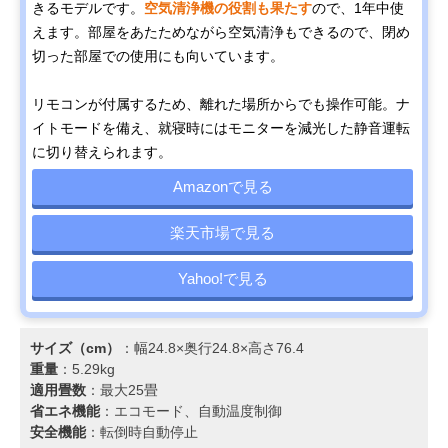
きるモデルです。
空気清浄機の役割も果たす
ので、1年中使
えます。部屋をあたためながら空気清浄もできるので、閉め
切った部屋での使用にも向いています。
リモコンが付属するため、離れた場所からでも操作可能。ナ
イトモードを備え、就寝時にはモニターを減光した静音運転
に切り替えられます。
Amazonで見る
楽天市場で見る
Yahoo!で見る
サイズ（cm）
：幅24.8×奥行24.8×高さ76.4
重量
：5.29kg
適用畳数
：最大25畳
省エネ機能
：エコモード、自動温度制御
安全機能
：転倒時自動停止