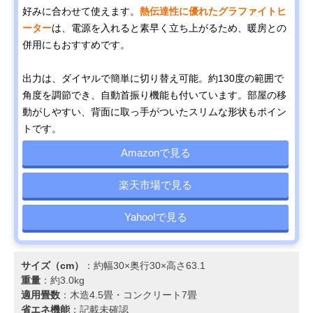
好みに合わせて使えます。
熱伝達性に優れたグラファイトヒ
ーター
は、電源を入れると素早く立ち上がるため、暖房との
併用にもおすすめです。
出力は、ダイヤルで簡単に切り替え可能。約130度の範囲で
角度を調節でき、自動首振り機能も付いています。部屋の移
動がしやすい、背面に取っ手がついたスリムな形状もポイン
トです。
Amazonで見る
楽天市場で見る
Yahoo!で見る
サイズ（cm）
：約幅30×奥行30×高さ63.1
重量
：約3.0kg
適用畳数
：木造4.5畳・コンクリート7畳
省エネ機能
：記載未確認