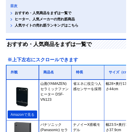
目次
おすすめ・人気商品をまずは一覧で
ヒーター、人気メーカーの売れ筋商品
人気サイトの売れ筋ランキングはこちら
おすすめ・人気商品をまずは一覧で
※上下左右にスクロールできます
外観
商品名
特長
サイズ（cm）
山善(YAMAZEN)
省エネに役立つ人
幅28×奥行13.5
セラミックファン
感センサーを採用
さ44cm
ヒーター DSF-
VN123
Amazonで見る
パナソニック
ナノイーX搭載モ
幅23.5×奥行14
(Panasonic) セラ
デル
さ37.9cm