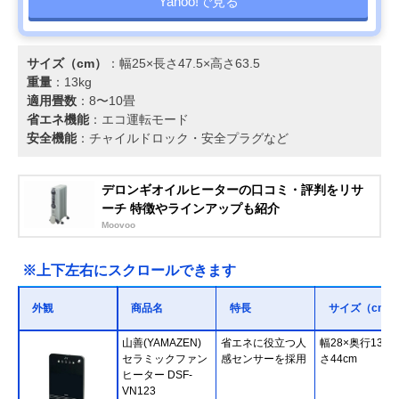
Yahoo!で見る
サイズ（cm）
：幅25×長さ47.5×高さ63.5
重量
：13kg
適用畳数
：8〜10畳
省エネ機能
：エコ運転モード
安全機能
：チャイルドロック・安全プラグなど
デロンギオイルヒーターの口コミ・評判をリサ
ーチ 特徴やラインアップも紹介
Moovoo
※上下左右にスクロールできます
外観
商品名
特長
サイズ（cm）
山善(YAMAZEN)
省エネに役立つ人
幅28×奥行13.5
セラミックファン
感センサーを採用
さ44cm
ヒーター DSF-
VN123