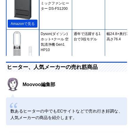
ミックファンヒー
ター DS-FS1200
Amazonで見る
Dyson(ダイソン)
通年で活躍する1
幅24.8×奥行24.
ホット+クール 空
台で3役モデル
高さ76.4
気清浄機 Gen1
HP10
Amazonで見る
ヒーター、人気メーカーの売れ筋商品
Aladdin(アラジン)
すぐに立ち上がる
幅18×奥行18×
遠赤グラファイト
コンパクトタイプ
さ53
Moovoo編集部
ヒーター AEH-
G407N
Amazonで見る
数あるヒーターの中でもECサイトなどで売れ行き好調な、
Aladdin(アラジン)
スピーディーに暖
約幅30×奥行30
人気メーカーの商品を紹介します。
Amazonで見る
遠赤グラファイト
まるグラファイト
高さ63.1
ヒーター AEH-
ヒーター
G1000A