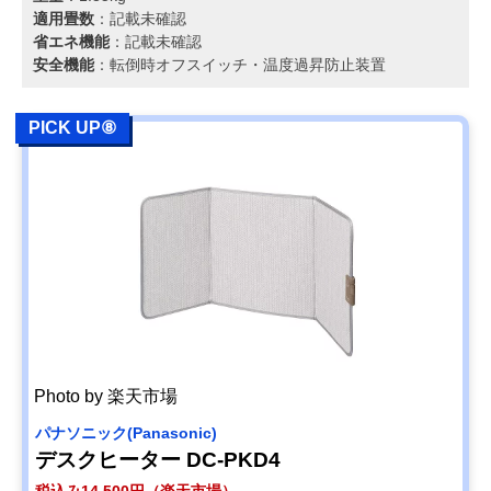
適用畳数
：記載未確認
省エネ機能
：記載未確認
安全機能
：転倒時オフスイッチ・温度過昇防止装置
PICK UP⑧
Photo by 楽天市場
パナソニック(Panasonic)
デスクヒーター DC-PKD4