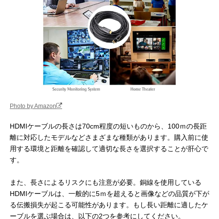
カールコードタイ
わせて伸ばすことが可
プ
能。一眼レフカメラと
外部モニターを接続す
るのに適したタイプ。
Photo by Amazon
HDMIケーブルの長さは70cm程度の短いものから、100ｍの長距
離に対応したモデルなどさまざまな種類があります。購入前に使
用する環境と距離を確認して適切な長さを選択することが肝心で
す。
また、長さによるリスクにも注意が必要。銅線を使用している
HDMIケーブルは、一般的に5ｍを超えると画像などの品質が下が
る伝搬損失が起こる可能性があります。もし長い距離に適したケ
ーブルを選ぶ場合は、以下の2つを参考にしてください。