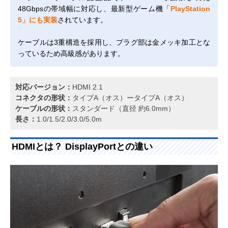
48Gbpsの帯域幅に対応し、最新型ゲーム機
「PlayStation
5」にも実装
されています。
ケーブルは3重構造を採用し、プラグ部は金メッキ加工とな
っているため高級感があります。
対応バージョン：
HDMI 2.1
コネクタの形状：
タイプA（オス）ータイプA（オス）
ケーブルの形状：
スタンダード（直径 約6.0mm）
長さ：
1.0/1.5/2.0/3.0/5.0m
HDMIとは？ DisplayPortとの違い