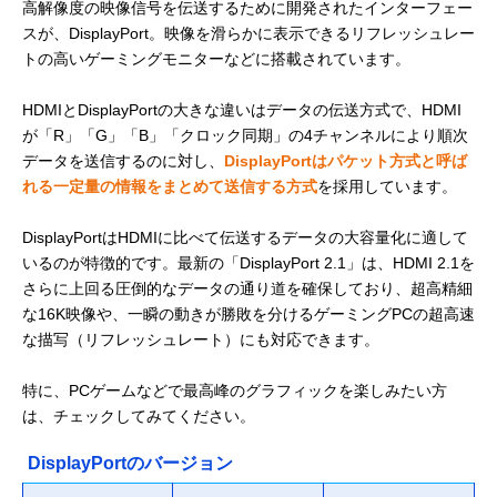
高解像度の映像信号を伝送するために開発されたインターフェー
スが、DisplayPort。映像を滑らかに表示できるリフレッシュレー
トの高いゲーミングモニターなどに搭載されています。
HDMIとDisplayPortの大きな違いはデータの伝送方式で、HDMI
が「R」「G」「B」「クロック同期」の4チャンネルにより順次
データを送信するのに対し、
DisplayPortはパケット方式と呼ば
れる一定量の情報をまとめて送信する方式
を採用しています。
DisplayPortはHDMIに比べて伝送するデータの大容量化に適して
いるのが特徴的です。最新の「DisplayPort 2.1」は、HDMI 2.1を
さらに上回る圧倒的なデータの通り道を確保しており、超高精細
な16K映像や、一瞬の動きが勝敗を分けるゲーミングPCの超高速
な描写（リフレッシュレート）にも対応できます。
特に、PCゲームなどで最高峰のグラフィックを楽しみたい方
は、チェックしてみてください。
DisplayPortのバージョン