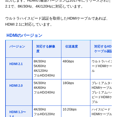
出力します。HDMIの最新バージョンは2017年にリリースされた
2.1で、8K/30Hz、4K/120Hzに対応しています。
ウルトラハイスピード認証を取得したHDMIケーブルであれば、
HDMI 2.1に対応しています。
HDMIのバージョン
バージョン
対応する解像
伝送速度
対応するHDMI
度
ケーブル認証
8K/30Hz
48Gbps
ウルトラハイスピ
HDMI 2.1
5K/60Hz
ードHDMIケーブ
4K/120Hz
ル
フルHD/240Hz
5K/30Hz
18Gbps
プレミアムタイプ
HDMI 2.0
4K/60Hz
HDMIケーブル／
フルHD/240Hz
プレミアムハイス
ピードHDMIケー
ブル
4K/30Hz
10.2Gbps
ハイスピード
HDMI 1.3〜
フルHD/120Hz
HDMIケーブル
1.4