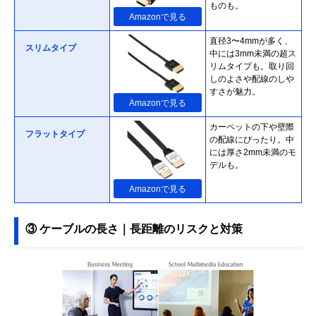
ものも。
Amazonで見る
直径3〜4mmが多く、
スリムタイプ
中には3mm未満の超ス
リムタイプも。取り回
しのよさや配線のしや
すさが魅力。
Amazonで見る
カーペットの下や壁際
フラットタイプ
の配線にぴったり。中
には厚さ2mm未満のモ
デルも。
Amazonで見る
ケーブルを巻き取るこ
巻き取りタイプ
とで収納しやすいタイ
③ ケーブルの長さ｜長距離のリスクと対策
プ。持ち運びの際にか
さばりにくいのがポイ
ント。
Amazonで見る
伸縮自在で、動きにあ
Amazonで見る