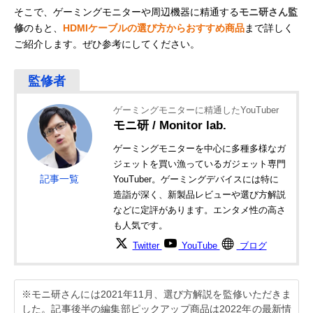
そこで、ゲーミングモニターや周辺機器に精通する
モニ研さん監
修
のもと、
HDMIケーブルの選び方からおすすめ商品
まで詳しく
ご紹介します。ぜひ参考にしてください。
ゲーミングモニターに精通したYouTuber
モニ研 / Monitor lab.
ゲーミングモニターを中心に多種多様なガ
ジェットを買い漁っているガジェット専門
記事一覧
YouTuber。ゲーミングデバイスには特に
造詣が深く、新製品レビューや選び方解説
などに定評があります。エンタメ性の高さ
も人気です。
Twitter
YouTube
ブログ
※モニ研さんには2021年11月、選び方解説を監修いただきま
した。記事後半の編集部ピックアップ商品は2022年の最新情