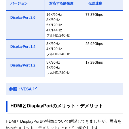
バージョン
対応する解像度
伝送速度
16K/60Hz
77.37Gbps
DisplayPort 2.0
8K/60Hz
5K/120Hz
4K/144Hz
フルHD/240Hz
8K/60Hz
25.92Gbps
DisplayPort 1.4
4K/120Hz
フルHD/240Hz
5K/30Hz
17.28Gbps
DisplayPort 1.2
4K/60Hz
フルHD/240Hz
参照：VESA
HDMIとDisplayPortのメリット・デメリット
HDMIとDisplayPortの特徴について解説してきましたが、両者を
比べたメリット・デメリットについてご紹介します。