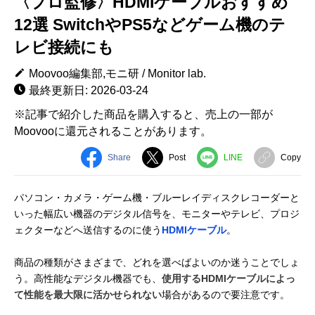
〈プロ監修〉HDMIケーブルおすすめ
12選 SwitchやPS5などゲーム機のテ
レビ接続にも
Moovoo編集部,モニ研 / Monitor lab.
最終更新日: 2026-03-24
※記事で紹介した商品を購入すると、売上の一部が
Moovooに還元されることがあります。
Share
Post
LINE
Copy
パソコン・カメラ・ゲーム機・ブルーレイディスクレコーダーと
いった幅広い機器のデジタル信号を、モニターやテレビ、プロジ
ェクターなどへ送信するのに使う
HDMIケーブル
。
商品の種類がさまざまで、どれを選べばよいのか迷うことでしょ
う。高性能なデジタル機器でも、
使用するHDMIケーブルによっ
て性能を最大限に活かせられない
場合があるので要注意です。