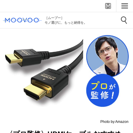
［ムーブー］
モノ選びに、もっと納得を。
Photo by Amazon