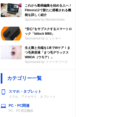
これから動画編集を始める人へ！
Filmora12で新たに搭載される機
能を詳しく紹介
Sponsored by Wondershare
“安心”をサブスクするスマートロ
ック「bitlock MINI」
Sponsored by ビットキー
生え際と先端を1本でWケア！ま
つ毛美容液「まつ毛デラックス
WMOA（ウモア）」
Sponsored by ファーマフーズ
カテゴリー一覧
スマホ・タブレット
スマホ、アクセサリ、タブレット
PC・PC関連
PC、PC周辺機器