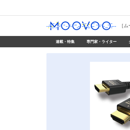
［ム
連載・特集
専門家・ライター