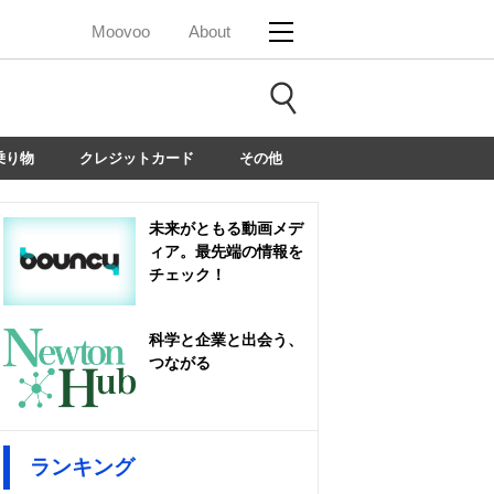
Moovoo
About
乗り物
クレジットカード
その他
未来がともる動画メデ
ィア。最先端の情報を
チェック！
科学と企業と出会う、
つながる
ランキング