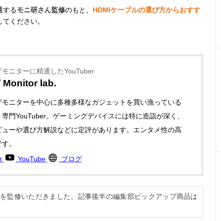
通する
モニ研さん監修
のもと、
HDMIケーブルの選び方からおすす
してください。
モニターに精通したYouTuber
Monitor lab.
グモニターを中心に多種多様なガジェットを買い漁っている
専門YouTuber。ゲーミングデバイスには特に造詣が深く、
ビューや選び方解説などに定評があります。エンタメ性の高
です。
er
YouTube
ブログ
解説を監修いただきました。記事後半の編集部ピックアップ商品は