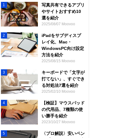
写真共有できるアプリ
1
やサイトおすすめ10
選を紹介
2025/08/07 Moovoo
iPadをサブディスプ
2
レイ化、Mac・
WindowsPC向け設定
方法を紹介
2025/08/15 Moovoo
キーボードで「文字が
3
打てない」、すぐでき
る対処法7選を紹介
2025/02/10 Moovoo
【検証】マウスパッド
4
の代用品、7種類の使
い勝手を紹介
2023/10/27 Moovoo
〈プロ解説〉安いペン
5