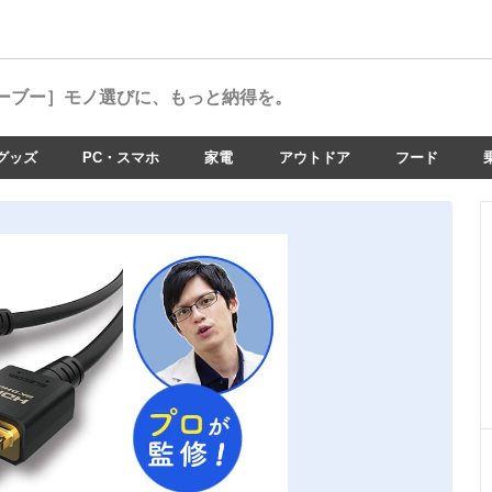
ーブー］
モノ選びに、もっと納得を。
グッズ
PC・スマホ
家電
アウトドア
フード