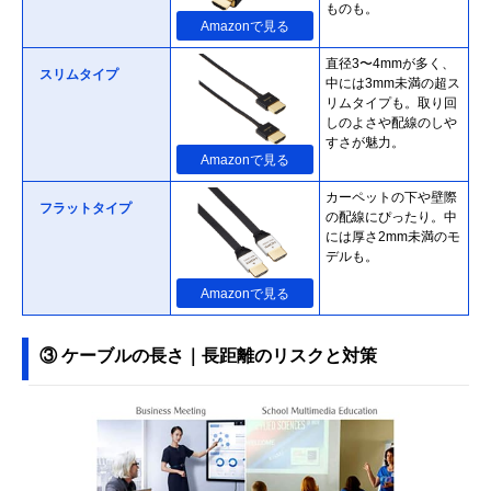
ものも。
Amazonで見る
直径3〜4mmが多く、
スリムタイプ
中には3mm未満の超ス
リムタイプも。取り回
しのよさや配線のしや
すさが魅力。
Amazonで見る
カーペットの下や壁際
フラットタイプ
の配線にぴったり。中
には厚さ2mm未満のモ
デルも。
Amazonで見る
ケーブルを巻き取るこ
巻き取りタイプ
とで収納しやすいタイ
③ ケーブルの長さ｜長距離のリスクと対策
プ。持ち運びの際にか
さばりにくいのがポイ
ント。
Amazonで見る
伸縮自在で、動きにあ
Amazonで見る