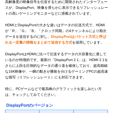
高解像度の映像信号を伝送するために開発されたインターフェー
スが、DisplayPort。映像を滑らかに表示できるリフレッシュレー
トの高いゲーミングモニターなどに搭載されています。
HDMIとDisplayPortの大きな違いはデータの伝送方式で、HDMI
が「R」「G」「B」「クロック同期」の4チャンネルにより順次
データを送信するのに対し、
DisplayPortはパケット方式と呼ば
れる一定量の情報をまとめて送信する方式
を採用しています。
DisplayPortはHDMIに比べて伝送するデータの大容量化に適して
いるのが特徴的です。最新の「DisplayPort 2.1」は、HDMI 2.1を
さらに上回る圧倒的なデータの通り道を確保しており、超高精細
な16K映像や、一瞬の動きが勝敗を分けるゲーミングPCの超高速
な描写（リフレッシュレート）にも対応できます。
特に、PCゲームなどで最高峰のグラフィックを楽しみたい方
は、チェックしてみてください。
DisplayPortのバージョン