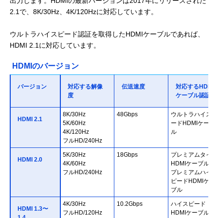
出力します。HDMIの最新バージョンは2017年にリリースされた
2.1で、8K/30Hz、4K/120Hzに対応しています。
ウルトラハイスピード認証を取得したHDMIケーブルであれば、
HDMI 2.1に対応しています。
HDMIのバージョン
バージョン
対応する解像
伝送速度
対応するHDMI
度
ケーブル認証
8K/30Hz
48Gbps
ウルトラハイスピ
HDMI 2.1
5K/60Hz
ードHDMIケーブ
4K/120Hz
ル
フルHD/240Hz
5K/30Hz
18Gbps
プレミアムタイプ
HDMI 2.0
4K/60Hz
HDMIケーブル／
フルHD/240Hz
プレミアムハイス
ピードHDMIケー
ブル
4K/30Hz
10.2Gbps
ハイスピード
HDMI 1.3〜
フルHD/120Hz
HDMIケーブル
1.4