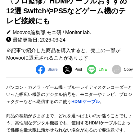
〈プロ監修〉HDMIケーブルおすすめ
12選 SwitchやPS5などゲーム機のテ
レビ接続にも
Moovoo編集部,モニ研 / Monitor lab.
最終更新日: 2026-03-24
※記事で紹介した商品を購入すると、売上の一部が
Moovooに還元されることがあります。
Share
Post
LINE
Copy
パソコン・カメラ・ゲーム機・ブルーレイディスクレコーダーと
いった幅広い機器のデジタル信号を、モニターやテレビ、プロジ
ェクターなどへ送信するのに使う
HDMIケーブル
。
商品の種類がさまざまで、どれを選べばよいのか迷うことでしょ
う。高性能なデジタル機器でも、
使用するHDMIケーブルによっ
て性能を最大限に活かせられない
場合があるので要注意です。