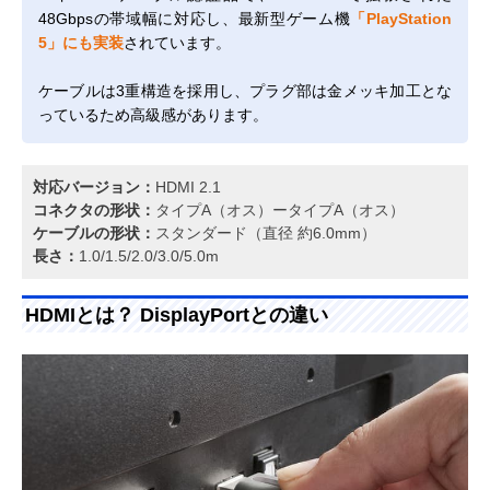
48Gbpsの帯域幅に対応し、最新型ゲーム機
「PlayStation
5」にも実装
されています。
ケーブルは3重構造を採用し、プラグ部は金メッキ加工とな
っているため高級感があります。
対応バージョン：
HDMI 2.1
コネクタの形状：
タイプA（オス）ータイプA（オス）
ケーブルの形状：
スタンダード（直径 約6.0mm）
長さ：
1.0/1.5/2.0/3.0/5.0m
HDMIとは？ DisplayPortとの違い