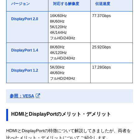
バージョン
対応する解像度
伝送速度
16K/60Hz
77.37Gbps
DisplayPort 2.0
8K/60Hz
5K/120Hz
4K/144Hz
フルHD/240Hz
8K/60Hz
25.92Gbps
DisplayPort 1.4
4K/120Hz
フルHD/240Hz
5K/30Hz
17.28Gbps
DisplayPort 1.2
4K/60Hz
フルHD/240Hz
参照：VESA
HDMIとDisplayPortのメリット・デメリット
HDMIとDisplayPortの特徴について解説してきましたが、両者を
比べたメリット・デメリットについてご紹介します。