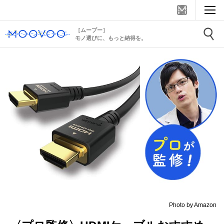
［ムーブー］
モノ選びに、もっと納得を。
Photo by Amazon