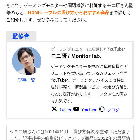
そこで、ゲーミングモニターや周辺機器に精通する
モニ研さん監
修
のもと、
HDMIケーブルの選び方からおすすめ商品
まで詳しく
ご紹介します。ぜひ参考にしてください。
ゲーミングモニターに精通したYouTuber
モニ研 / Monitor lab.
ゲーミングモニターを中心に多種多様なガ
ジェットを買い漁っているガジェット専門
記事一覧
YouTuber。ゲーミングデバイスには特に
造詣が深く、新製品レビューや選び方解説
などに定評があります。エンタメ性の高さ
も人気です。
Twitter
YouTube
ブログ
※モニ研さんには2021年11月、選び方解説を監修いただきま
した。記事後半の編集部ピックアップ商品は2022年の最新情