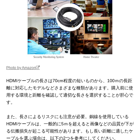
カールコードタイ
わせて伸ばすことが可
プ
能。一眼レフカメラと
外部モニターを接続す
るのに適したタイプ。
Photo by Amazon
HDMIケーブルの長さは70cm程度の短いものから、100ｍの長距
離に対応したモデルなどさまざまな種類があります。購入前に使
用する環境と距離を確認して適切な長さを選択することが肝心で
す。
また、長さによるリスクにも注意が必要。銅線を使用している
HDMIケーブルは、一般的に5ｍを超えると画像などの品質が下が
る伝搬損失が起こる可能性があります。もし長い距離に適したケ
ーブルを選ぶ場合は、以下の2つを参考にしてください。