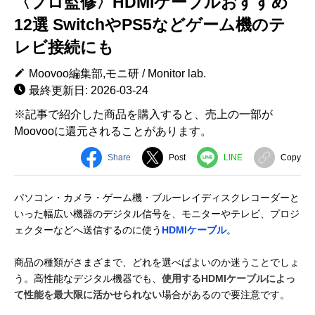
〈プロ監修〉HDMIケーブルおすすめ
12選 SwitchやPS5などゲーム機のテ
レビ接続にも
Moovoo編集部,モニ研 / Monitor lab.
最終更新日: 2026-03-24
※記事で紹介した商品を購入すると、売上の一部が
Moovooに還元されることがあります。
Share
Post
LINE
Copy
パソコン・カメラ・ゲーム機・ブルーレイディスクレコーダーと
いった幅広い機器のデジタル信号を、モニターやテレビ、プロジ
ェクターなどへ送信するのに使う
HDMIケーブル
。
商品の種類がさまざまで、どれを選べばよいのか迷うことでしょ
う。高性能なデジタル機器でも、
使用するHDMIケーブルによっ
て性能を最大限に活かせられない
場合があるので要注意です。