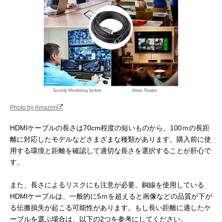
カールコードタイ
わせて伸ばすことが可
プ
能。一眼レフカメラと
外部モニターを接続す
るのに適したタイプ。
Photo by Amazon
HDMIケーブルの長さは70cm程度の短いものから、100ｍの長距
離に対応したモデルなどさまざまな種類があります。購入前に使
用する環境と距離を確認して適切な長さを選択することが肝心で
す。
また、長さによるリスクにも注意が必要。銅線を使用している
HDMIケーブルは、一般的に5ｍを超えると画像などの品質が下が
る伝搬損失が起こる可能性があります。もし長い距離に適したケ
ーブルを選ぶ場合は、以下の2つを参考にしてください。