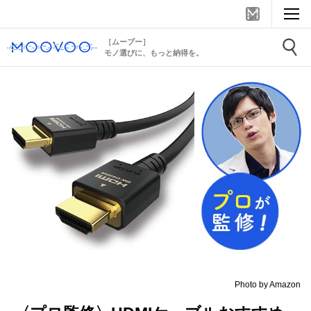
［ムーブー］
モノ選びに、もっと納得を。
Photo by Amazon