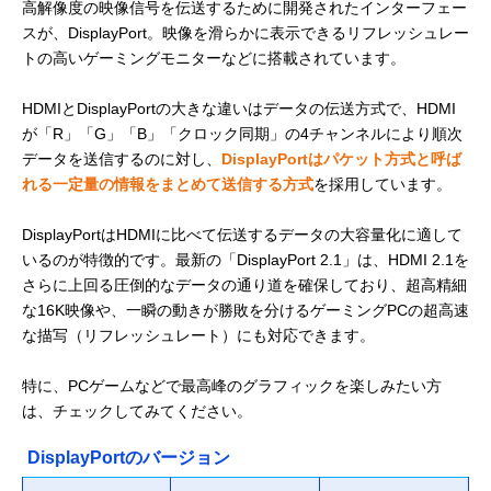
高解像度の映像信号を伝送するために開発されたインターフェー
スが、DisplayPort。映像を滑らかに表示できるリフレッシュレー
トの高いゲーミングモニターなどに搭載されています。
HDMIとDisplayPortの大きな違いはデータの伝送方式で、HDMI
が「R」「G」「B」「クロック同期」の4チャンネルにより順次
データを送信するのに対し、
DisplayPortはパケット方式と呼ば
れる一定量の情報をまとめて送信する方式
を採用しています。
DisplayPortはHDMIに比べて伝送するデータの大容量化に適して
いるのが特徴的です。最新の「DisplayPort 2.1」は、HDMI 2.1を
さらに上回る圧倒的なデータの通り道を確保しており、超高精細
な16K映像や、一瞬の動きが勝敗を分けるゲーミングPCの超高速
な描写（リフレッシュレート）にも対応できます。
特に、PCゲームなどで最高峰のグラフィックを楽しみたい方
は、チェックしてみてください。
DisplayPortのバージョン