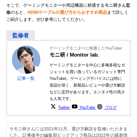
そこで、ゲーミングモニターや周辺機器に精通する
モニ研さん監
修
のもと、
HDMIケーブルの選び方からおすすめ商品
まで詳しく
ご紹介します。ぜひ参考にしてください。
ゲーミングモニターに精通したYouTuber
モニ研 / Monitor lab.
ゲーミングモニターを中心に多種多様なガ
ジェットを買い漁っているガジェット専門
記事一覧
YouTuber。ゲーミングデバイスには特に
造詣が深く、新製品レビューや選び方解説
などに定評があります。エンタメ性の高さ
も人気です。
Twitter
YouTube
ブログ
※モニ研さんには2021年11月、選び方解説を監修いただきま
した。記事後半の編集部ピックアップ商品は2022年の最新情