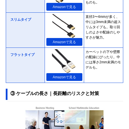
ものも。
Amazonで見る
直径3〜4mmが多く、
スリムタイプ
中には3mm未満の超ス
リムタイプも。取り回
しのよさや配線のしや
すさが魅力。
Amazonで見る
カーペットの下や壁際
フラットタイプ
の配線にぴったり。中
には厚さ2mm未満のモ
デルも。
Amazonで見る
ケーブルを巻き取るこ
巻き取りタイプ
とで収納しやすいタイ
③ ケーブルの長さ｜長距離のリスクと対策
プ。持ち運びの際にか
さばりにくいのがポイ
ント。
Amazonで見る
伸縮自在で、動きにあ
Amazonで見る