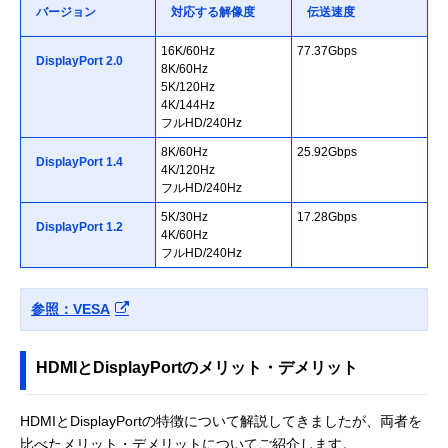
バージョン
対応する解像度
伝送速度
16K/60Hz
77.37Gbps
DisplayPort 2.0
8K/60Hz
5K/120Hz
4K/144Hz
フルHD/240Hz
8K/60Hz
25.92Gbps
DisplayPort 1.4
4K/120Hz
フルHD/240Hz
5K/30Hz
17.28Gbps
DisplayPort 1.2
4K/60Hz
フルHD/240Hz
参照：VESA
HDMIとDisplayPortのメリット・デメリット
HDMIとDisplayPortの特徴について解説してきましたが、両者を
比べたメリット・デメリットについてご紹介します。