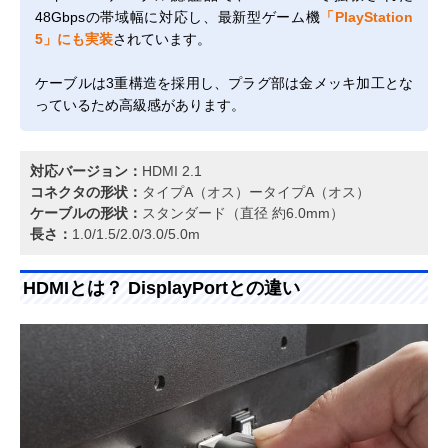
48Gbpsの帯域幅に対応し、最新型ゲーム機
「PlayStation
5」にも実装
されています。
ケーブルは3重構造を採用し、プラグ部は金メッキ加工とな
っているため高級感があります。
対応バージョン：
HDMI 2.1
コネクタの形状：
タイプA（オス）ータイプA（オス）
ケーブルの形状：
スタンダード（直径 約6.0mm）
長さ：
1.0/1.5/2.0/3.0/5.0m
HDMIとは？ DisplayPortとの違い