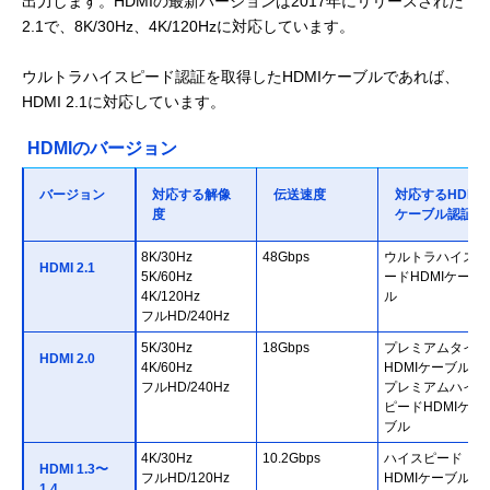
出力します。HDMIの最新バージョンは2017年にリリースされた
2.1で、8K/30Hz、4K/120Hzに対応しています。
ウルトラハイスピード認証を取得したHDMIケーブルであれば、
HDMI 2.1に対応しています。
HDMIのバージョン
バージョン
対応する解像
伝送速度
対応するHDMI
度
ケーブル認証
8K/30Hz
48Gbps
ウルトラハイスピ
HDMI 2.1
5K/60Hz
ードHDMIケーブ
4K/120Hz
ル
フルHD/240Hz
5K/30Hz
18Gbps
プレミアムタイプ
HDMI 2.0
4K/60Hz
HDMIケーブル／
フルHD/240Hz
プレミアムハイス
ピードHDMIケー
ブル
4K/30Hz
10.2Gbps
ハイスピード
HDMI 1.3〜
フルHD/120Hz
HDMIケーブル
1.4