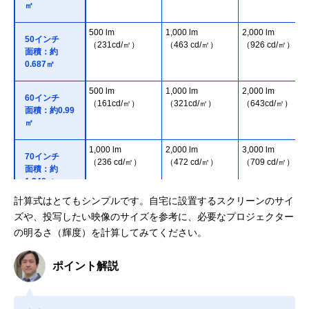
㎡
500 lm
1,000 lm
2,000 lm
50インチ
（231cd/㎡）
（463 cd/㎡）
（926 cd/㎡）
面積：約
0.687㎡
500 lm
1,000 lm
2,000 lm
60インチ
（161cd/㎡）
（321cd/㎡）
（643cd/㎡）
面積：約0.99
㎡
1,000 lm
2,000 lm
3,000 lm
70インチ
（236 cd/㎡）
（472 cd/㎡）
（709 cd/㎡）
面積：約
1.348㎡
計算式はとてもシンプルです。自宅に設置するスクリーンのサイ
1,000 lm
2,000 lm
3,000 lm
80インチ
ズや、投写したい映像のサイズを参考に、必要なプロジェクター
（181 cd/㎡）
（362 cd/㎡）
（543 cd/㎡）
面積：約1.76
の明るさ（輝度）を計算してみてください。
㎡
ポイント解説
2,000 lm
3,000 lm
4,000 lm
90インチ
（286 cd/㎡）
（429 cd/㎡）
（572 cd/㎡）
面積：約
2.228㎡