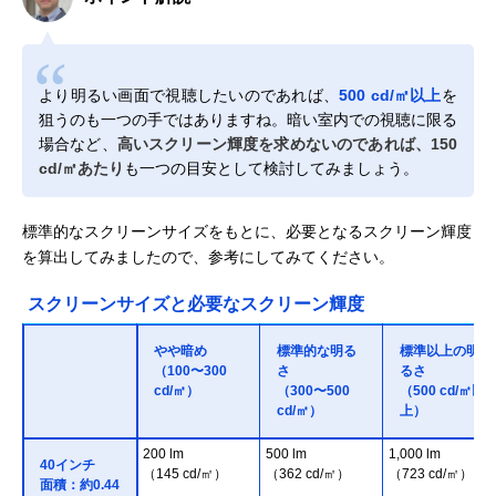
より明るい画面で視聴したいのであれば、
500 cd/㎡以上
を
狙うのも一つの手ではありますね。暗い室内での視聴に限る
場合など、
高いスクリーン輝度を求めないのであれば、150
cd/㎡あたり
も一つの目安として検討してみましょう。
標準的なスクリーンサイズをもとに、必要となるスクリーン輝度
を算出してみましたので、参考にしてみてください。
スクリーンサイズと必要なスクリーン輝度
やや暗め
標準的な明る
標準以上の明
（100〜300
さ
るさ
cd/㎡）
（300〜500
（500 cd/㎡以
cd/㎡）
上）
200 lm
500 lm
1,000 lm
40インチ
（145 cd/㎡）
（362 cd/㎡）
（723 cd/㎡）
面積：約0.44