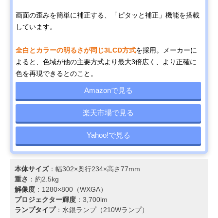
画面の歪みを簡単に補正する、「ピタッと補正」機能を搭載
しています。
全白とカラーの明るさが同じ3LCD方式
を採用。メーカーに
よると、色域が他の主要方式より最大3倍広く、より正確に
色を再現できるとのこと。
Amazonで見る
楽天市場で見る
Yahoo!で見る
本体サイズ
：幅302×奥行234×高さ77mm
重さ
：‎約2.5kg
解像度
：1280×800（WXGA）
プロジェクター輝度
：3,700lm
ランプタイプ
：水銀ランプ（210Wランプ）