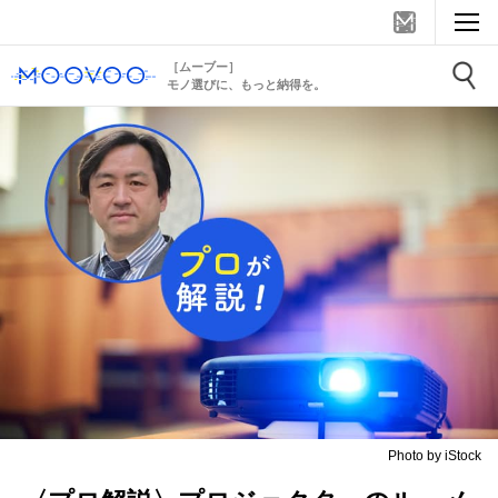
［ムーブー］
モノ選びに、もっと納得を。
Photo by iStock