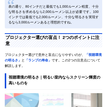
2,000 lm
3,000 lm
5,000 lm以上
表の通り、80インチだと最低でも1,000ルーメン程度、十分
100インチ
（231 cd/㎡）
（347 cd/㎡）
（579 cd/㎡）
な明るさを求めるなら2,000ルーメン以上が必要です。100
面積：約2.75
インチでは最低でも2,000ルーメン、十分な明るさを実現す
㎡
るなら3,000ルーメンあると理想的ですね。
3,000 lm
4,000 lm
7,000 lm以上
120インチ
（241 cd/㎡）
（321 cd/㎡）
（562 cd/㎡）
面積：約3.96
プロジェクター選びの盲点！ 2つのポイントに注
㎡
意
プロジェクター選びで意外と盲点になりやすいのが、
「視聴環境
の明るさ」
と
「ランプの寿命」
です。この2つの注意点について
解説します。
視聴環境の明るさ｜明るい室内ならスクリーン輝度の
高いものを