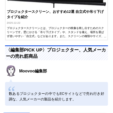
プロジェクタースクリーン、おすすめ12選 自立式や吊り下げ
タイプを紹介
2025-12-22
プロジェクタースクリーンとは、プロジェクターの映像を映し出すためのスク
リーンです。壁にかける「吊り下げタイプ」や、スタンドを備え、場所を選ば
ず使いやすい「自立式」などがあります。また、スクリーンの種類やサイズ、
機能によって映像の見え方や使い勝手が大きく異なるのも特徴です。映画鑑賞
やゲーム、プレゼンなど、さまざまなシーンで活躍するプロジェクタースクリ
ーンは、値段だけでなく用途にあったものを選びたいものです。そこで今回
〈編集部PICK UP〉プロジェクター、人気メーカ
は、プロジェクタースクリーンのおすすめ人気商品を紹介します。ぜひ参考に
ーの売れ筋商品
してください。
Moovoo編集部
数あるプロジェクターの中でもECサイトなどで売れ行き好
調な、人気メーカーの製品を紹介します。