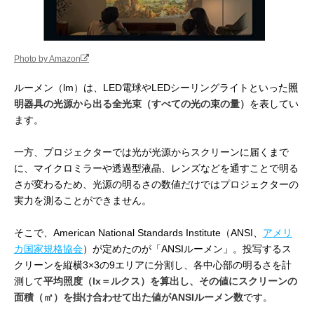
Photo by Amazon
ルーメン（lm）は、LED電球やLEDシーリングライトといった
照
明器具の光源から出る全光束（すべての光の束の量）
を表してい
ます。
一方、プロジェクターでは光が光源からスクリーンに届くまで
に、マイクロミラーや透過型液晶、レンズなどを通すことで明る
さが変わるため、光源の明るさの数値だけではプロジェクターの
実力を測ることができません。
そこで、American National Standards Institute（ANSI、
アメリ
カ国家規格協会
）が定めたのが「ANSIルーメン」。投写するス
クリーンを縦横3×3の9エリアに分割し、各中心部の明るさを計
測して
平均照度（lx＝ルクス）を算出し、その値にスクリーンの
面積（㎡）を掛け合わせて出た値がANSIルーメン数
です。