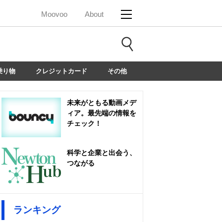
Moovoo
About
乗り物
クレジットカード
その他
未来がともる動画メデ
ィア。最先端の情報を
チェック！
科学と企業と出会う、
つながる
ランキング