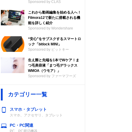
Sponsored by CLAS
これから動画編集を始める人へ！
Filmora12で新たに搭載される機
能を詳しく紹介
Sponsored by Wondershare
“安心”をサブスクするスマートロ
ック「bitlock MINI」
Sponsored by ビットキー
生え際と先端を1本でWケア！ま
つ毛美容液「まつ毛デラックス
WMOA（ウモア）」
Sponsored by ファーマフーズ
カテゴリー一覧
スマホ・タブレット
スマホ、アクセサリ、タブレット
PC・PC関連
PC、PC周辺機器