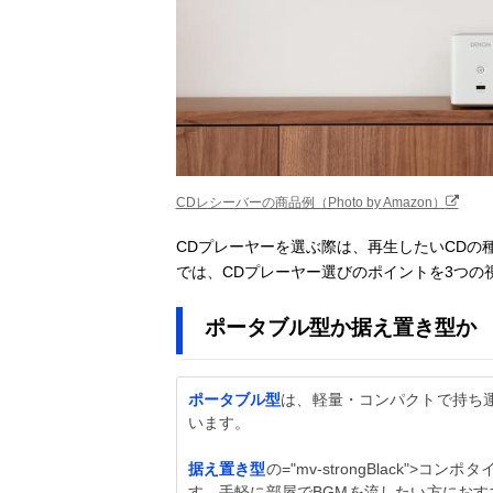
CDレシーバーの商品例（Photo by Amazon）
CDプレーヤーを選ぶ際は、再生したいCDの
では、CDプレーヤー選びのポイントを3つの
ポータブル型か据え置き型か
ポータブル型
は、軽量・コンパクトで持ち
います。
据え置き型
の="mv-strongBlack
す。手軽に部屋でBGMを流したい方におす