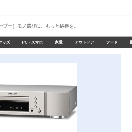
ーブー］
モノ選びに、もっと納得を。
グッズ
PC・スマホ
家電
アウトドア
フード