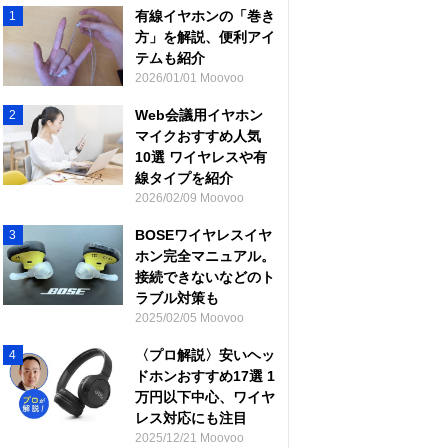
有線イヤホンの「巻き
1
方」を解説、便利アイ
テムも紹介
2026/01/01 Moovoo
Web会議用イヤホン
2
マイクおすすめ人気
10選 ワイヤレスや有
線タイプを紹介
2026/02/09 Moovoo
BOSEワイヤレスイヤ
3
ホン完全マニュアル。
接続できないなどのト
ラブル対策も
2025/02/05 Moovoo
〈プロ解説〉安いヘッ
4
ドホンおすすめ17選 1
万円以下中心、ワイヤ
レス対応にも注目
2025/12/21 Moovoo