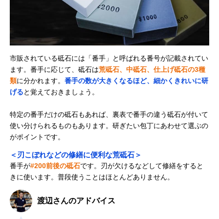
市販されている砥石には「番手」と呼ばれる番号が記載されてい
ます。番手に応じて、砥石は
荒砥石、中砥石、仕上げ砥石の3種
類
に分かれます。
番手の数が大きくなるほど、細かくきれいに研
げる
と覚えておきましょう。
特定の番手だけの砥石もあれば、裏表で番手の違う砥石が付いて
使い分けられるものもあります。研ぎたい包丁にあわせて選ぶの
がポイントです。
＜刃こぼれなどの修繕に便利な荒砥石＞
番手が
#200前後の砥石
です。刃が欠けるなどして修繕をすると
きに使います。普段使うことはほとんどありません。
渡辺さんのアドバイス