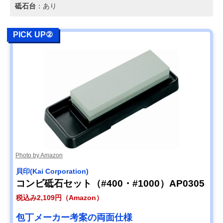
砥石台
：あり
PICK UP②
Photo by Amazon
貝印(Kai Corporation)
コンビ砥石セット（#400・#1000）AP0305
税込み2,109円（Amazon）
包丁メーカー考案の両面仕様