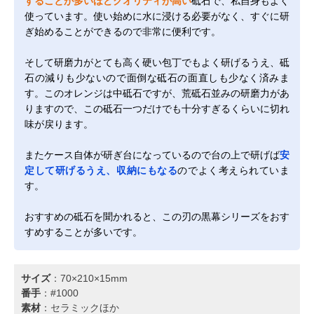
することが多いほどクオリティが高い
砥石で、私自身もよく
使っています。使い始めに水に浸ける必要がなく、すぐに研
ぎ始めることができるので非常に便利です。
そして研磨力がとても高く硬い包丁でもよく研げるうえ、砥
石の減りも少ないので面倒な砥石の面直しも少なく済みま
す。このオレンジは中砥石ですが、荒砥石並みの研磨力があ
りますので、この砥石一つだけでも十分すぎるくらいに切れ
味が戻ります。
またケース自体が研ぎ台になっているので台の上で研げば
安
定して研げるうえ、収納にもなる
のでよく考えられていま
す。
おすすめの砥石を聞かれると、この刃の黒幕シリーズをおす
すめすることが多いです。
サイズ
：70×210×15mm
番手
：#1000
素材
：セラミックほか