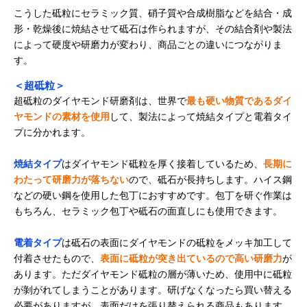
こうした砥粒にセラミック質、硝子質や合成樹脂などを結合・成
形・乾燥後に焼結させて砥石は作られますが、その結合剤や製法
によって硬度や研磨力が変わり、商品ごとの違いにつながりま
す。
＜超砥粒＞
超砥粒のダイヤモンド研磨剤は、世界で
最も硬い物質であるダイ
ヤモンドの素材を使用
して、製法によって焼結タイプと電着タイ
プに分かれます。
焼結タイプ
はダイヤモンド砥粒を厚く接着しているため、
長期に
わたって研磨力が落ちない
ので、砥石が長持ちします。ハイス鋼
などの硬い鋼を使用した包丁におすすめです。包丁を研ぐ作業は
もちろん、セラミック包丁や砥石の面直しにも使用できます。
電着タイプ
は砥石の表面にダイヤモンドの砥粒をメッキ加工して
付着させたもので、
表面に砥粒が突き出ているので高い研磨力
が
あります。ただダイヤモンド砥粒の層が薄いため、使用中に砥粒
が剝がれてしまうことがあります。研げなくなったら買い替える
必要がありますが、表面だけを張り替えられる商品もあります。