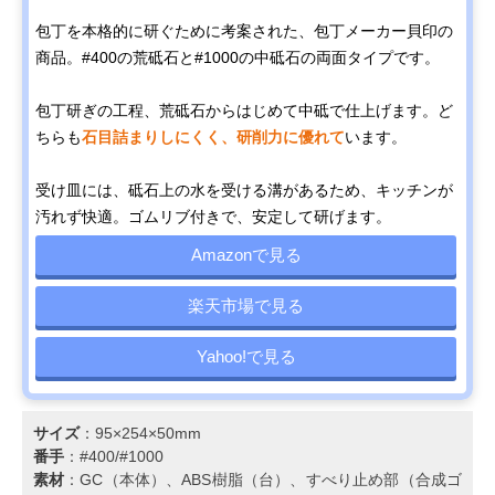
包丁を本格的に研ぐために考案された、包丁メーカー貝印の
商品。#400の荒砥石と#1000の中砥石の両面タイプです。
包丁研ぎの工程、荒砥石からはじめて中砥で仕上げます。ど
ちらも
石目詰まりしにくく、研削力に優れて
います。
受け皿には、砥石上の水を受ける溝があるため、キッチンが
汚れず快適。ゴムリブ付きで、安定して研げます。
Amazonで見る
楽天市場で見る
Yahoo!で見る
サイズ
：95×254×50mm
番手
：#400/#1000
素材
：GC（本体）、ABS樹脂（台）、すべり止め部（合成ゴ