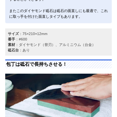
またこのダイヤモンド砥石は砥石の面直しにも最適で、これ
に取っ手を付けた面直しタイプもあります。
サイズ
：75×210×12mm
番手
：#600
素材
：‎ダイヤモンド（替刃）、アルミニウム（台金）
砥石台
：あり
包丁は砥石で長持ちさせる！