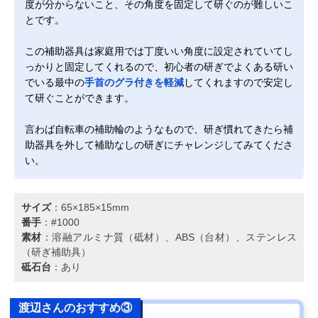
度が分からないこと、その角度を固定して研ぐのが難しいこ
とです。
この補助器具は家庭用では丁度いい角度に設定されていてし
っかりと固定してくれるので、初心者の研ぎでよくある研い
でいる最中の
手首のグラ付きを軽減
してくれますので安定し
て研ぐことができます。
言わば自転車の補助輪のようなもので、研ぎ慣れてきたら補
助器具を外して補助なしの研ぎにチャレンジしてみてくださ
い。
サイズ
：65×185×15mm
番手
：#1000
素材
：溶融アルミナ質（砥材）、ABS（台材）、ステンレス
（研ぎ補助具）
砥石台
：あり
渡辺さんのおすすめ③