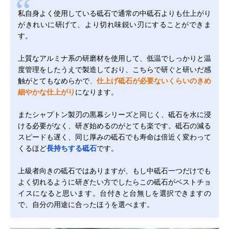
私自身よく使用している砥石で通常の中砥石よりも仕上がり
がきれいに研げて、より切れ味鋭い刃にすることができま
す。
上質なアルミナ系の研磨材を使用して、低温でしっかりと温
度管理をしたうえで製造しており、こちらで研ぐと研いだ感
触がとてもなめらかで
、仕上げ砥石が必要ないくらいのきめ
細やかな仕上がり
になります。
またシャプトン製刃の黒幕シリーズと同じく、砥石を水に浸
ける必要がなく、研ぎ始めるのがとても楽です。砥石の減る
スピードも遅く、同じ厚みの砥石でも寿命は倍近く変わって
くるほど
長持ちする砥石
です。
上級者向きの砥石ではありますが、もし中砥石一つだけでも
よく切れるように研ぎたい方でしたらこの砥石がベストチョ
イスになると思います。台付きと台無しを選択できますの
で、自分の用途に合ったほうを選べます。