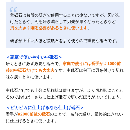
荒砥石は普段の研ぎで使用することは少ないですが、刃が欠
けたときや、刃を研ぎ減らして刃先が厚くなったときなど、
刃を大きく削る必要があるときに使います
。
研ぎが上手い人ほど荒砥石をよく使うので重要な砥石です。
＜家庭で使いやすい中砥石＞
研ぐときに必ず必要な砥石で、
家庭で使うには番手が＃1000前
後の中砥石だけでも大丈夫
です。中砥石は包丁に刃を付けて切れ
味を戻すときに使います。
中砥石だけでも十分に切れ味は戻りますが、より切れ味にこだわ
るのであれば、さらに仕上げ砥石で研いだほうがよいでしょう。
＜ピカピカに仕上げるなら仕上げ砥石＞
番手が
#2000前後の砥石
のことで、名前の通り、最終的にきれい
に仕上げるときに使います。