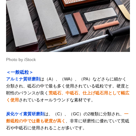
Photo by iStock
＜一般砥粒＞
アルミナ質研磨剤
は（A）、（WA）、（PA）などさらに細かく
分類され、砥石の中で最も多く使用されている砥粒です。硬度と
靭性のバランスが良く
荒砥石、中砥石、仕上げ砥石用として幅広
く使用
されているオールラウンドな素材です。
炭化ケイ素質研磨剤
は、（C）、（GC）の2種類に分類され、
一
般砥粒の中では最も硬度が高く
、非常に研磨性に優れていて荒砥
石や中砥石に使用されることが多いです。