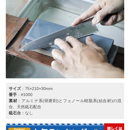
サイズ
：75×210×30mm
番手
：#1000
素材
：アルミナ系(研磨剤)とフェノール樹脂系(結合材)の混
合、天然砥石配合
砥石台
：なし