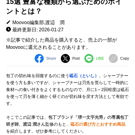
15選 豊富な種類から選ぶためのポイ
ントとは？
Moovoo編集部,渡辺 潤
最終更新日: 2026-01-27
※記事で紹介した商品を購入すると、売上の一部が
Moovooに還元されることがあります。
Share
Post
LINE
Copy
包丁の切れ味を回復するのに使う
砥石（といし）
。シャープナー
を使う方も多いですが、シャープナーは刃先を荒らして一時的に
食材への食い付きをよくするものなので、月に1～2回程度は砥石
を使って刃を薄く細かく研ぐのが切れ味を戻す方法として有効で
す。
そこでこの記事では、
包丁ブランド「堺一文字光秀」の専属包丁
研ぎ師、渡辺 潤さん
監修のもと、
砥石の選び方とおすすめ商品
を紹介します。ぜひ参考にしてください。