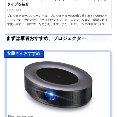
タイプを紹介
2025-12-22
プロジェクタースクリーンとは、プロジェクターの映像を映し出すためのスク
リーンです。壁にかける「吊り下げタイプ」や、スタンドを備え、場所を選ば
ず使いやすい「自立式」などがあります。また、スクリーンの種類やサイズ、
機能によって映像の見え方や使い勝手が大きく異なるのも特徴です。映画鑑賞
やゲーム、プレゼンなど、さまざまなシーンで活躍するプロジェクタースクリ
ーンは、値段だけでなく用途にあったものを選びたいものです。そこで今回
まずは筆者おすすめ、プロジェクター
は、プロジェクタースクリーンのおすすめ人気商品を紹介します。ぜひ参考に
してください。
安蔵さんおすすめ
Photo by Amazon