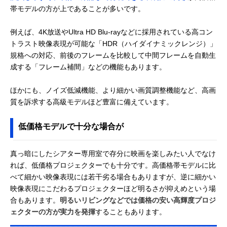
帯モデルの方が上であることが多いです。
例えば、4K放送やUltra HD Blu-rayなどに採用されている高コン
トラスト映像表現が可能な「HDR（ハイダイナミックレンジ）」
規格への対応、前後のフレームを比較して中間フレームを自動生
成する「フレーム補間」などの機能もあります。
ほかにも、ノイズ低減機能、より細かい画質調整機能など、高画
質を訴求する高級モデルほど豊富に備えています。
低価格モデルで十分な場合が
真っ暗にしたシアター専用室で存分に映画を楽しみたい人でなけ
れば、低価格プロジェクターでも十分です。高価格帯モデルに比
べて細かい映像表現には若干劣る場合もありますが、逆に細かい
映像表現にこだわるプロジェクターほど明るさが抑えめという場
合もあります。
明るいリビングなどでは価格の安い高輝度プロジ
ェクターの方が実力を発揮
することもあります。