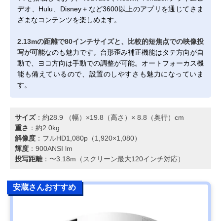
デオ、Hulu、Disney＋など3600以上のアプリを通じてさま
ざまなコンテンツを楽しめます。
2.13mの距離で80インチサイズと、比較的短焦点での映像投
写が可能
なのも魅力です。台形歪み補正機能はタテ方向が自
動で、ヨコ方向は手動での調整が可能。オートフォーカス機
能も備えているので、設置のしやすさも魅力になっていま
す。
サイズ
：約28.9 （幅）×19.8（高さ）× 8.8（奥行）cm
重さ
：約2.0kg
解像度
：フルHD1,080p（1,920×1,080）
輝度
：900ANSI lm
投写距離
：〜3.18m（スクリーン最大120インチ対応）
安蔵さんおすすめ