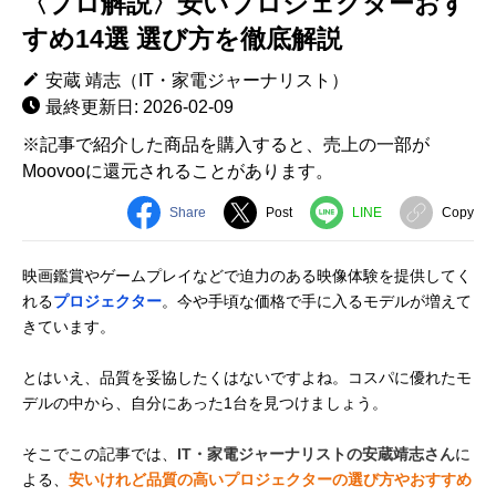
〈プロ解説〉安いプロジェクターおす
すめ14選 選び方を徹底解説
安蔵 靖志（IT・家電ジャーナリスト）
最終更新日: 2026-02-09
※記事で紹介した商品を購入すると、売上の一部が
Moovooに還元されることがあります。
Share
Post
LINE
Copy
映画鑑賞やゲームプレイなどで迫力のある映像体験を提供してく
れる
プロジェクター
。今や手頃な価格で手に入るモデルが増えて
きています。
とはいえ、品質を妥協したくはないですよね。コスパに優れたモ
デルの中から、自分にあった1台を見つけましょう。
そこでこの記事では、
IT・家電ジャーナリストの安蔵靖志さん
に
よる、
安いけれど品質の高いプロジェクターの選び方やおすすめ