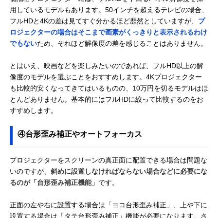
用しているモデルもあります。50インチを超えるテレビの場合、
フルHDと4Kの差は見てすぐ分かるほど歴然としていますが、
プ
ロジェクターの場合はそこまで画素がくっきりと表示されるわけ
でもない
ため、それほど解像度の差を感じることはありません。
とはいえ、映画などを楽しみたいのであれば、フルHD以上の解
像度のモデルを選ぶことをおすすめします。4Kプロジェクター
も比較的安くなってきてはいるものの、10万円を切るモデルはほ
とんどありません。基本的にはフルHDに絞って比較するのをお
すすめします。
④台形歪み補正やオートフォーカス
プロジェクターをスクリーンの真正面に配置できる場合は問題な
いのですが、
斜めに設置しなければならない場合などに必要にな
るのが「台形歪み補正機能」
です。
正面の左や右に設置する場合は「ヨコ台形歪み補正」、上や下に
設置する場合は「タテ台形歪み補正」機能が必要になります。さ