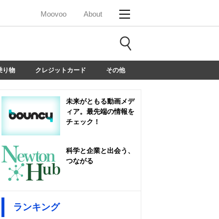
Moovoo
About
乗り物
クレジットカード
その他
未来がともる動画メデ
ィア。最先端の情報を
チェック！
科学と企業と出会う、
つながる
ランキング