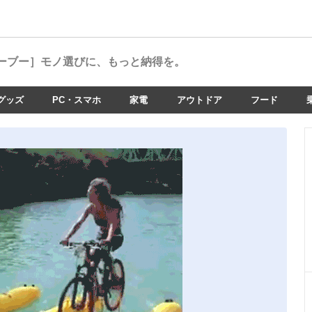
ーブー］
モノ選びに、もっと納得を。
グッズ
PC・スマホ
家電
アウトドア
フード