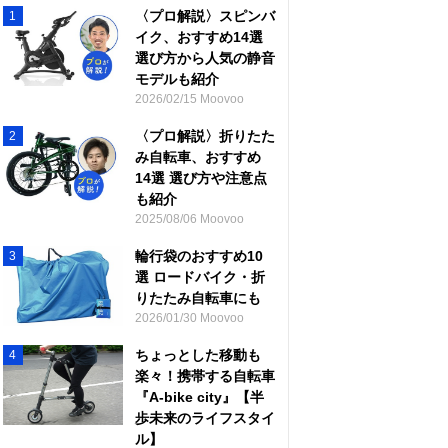
〈プロ解説〉スピンバ
1
イク、おすすめ14選
選び方から人気の静音
モデルも紹介
2026/02/15 Moovoo
〈プロ解説〉折りたた
2
み自転車、おすすめ
14選 選び方や注意点
も紹介
2025/08/06 Moovoo
輪行袋のおすすめ10
3
選 ロードバイク・折
りたたみ自転車にも
2026/01/30 Moovoo
ちょっとした移動も
4
楽々！携帯する自転車
『A-bike city』【半
歩未来のライフスタイ
ル】