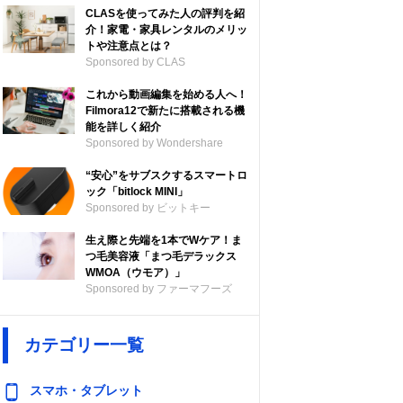
CLASを使ってみた人の評判を紹
介！家電・家具レンタルのメリッ
トや注意点とは？
Sponsored by CLAS
これから動画編集を始める人へ！
Filmora12で新たに搭載される機
能を詳しく紹介
Sponsored by Wondershare
“安心”をサブスクするスマートロ
ック「bitlock MINI」
Sponsored by ビットキー
生え際と先端を1本でWケア！ま
つ毛美容液「まつ毛デラックス
WMOA（ウモア）」
Sponsored by ファーマフーズ
カテゴリー一覧
スマホ・タブレット