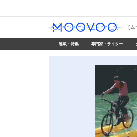
［ム
連載・特集
専門家・ライター