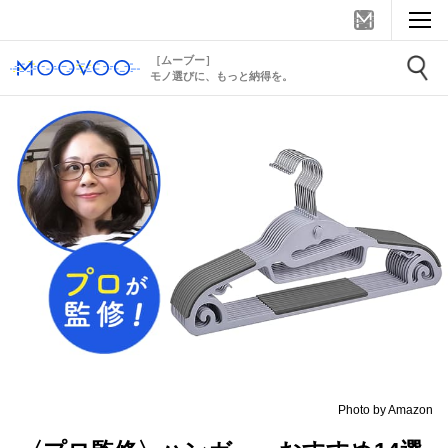
［ムーブー］
モノ選びに、もっと納得を。
Photo by Amazon