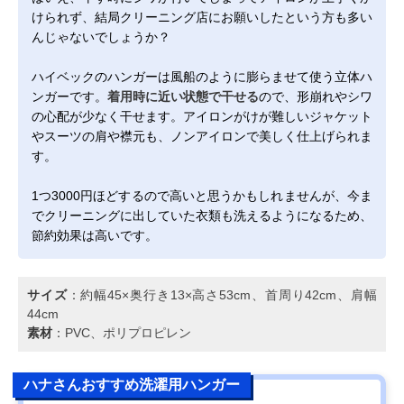
けられず、結局クリーニング店にお願いしたという方も多い
んじゃないでしょうか？
ハイベックのハンガーは風船のように膨らませて使う立体ハ
ンガーです。
着用時に近い状態で干せる
ので、形崩れやシワ
の心配が少なく干せます。アイロンがけが難しいジャケット
やスーツの肩や襟元も、ノンアイロンで美しく仕上げられま
す。
1つ3000円ほどするので高いと思うかもしれませんが、今ま
でクリーニングに出していた衣類も洗えるようになるため、
節約効果は高いです。
サイズ
：約幅45×奥行き13×高さ53cm、首周り42cm、肩幅
44cm
素材
：PVC、ポリプロピレン
ハナさんおすすめ洗濯用ハンガー