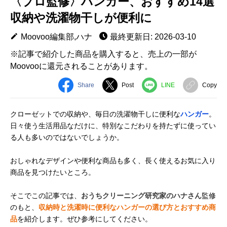
〈プロ監修〉ハンガー、おすすめ14選
収納や洗濯物干しが便利に
Moovoo編集部,ハナ
最終更新日: 2026-03-10
※記事で紹介した商品を購入すると、売上の一部が
Moovooに還元されることがあります。
Share
Post
LINE
Copy
クローゼットでの収納や、毎日の洗濯物干しに便利な
ハンガー
。
日々使う生活用品なだけに、特別なこだわりを持たずに使ってい
る人も多いのではないでしょうか。
おしゃれなデザインや便利な商品も多く、長く使えるお気に入り
商品を見つけたいところ。
そこでこの記事では、
おうちクリーニング研究家のハナさん
監修
のもと、
収納時と洗濯時に便利なハンガーの選び方とおすすめ商
品
を紹介します。ぜひ参考にしてください。