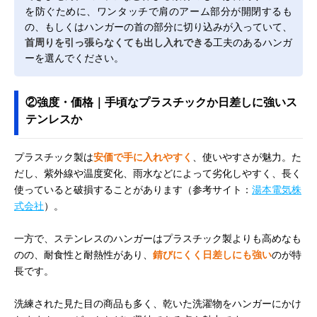
を防ぐために、ワンタッチで肩のアーム部分が開閉するも
の、もしくはハンガーの首の部分に切り込みが入っていて、
首周りを引っ張らなくても出し入れできる
工夫のあるハンガ
ーを選んでください。
②強度・価格｜手頃なプラスチックか日差しに強いス
テンレスか
プラスチック製は
安価で手に入れやすく
、使いやすさが魅力。た
だし、紫外線や温度変化、雨水などによって劣化しやすく、長く
使っていると破損することがあります（参考サイト：
湯本電気株
式会社
）。
一方で、ステンレスのハンガーはプラスチック製よりも高めなも
のの、耐食性と耐熱性があり、
錆びにくく日差しにも強い
のが特
長です。
洗練された見た目の商品も多く、乾いた洗濯物をハンガーにかけ