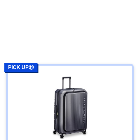
PICK UP⑪