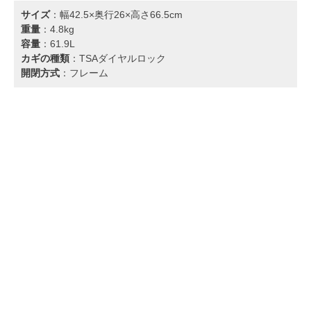
サイズ
：幅42.5×奥行26×高さ66.5cm
重量
：4.8kg
容量
：61.9L
カギの種類
：TSAダイヤルロック
開閉方式
：フレーム