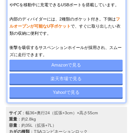
やPCを移動中に充電できるUSBポートを搭載しています。
内部のディバイダーには、2種類のポケット付き。下側は
フ
ルオープンが可能なU字ポケット
で、すぐに取り出したい衣
類の収納に便利です。
衝撃を吸収するサスペンションホイールが採用され、スムー
ズに走行できます。
Amazonで見る
楽天市場で見る
Yahoo!で見る
サイズ
：幅36×奥行24（拡張+3cm）×高さ55cm
重量
：約2.8kg
容量
：約35L（拡張+7L）
カギの種類
：TSAコンビネーションロック