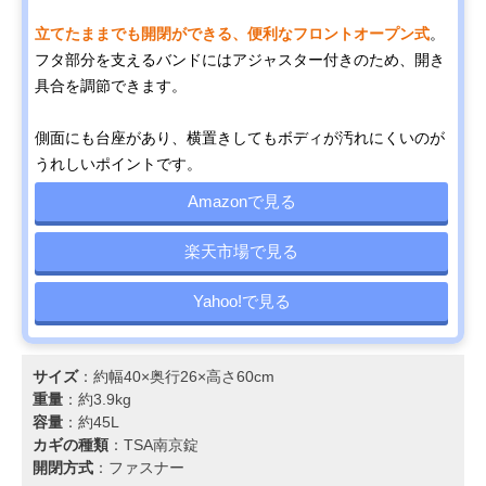
立てたままでも開閉ができる、便利なフロントオープン式
。
フタ部分を支えるバンドにはアジャスター付きのため、開き
具合を調節できます。
側面にも台座があり、横置きしてもボディが汚れにくいのが
うれしいポイントです。
Amazonで見る
楽天市場で見る
Yahoo!で見る
サイズ
：約幅40×奥行26×高さ60cm
重量
：約3.9kg
容量
：約45L
カギの種類
：TSA南京錠
開閉方式
：ファスナー