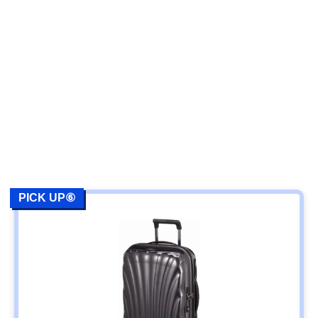
PICK UP⑥