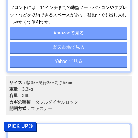
フロントには、14インチまでの薄型ノートパソコンやタブレ
ットなどを収納できるスペースがあり、移動中でも出し入れ
しやすくて便利です。
Amazonで見る
楽天市場で見る
Yahoo!で見る
サイズ
：幅35×奥行25×高さ55cm
重量
：3.3kg
容量
：38L
カギの種類
：ダブルダイヤルロック
開閉方式
：ファスナー
PICK UP③