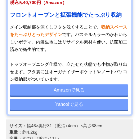
税込み40,700円（Amazon）
フロントオープンと拡張機能でたっぷり収納
メイン収納部を深くしフタを浅くすることで、
収納スペース
をたっぷりとったデザイン
です。パステルカラーのかわいら
しいボディ。内装生地にはリサイクル素材を使い、抗菌加工
済みで衛生的です。
トップオープニング仕様で、立たせた状態でも小物が取り出
せます。フタ裏にはオーガナイザーポケットやノートパソコ
ン収納部がついています。
Amazonで見る
Yahoo!で見る
サイズ
：幅46×奥行31（拡張+4cm）×高さ68cm
重量
：約4.2kg
容量
：約77L（拡張+11L）