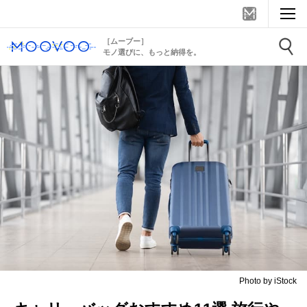
［ムーブー］
モノ選びに、もっと納得を。
Photo by iStock