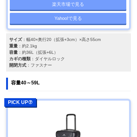
楽天市場で見る
Yahoo!で見る
サイズ
：幅40×奥行20（拡張+3cm）×高さ55cm
重量
：約2.1kg
容量
：約36L（拡張+6L）
カギの種類
：ダイヤルロック
開閉方式
：ファスナー
容量40～59L
PICK UP⑦