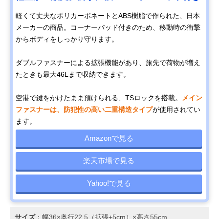
軽くて丈夫なポリカーボネートとABS樹脂で作られた、日本
メーカーの商品。コーナーパッド付きのため、移動時の衝撃
からボディをしっかり守ります。
ダブルファスナーによる拡張機能があり、旅先で荷物が増え
たときも最大46Lまで収納できます。
空港で鍵をかけたまま預けられる、TSロックを搭載。
メイン
ファスナーは、防犯性の高い二重構造タイプ
が使用されてい
ます。
Amazonで見る
楽天市場で見る
Yahoo!で見る
サイズ
：幅36×奥行22.5（拡張+5cm）×高さ55cm