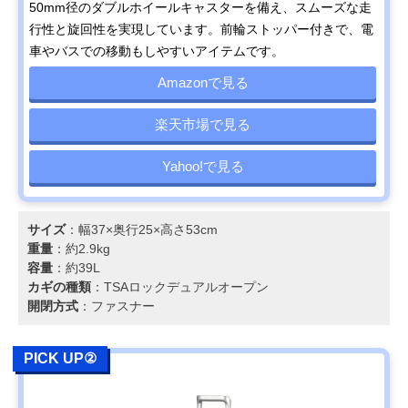
50mm径のダブルホイールキャスターを備え、スムーズな走
行性と旋回性を実現しています。前輪ストッパー付きで、電
車やバスでの移動もしやすいアイテムです。
Amazonで見る
楽天市場で見る
Yahoo!で見る
サイズ
：幅37×奥行25×高さ53cm
重量
：約2.9kg
容量
：約39L
カギの種類
：TSAロックデュアルオープン
開閉方式
：ファスナー
PICK UP②