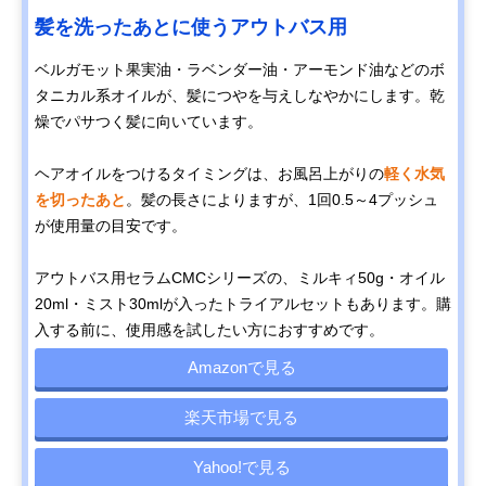
髪を洗ったあとに使うアウトバス用
ベルガモット果実油・ラベンダー油・アーモンド油などのボ
タニカル系オイルが、髪につやを与えしなやかにします。乾
燥でパサつく髪に向いています。
ヘアオイルをつけるタイミングは、お風呂上がりの
軽く水気
を切ったあと
。髪の長さによりますが、1回0.5～4プッシュ
が使用量の目安です。
アウトバス用セラムCMCシリーズの、ミルキィ50g・オイル
20ml・ミスト30mlが入ったトライアルセットもあります。購
入する前に、使用感を試したい方におすすめです。
Amazonで見る
楽天市場で見る
Yahoo!で見る