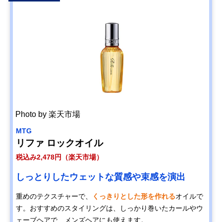
Amazonで見る
フィーノ プレミア
トもイメージ通り
ムタッチ 浸透美容
にスタイリング
液ヘアオイル
ウテナ ゆず油 ヘ
毎日のケアや週に
60ml
Amazonで見る
アオイル
一度のオイルパッ
クに
マンダム
軽いつけ心地のサ
60ml
Amazonで見る
LUCIDO-L アルガ
ラサラタイプ
ンオイル ＃EXヘ
アオイル
黒ばら本舗 純椿油
ツバキの種子から
72ml
Photo by 楽天市場
Amazonで見る
72ml
採取したピュアオ
イル
MTG
リファ ロックオイル
税込み2,478円（楽天市場）
しっとりしたウェットな質感や束感を演出
重めのテクスチャーで、
くっきりとした形を作れる
オイルで
す。おすすめのスタイリングは、しっかり巻いたカールやウ
ェーブヘアで、メンズヘアにも使えます。