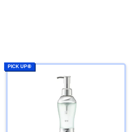
PICK UP⑥