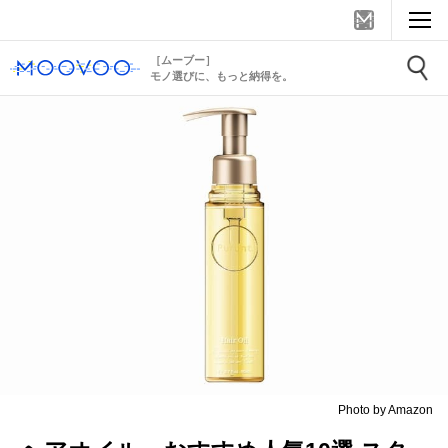
［ムーブー］
モノ選びに、もっと納得を。
Photo by Amazon