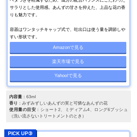
サラリとした使用感。あんずの甘さを抑えた、上品な花の香
りも魅力です。
容器はワンタッチキャップ式で、吐出口は使う量を調節しや
すい形状です。
Amazonで見る
楽天市場で見る
Yahoo!で見る
内容量
：63ml
香り
：みずみずしいあんずの実と可憐なあんずの花
使用量の目安
：ショート2、ミディアム4、ロング6プッシュ
（洗い流さないトリートメントのとき）
PICK UP③