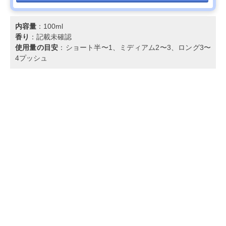
内容量
：100ml
香り
：記載未確認
使用量の目安
：ショート半〜1、ミディアム2〜3、ロング3〜
4プッシュ