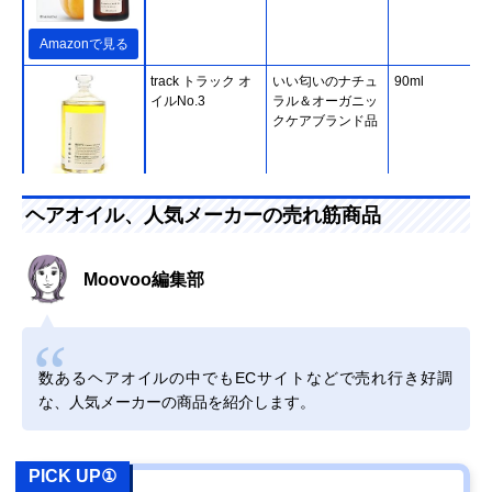
Amazonで見る
track トラック オ
いい匂いのナチュ
90ml
イルNo.3
ラル＆オーガニッ
クケアブランド品
Amazonで見る
ヘアオイル、人気メーカーの売れ筋商品
アンド・ナイン プ
長く愛用できる、
80ml
Amazonで見る
ルント ディープモ
肉厚デザインのボ
イスト 美容液ヘア
トル
Moovoo編集部
オイル
オッジィオット セ
髪を洗ったあとに
100ml
Amazonで見る
ラムCMCオイル
使うアウトバス用
数あるヘアオイルの中でもECサイトなどで売れ行き好調
な、人気メーカーの商品を紹介します。
ヴィークレア セラ
寝ぐせ・うねりが
100ml
Amazonで見る
ティス ナイトリペ
気になる方におす
ア ヘアオイル
すめ
PICK UP①
ファイントゥデイ
サラサラもウェッ
70ml