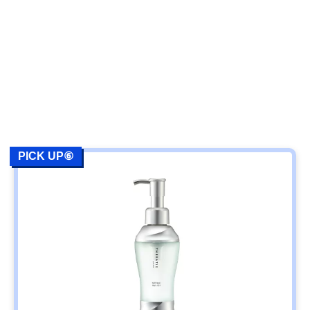
PICK UP⑥