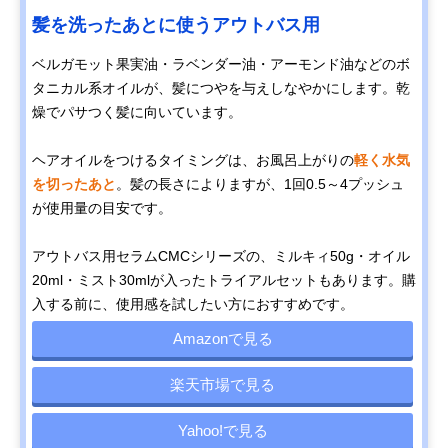
髪を洗ったあとに使うアウトバス用
ベルガモット果実油・ラベンダー油・アーモンド油などのボ
タニカル系オイルが、髪につやを与えしなやかにします。乾
燥でパサつく髪に向いています。
ヘアオイルをつけるタイミングは、お風呂上がりの
軽く水気
を切ったあと
。髪の長さによりますが、1回0.5～4プッシュ
が使用量の目安です。
アウトバス用セラムCMCシリーズの、ミルキィ50g・オイル
20ml・ミスト30mlが入ったトライアルセットもあります。購
入する前に、使用感を試したい方におすすめです。
Amazonで見る
楽天市場で見る
Yahoo!で見る