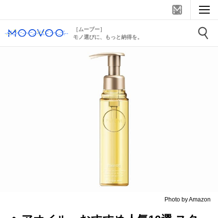
［ムーブー］
モノ選びに、もっと納得を。
Photo by Amazon