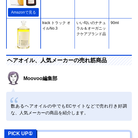
Amazonで見る
track トラック オ
いい匂いのナチュ
90ml
イルNo.3
ラル＆オーガニッ
クケアブランド品
Amazonで見る
ヘアオイル、人気メーカーの売れ筋商品
アンド・ナイン プ
長く愛用できる、
80ml
Amazonで見る
ルント ディープモ
肉厚デザインのボ
イスト 美容液ヘア
トル
Moovoo編集部
オイル
オッジィオット セ
髪を洗ったあとに
100ml
Amazonで見る
ラムCMCオイル
使うアウトバス用
数あるヘアオイルの中でもECサイトなどで売れ行き好調
な、人気メーカーの商品を紹介します。
ヴィークレア セラ
寝ぐせ・うねりが
100ml
Amazonで見る
ティス ナイトリペ
気になる方におす
ア ヘアオイル
すめ
PICK UP①
ファイントゥデイ
サラサラもウェッ
70ml