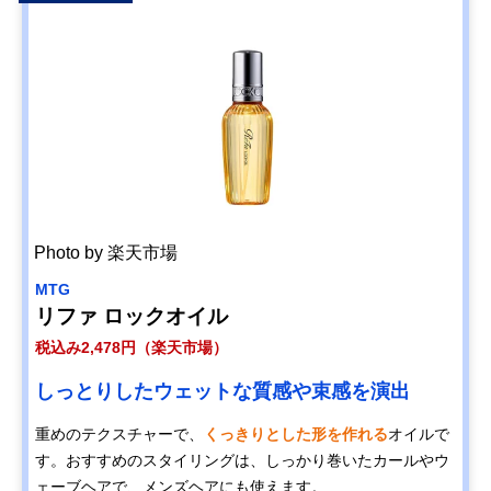
Amazonで見る
フィーノ プレミア
トもイメージ通り
ムタッチ 浸透美容
にスタイリング
液ヘアオイル
ウテナ ゆず油 ヘ
毎日のケアや週に
60ml
Amazonで見る
アオイル
一度のオイルパッ
クに
マンダム
軽いつけ心地のサ
60ml
Amazonで見る
LUCIDO-L アルガ
ラサラタイプ
ンオイル ＃EXヘ
アオイル
黒ばら本舗 純椿油
ツバキの種子から
72ml
Photo by 楽天市場
Amazonで見る
72ml
採取したピュアオ
イル
MTG
リファ ロックオイル
税込み2,478円（楽天市場）
しっとりしたウェットな質感や束感を演出
重めのテクスチャーで、
くっきりとした形を作れる
オイルで
す。おすすめのスタイリングは、しっかり巻いたカールやウ
ェーブヘアで、メンズヘアにも使えます。