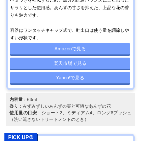
サラリとした使用感。あんずの甘さを抑えた、上品な花の香
りも魅力です。
容器はワンタッチキャップ式で、吐出口は使う量を調節しや
すい形状です。
Amazonで見る
楽天市場で見る
Yahoo!で見る
内容量
：63ml
香り
：みずみずしいあんずの実と可憐なあんずの花
使用量の目安
：ショート2、ミディアム4、ロング6プッシュ
（洗い流さないトリートメントのとき）
PICK UP③