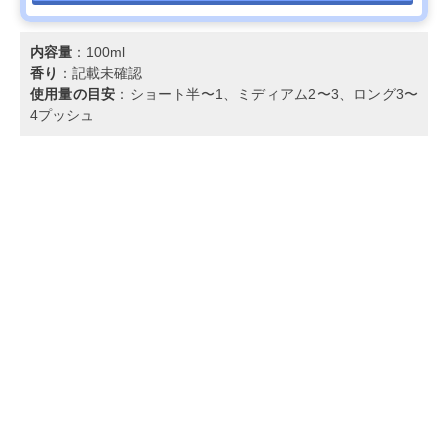
内容量
：100ml
香り
：記載未確認
使用量の目安
：ショート半〜1、ミディアム2〜3、ロング3〜
4プッシュ