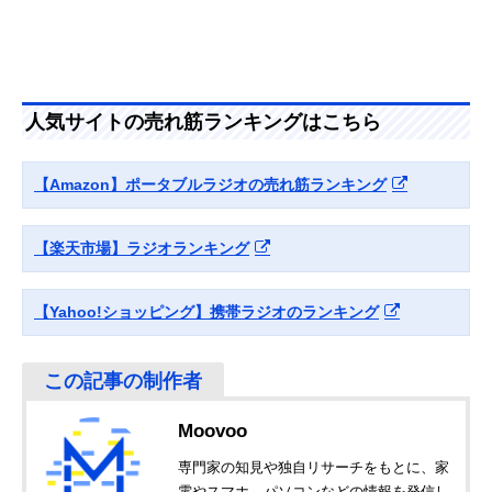
AM 2バンドレシー
充電ラジオ
バー RF-TJ20
東芝(TOSHIBA) 手
アウトドアから緊
幅135×奥行46×
Amazonで見る
回し充電ラジオ
急時まで幅広いシ
さ60mm
TY-JKR6
ーンで活躍
人気サイトの売れ筋ランキングはこちら
【Amazon】ポータブルラジオの売れ筋ランキング
【楽天市場】ラジオランキング
【Yahoo!ショッピング】携帯ラジオのランキング
Moovoo
専門家の知見や独自リサーチをもとに、家
電やスマホ、パソコンなどの情報を発信し