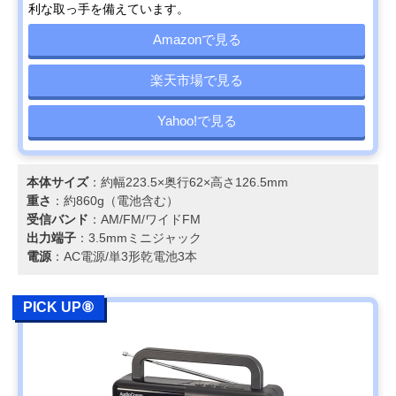
利な取っ手を備えています。
Amazonで見る
楽天市場で見る
Yahoo!で見る
本体サイズ
：約幅223.5×奥行62×高さ126.5mm
重さ
：約860g（電池含む）
受信バンド
：AM/FM/ワイドFM
出力端子
：3.5mmミニジャック
電源
：AC電源/単3形乾電池3本
PICK UP⑧