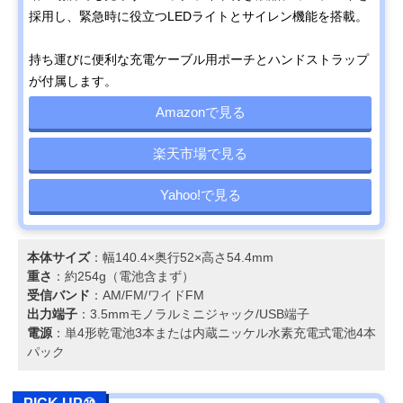
採用し、緊急時に役立つLEDライトとサイレン機能を搭載。
持ち運びに便利な充電ケーブル用ポーチとハンドストラップ
が付属します。
Amazonで見る
楽天市場で見る
Yahoo!で見る
本体サイズ
：幅140.4×奥行52×高さ54.4mm
重さ
：約254g（電池含まず）
受信バンド
：AM/FM/ワイドFM
出力端子
：3.5mmモノラルミニジャック/USB端子
電源
：単4形乾電池3本または内蔵ニッケル水素充電式電池4本
パック