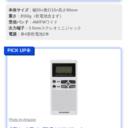
本体サイズ
：幅55×奥行15×高さ90mm
重さ
：約50g（乾電池含まず）
受信バンド
：AM/FMワイド
出力端子
：3.5mmステレオミニジャック
電源
：単4形乾電池2本
PICK UP④
Photo by Amazon