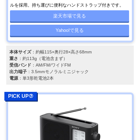
ルを採用。持ち運びに便利なハンドストラップ付きです。
楽天市場で見る
Yahoo!で見る
本体サイズ
：約幅115×奥行28×高さ68mm
重さ
：約113g（電池含まず）
受信バンド
：AM/FM/ワイドFM
出力端子
：3.5mmモノラルミニジャック
電源
：単3形乾電池2本
PICK UP⑦