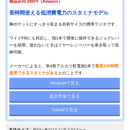
税込み32,500円（Amazon）
長時間使える低消費電力のスタミナモデル
胸ポケットにすっきり収まる名刺サイズの携帯ラジオです。
ワイドFMにも対応し、指1本で簡単に操作できるジョグレバ
ーを採用。使わないときはイヤーレシーバーを巻き取って収
納可能。
メーカーによると、単4形アルカリ乾電池1本で
最長100時間
使用できるスタミナがある
とのことです。
Amazonで見る
楽天市場で見る
Yahoo!で見る
本体サイズ
：幅55×奥行13.7×高さ93.5mm