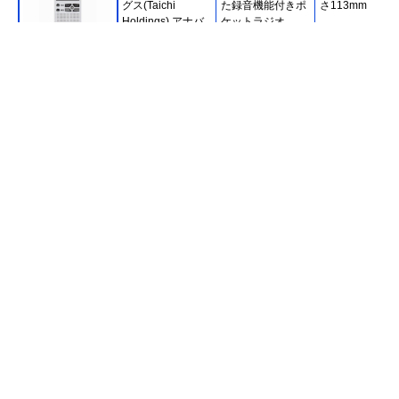
グス(Taichi
た録音機能付きポ
さ113mm
Holdings) アナバ
ケットラジオ
ス PRR-200
Amazonで見る
オーム(OHM)
高感度DSPチュー
約幅56×奥行16
AudioComm DSP
ナーを搭載した携
高さ96mm
ポケットラジオ
帯ラジオ
RAD-P300S
Amazonで見る
パナソニック
簡単に選局できる
約幅115×奥行28
楽天市場で見る
(Panasonic)
デジタルチューナ
高さ68mm
FM/AM 2バンドレ
ー搭載
シーバー RF-P155
ソニー(SONY)
使いやすい大型つ
約幅223.5×奥行
Amazonで見る
FM/AMポータブル
まみと大型スピー
62×高さ126.5m
ラジオ ICF-506
カーを採用
オーム(OHM)
ラジオNIKKEIが受
幅238×奥行66×
Amazonで見る
AudioComm PLL
信できる3バンド
さ149mm
ポータブルラジオ
ラジオ
RAD-T570N
パナソニック
携帯性に優れたコ
幅140.4×奥行52
Amazonで見る
(Panasonic) FM-
ンパクトな手回し
高さ54.4mm