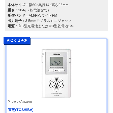
本体サイズ
：幅60×奥行14×高さ95mm
重さ
：104g（乾電池含む）
受信バンド
：AM/FM/ワイドFM
出力端子
：3.5mmモノラルミニジャック
電源
：単3型充電池または単3型乾電池1本
PICK UP③
Photo by Amazon
東芝(TOSHIBA)