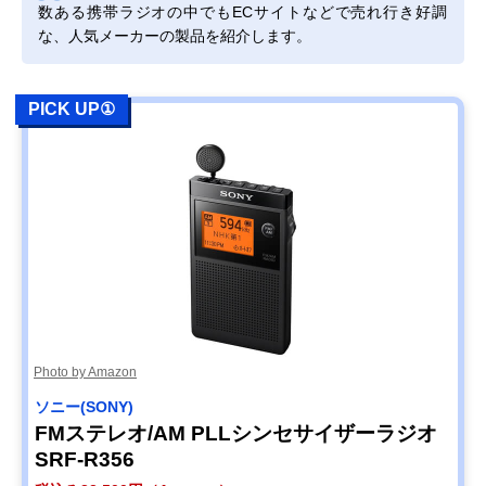
数ある携帯ラジオの中でもECサイトなどで売れ行き好調
FM/AM 2バンドレ
ー搭載
シーバー RF-P155
な、人気メーカーの製品を紹介します。
ソニー(SONY)
使いやすい大型つ
約幅223.5×奥行
Amazonで見る
FM/AMポータブル
まみと大型スピー
62×高さ126.5m
ラジオ ICF-506
カーを採用
PICK UP①
オーム(OHM)
ラジオNIKKEIが受
幅238×奥行66×
Amazonで見る
AudioComm PLL
信できる3バンド
さ149mm
ポータブルラジオ
ラジオ
RAD-T570N
パナソニック
携帯性に優れたコ
幅140.4×奥行52
Amazonで見る
(Panasonic) FM-
ンパクトな手回し
高さ54.4mm
AM 2バンドレシー
充電ラジオ
バー RF-TJ20
東芝(TOSHIBA) 手
アウトドアから緊
幅135×奥行46×
Amazonで見る
回し充電ラジオ
急時まで幅広いシ
さ60mm
TY-JKR6
ーンで活躍
Photo by Amazon
ソニー(SONY)
FMステレオ/AM PLLシンセサイザーラジオ
SRF-R356