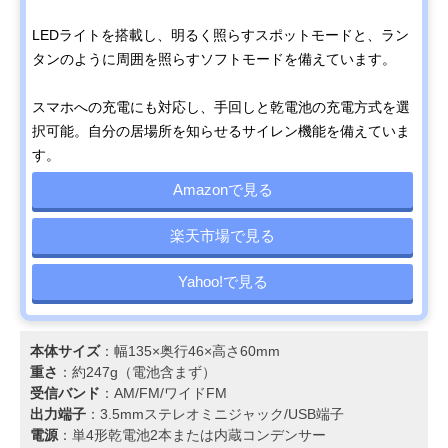
LEDライトを搭載し、明るく照らすスポットモードと、ラン
タンのように周囲を照らすソフトモードを備えています。
スマホへの充電にも対応し、手回しと乾電池の充電方式を選
択可能。自分の居場所を知らせるサイレン機能を備えていま
す。
Amazonで見る
楽天市場で見る
Yahoo!で見る
本体サイズ
：幅135×奥行46×高さ60mm
重さ
：約247g（電池含まず）
受信バンド
：AM/FM/ワイドFM
出力端子
：3.5mmステレオミニジャック/USB端子
電源
：単4形乾電池2本または内蔵コンデンサー