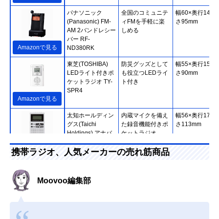
パナソニック
全国のコミュニテ
幅60×奥行14×
(Panasonic) FM-
ィFMを手軽に楽
さ95mm
AM 2バンドレシー
しめる
バー RF-
Amazonで見る
ND380RK
東芝(TOSHIBA)
防災グッズとして
幅55×奥行15×
LEDライト付きポ
も役立つLEDライ
さ90mm
ケットラジオ TY-
ト付き
SPR4
Amazonで見る
太知ホールディン
内蔵マイクを備え
幅56×奥行17×
グス(Taichi
た録音機能付きポ
さ113mm
Holdings) アナバ
ケットラジオ
ス PRR-200
Amazonで見る
携帯ラジオ、人気メーカーの売れ筋商品
オーム(OHM)
高感度DSPチュー
約幅56×奥行16
Amazonで見る
AudioComm DSP
ナーを搭載した携
高さ96mm
Moovoo編集部
ポケットラジオ
帯ラジオ
RAD-P300S
パナソニック
簡単に選局できる
約幅115×奥行28
楽天市場で見る
(Panasonic)
デジタルチューナ
高さ68mm