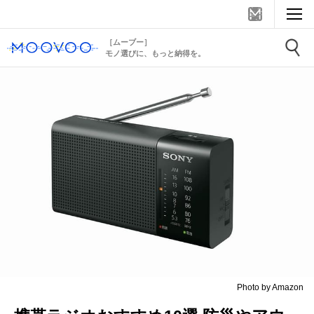
［ムーブー］
モノ選びに、もっと納得を。
Photo by Amazon