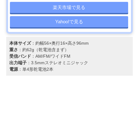
楽天市場で見る
Yahoo!で見る
本体サイズ
：約幅56×奥行16×高さ96mm
重さ
：約62g（乾電池含まず）
受信バンド
：AM/FM/ワイドFM
出力端子
：3.5mmステレオミニジャック
電源
：単4形乾電池2本