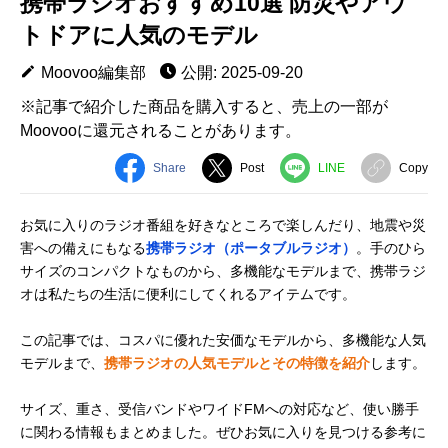
携帯ラジオおすすめ10選 防災やアウ
トドアに人気のモデル
Moovoo編集部
公開: 2025-09-20
※記事で紹介した商品を購入すると、売上の一部が
Moovooに還元されることがあります。
Share
Post
LINE
Copy
お気に入りのラジオ番組を好きなところで楽しんだり、地震や災
害への備えにもなる
携帯ラジオ（ポータブルラジオ）
。手のひら
サイズのコンパクトなものから、多機能なモデルまで、携帯ラジ
オは私たちの生活に便利にしてくれるアイテムです。
この記事では、コスパに優れた安価なモデルから、多機能な人気
モデルまで、
携帯ラジオの人気モデルとその特徴を紹介
します。
サイズ、重さ、受信バンドやワイドFMへの対応など、使い勝手
に関わる情報もまとめました。ぜひお気に入りを見つける参考に