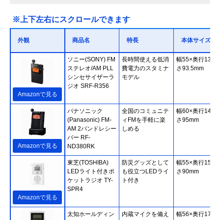
※上下左右にスクロールできます
外観
商品名
特長
本体サイズ
ソニー(SONY) FM
長時間使える低消
幅55×奥行13.7
ステレオ/AM PLL
費電力のスタミナ
さ93.5mm
シンセサイザーラ
モデル
ジオ SRF-R356
Amazonで見る
パナソニック
全国のコミュニテ
幅60×奥行14×
(Panasonic) FM-
ィFMを手軽に楽
さ95mm
AM 2バンドレシー
しめる
バー RF-
Amazonで見る
ND380RK
東芝(TOSHIBA)
防災グッズとして
幅55×奥行15×
LEDライト付きポ
も役立つLEDライ
さ90mm
ケットラジオ TY-
ト付き
SPR4
Amazonで見る
太知ホールディン
内蔵マイクを備え
幅56×奥行17×