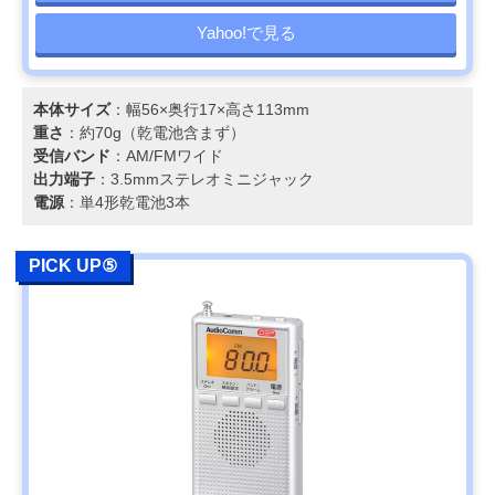
Yahoo!で見る
本体サイズ
：幅56×奥行17×高さ113mm
重さ
：約70g（乾電池含まず）
受信バンド
：AM/FMワイド
出力端子
：3.5mmステレオミニジャック
電源
：単4形乾電池3本
PICK UP⑤