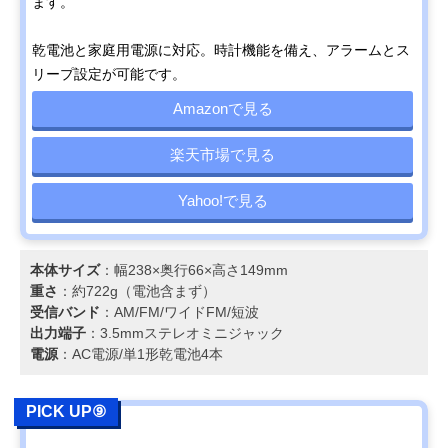
ます。
乾電池と家庭用電源に対応。時計機能を備え、アラームとス
リープ設定が可能です。
Amazonで見る
楽天市場で見る
Yahoo!で見る
本体サイズ
：幅238×奥行66×高さ149mm
重さ
：約722g（電池含まず）
受信バンド
：AM/FM/ワイドFM/短波
出力端子
：3.5mmステレオミニジャック
電源
：AC電源/単1形乾電池4本
PICK UP⑨