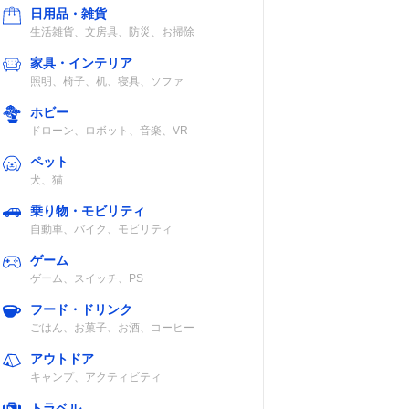
日用品・雑貨
生活雑貨、文房具、防災、お掃除
圧力値
家具・インテリア
照明、椅子、机、寝具、ソファ
白米オモリ
ホビー
76kPa・高圧オ
ドローン、ロボット、音楽、VR
モリ146kPa
ペット
犬、猫
乗り物・モビリティ
高水位
高圧80kPa・超
自動車、バイク、モビリティ
）
高圧140kPa
ゲーム
ゲーム、スイッチ、PS
フード・ドリンク
ごはん、お菓子、お酒、コーヒー
アウトドア
記載未確認
キャンプ、アクティビティ
トラベル