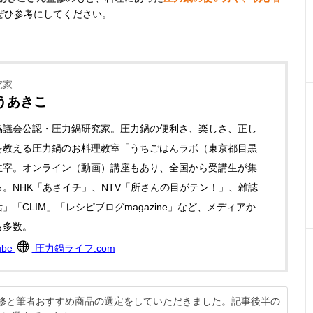
ぜひ参考にしてください。
究家
うあきこ
協議会公認・圧力鍋研究家。圧力鍋の便利さ、楽しさ、正し
を教える圧力鍋のお料理教室「うちごはんラボ（東京都目黒
主宰。オンライン（動画）講座もあり、全国から受講生が集
。NHK「あさイチ」、NTV「所さんの目がテン！」、雑誌
」「CLIM」「レシピブログmagazine」など、メディアか
も多数。
ube
圧力鍋ライフ.com
に監修と筆者おすすめ商品の選定をしていただきました。記事後半の