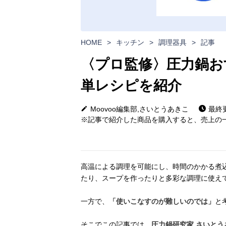
HOME
>
キッチン
>
調理器具
>
記事
〈プロ監修〉圧力鍋お
単レシピを紹介
Moovoo編集部,さいとうあきこ
最終更
※記事で紹介した商品を購入すると、売上の一
高温による調理を可能にし、時間のかかる煮
たり、スープを作ったりと多彩な調理に使え
一方で、
「使いこなすのが難しいのでは」
と
そこでこの記事では、
圧力鍋研究家 さいとう