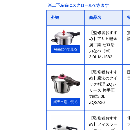
※上下左右にスクロールできます
外観
商品名
【監修者おすす
め】アサヒ軽金
属工業 ゼロ活
Amazonで見る
力なべ（M）
3.0L M-1582
【監修者おすす
め】魔法のクイ
ック料理 ZQシ
リーズ 片手圧
力鍋3.0L
楽天市場で見る
ZQSA30
【監修者おすす
め】フィスラー