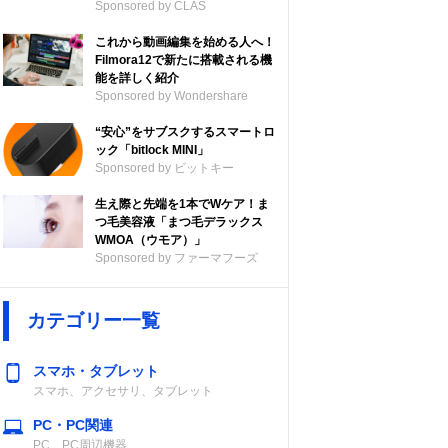
Sponsored by CLAS
これから動画編集を始める人へ！
Filmora12で新たに搭載される機
能を詳しく紹介
Sponsored by Wondershare
“安心”をサブスクするスマートロ
ック「bitlock MINI」
Sponsored by ビットキー
生え際と先端を1本でWケア！ま
つ毛美容液「まつ毛デラックス
WMOA（ウモア）」
Sponsored by ファーマフーズ
カテゴリー一覧
スマホ・タブレット
スマホ、アクセサリ、タブレット
PC・PC関連
PC、PC周辺機器