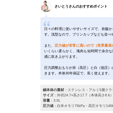
さいとうさんのおすすめポイント
日々の料理に使いやすいサイズで、炊飯か
す。浅型なので、プリンカップなども並べ
また、
圧力値が非常に高いので（世界最高レ
いくらい柔らかく、塊肉も短時間で余分な
感に炊き上がります。
圧力調整おもりが赤（高圧）と白（低圧）
きます。本体30年保証で、長く使えます。
鍋本体の素材
：ステンレス・アルミ5層クラ
サイズ
：外径24.7×高さ17.7（本体高さ8.6）
容量
：3.0L
圧力値
：白米オモリ76kPa・高圧オモリ146k