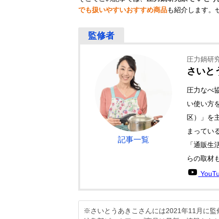
でも扱いやすいおすすめ商品
も紹介します。
圧力鍋研
さいと
圧力なべ
い使い方
区）」を
まっている
記事一覧
「通販生活
らの取材
YouT
※さいとうあきこさんには2021年11月