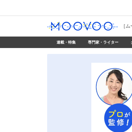
［ム
連載・特集
専門家・ライター