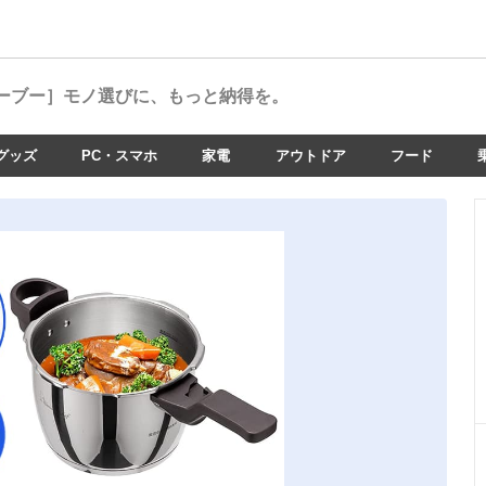
ーブー］
モノ選びに、もっと納得を。
グッズ
PC・スマホ
家電
アウトドア
フード