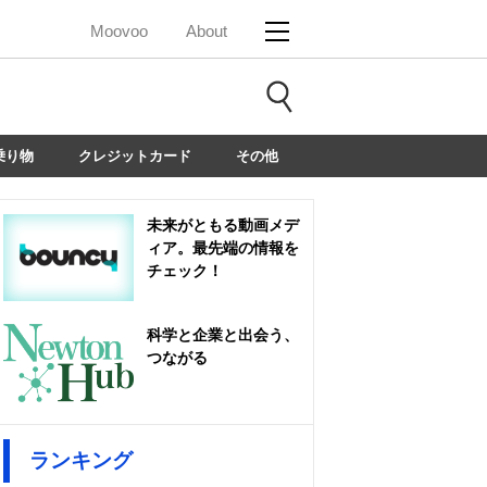
Moovoo
About
乗り物
クレジットカード
その他
未来がともる動画メデ
ィア。最先端の情報を
チェック！
科学と企業と出会う、
つながる
ランキング