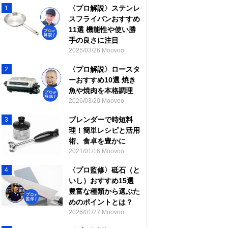
〈プロ解説〉ステンレ
1
スフライパンおすすめ
11選 機能性や使い勝
手の良さに注目
2026/03/26 Moovoo
〈プロ解説〉ロースタ
2
ーおすすめ10選 焼き
魚や焼肉を本格調理
2026/03/20 Moovoo
ブレンダーで時短料
3
理！簡単レシピと活用
術、食卓を豊かに
2021/01/16 Moovoo
〈プロ監修〉砥石（と
4
いし）おすすめ15選
豊富な種類から選ぶた
めのポイントとは？
2026/01/27 Moovoo