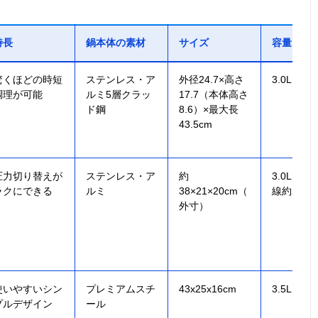
特長
鍋本体の素材
サイズ
容量
驚くほどの時短
ステンレス・ア
外径24.7×高さ
3.0L
調理が可能
ルミ5層クラッ
17.7（本体高さ
ド鋼
8.6）×最大長
43.5cm
圧力切り替えが
ステンレス・ア
約
3.0L（最
ラクにできる
ルミ
38×21×20cm（
線約2.0L
外寸）
使いやすいシン
プレミアムスチ
43x25x16cm
3.5L
プルデザイン
ール