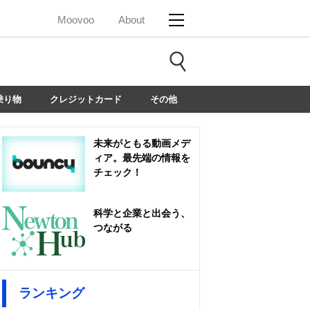
Moovoo
About
乗り物
クレジットカード
その他
未来がともる動画メデ
ィア。最先端の情報を
チェック！
科学と企業と出会う、
つながる
ランキング