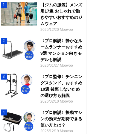
【ジムの服装】メンズ
1
用17選 おしゃれで動
きやすいおすすめのジ
ムウェア
2025/12/20 Moovoo
〈プロ解説〉静かなル
2
ームランナーおすすめ
9選 マンション向きモ
デルも解説
2026/01/27 Moovoo
〈プロ監修〉チンニン
3
グスタンド、おすすめ
10選 後悔しないため
の選び方も解説
2026/02/10 Moovoo
〈プロ解説〉振動マシ
4
ンの効果が期待できる
使い方とは？
2025/12/19 Moovoo