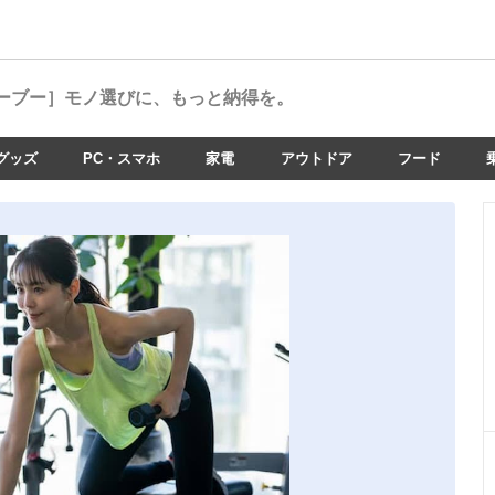
ーブー］
モノ選びに、もっと納得を。
グッズ
PC・スマホ
家電
アウトドア
フード