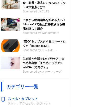
介！家電・家具レンタルのメリッ
トや注意点とは？
Sponsored by CLAS
これから動画編集を始める人へ！
Filmora12で新たに搭載される機
能を詳しく紹介
Sponsored by Wondershare
“安心”をサブスクするスマートロ
ック「bitlock MINI」
Sponsored by ビットキー
生え際と先端を1本でWケア！ま
つ毛美容液「まつ毛デラックス
WMOA（ウモア）」
Sponsored by ファーマフーズ
カテゴリー一覧
スマホ・タブレット
スマホ、アクセサリ、タブレット