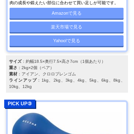
肉の成長や鍛えたい部位に合わせて買い足しが可能です。
Amazonで見る
楽天市場で見る
Yahoo!で見る
サイズ
：約幅18.5×奥行7.5×高さ7cm（1個あたり）
重さ
：2kg×2個（ペア）
素材
：アイアン、クロロプレンゴム
ラインアップ
：1kg、2kg、3kg、4kg、5kg、6kg、8kg、
10kg、12kg
PICK UP③