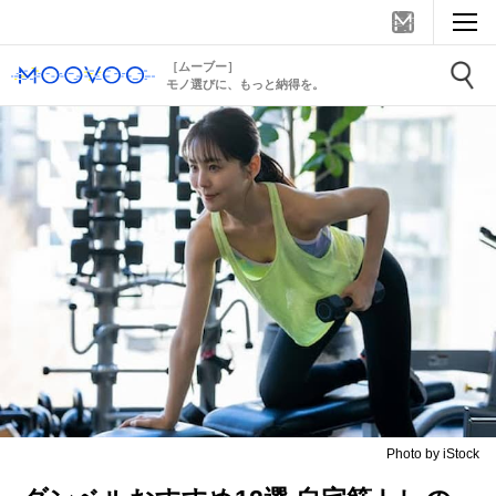
［ムーブー］
モノ選びに、もっと納得を。
Photo by iStock