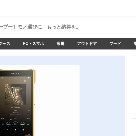
ーブー］
モノ選びに、もっと納得を。
グッズ
PC・スマホ
家電
アウトドア
フード