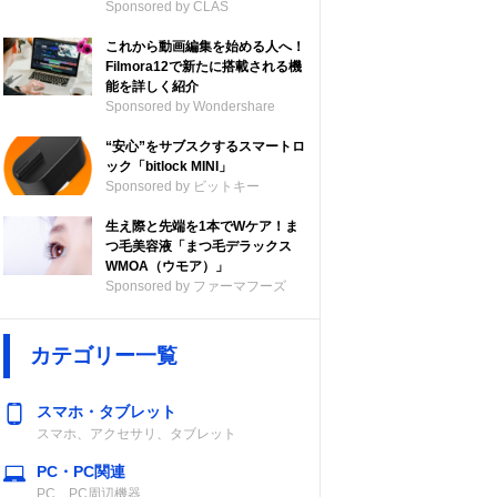
Sponsored by CLAS
これから動画編集を始める人へ！
Filmora12で新たに搭載される機
能を詳しく紹介
Sponsored by Wondershare
“安心”をサブスクするスマートロ
ック「bitlock MINI」
Sponsored by ビットキー
生え際と先端を1本でWケア！ま
つ毛美容液「まつ毛デラックス
WMOA（ウモア）」
Sponsored by ファーマフーズ
カテゴリー一覧
スマホ・タブレット
スマホ、アクセサリ、タブレット
PC・PC関連
PC、PC周辺機器