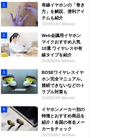
有線イヤホンの「巻き
1
方」を解説、便利アイ
テムも紹介
2026/01/01 Moovoo
Web会議用イヤホン
2
マイクおすすめ人気
10選 ワイヤレスや有
線タイプを紹介
2026/02/09 Moovoo
BOSEワイヤレスイヤ
3
ホン完全マニュアル。
接続できないなどのト
ラブル対策も
2025/02/05 Moovoo
イヤホンメーカー別の
4
特徴とおすすめ商品を
紹介！各国の有名メー
カーをチェック
2025/10/01 Moovoo