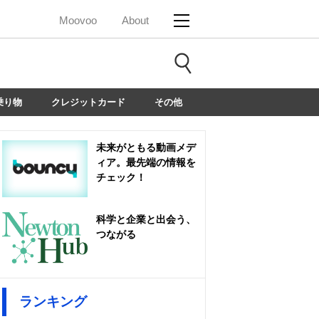
Moovoo
About
乗り物
クレジットカード
その他
未来がともる動画メデ
ィア。最先端の情報を
チェック！
科学と企業と出会う、
つながる
ランキング