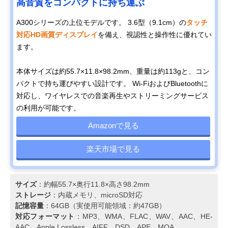
高音質をコンパクトに持ち運ぶ
A300シリーズの上位モデルです。 3.6型（9.1cm）の
タッチ
対応HD画質ディスプレイ
を備え、視認性と操作性に優れてい
ます。
本体サイズは約55.7×11.8×98.2mm、重量は約113gと、コン
パクトで持ち運びやすい設計です。 Wi-FiおよびBluetoothに
対応し、ワイヤレスでの音楽再生やストリーミングサービス
の利用が可能です。
Amazonで見る
楽天市場で見る
サイズ
：​約幅55.7×奥行11.8×高さ98.2mm
ストレージ
：​内蔵メモリ、microSD対応​
記憶容量
：​64GB（実使用可能領域：約47GB）​
対応フォーマット
：​MP3、WMA、FLAC、WAV、AAC、HE-
AAC、Apple Lossless、AIFF、DSD、APE、MQA​