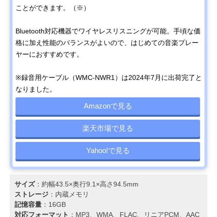
ことができます。（※）
Bluetooth対応機器でワイヤレスリスニングが可能。手頃な価
格に加え性能のバランスがよいので、はじめての音楽プレー
ヤーにおすすめです。
※録音用ケーブル（WMC-NWR1）は2024年7月に出荷完了と
なりました。
Amazonで見る
楽天市場で見る
Yahoo!で見る
サイズ
：約幅43.5×奥行9.1×高さ94.5mm
ストレージ
：​内蔵メモリ
記憶容量
：16GB
対応フォーマット
：MP3、WMA、FLAC、リニアPCM、AAC