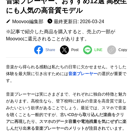
音楽プレーヤー、おすすめ12選 高校生
にも人気の高音質モデル
Moovoo編集部
最終更新日: 2026-03-24
※記事で紹介した商品を購入すると、売上の一部が
Moovooに還元されることがあります。
Share
Post
LINE
Copy
音楽から得られる感動は私たちの日常に欠かせません。そうした
体験を最大限に引き出すためには
音楽プレーヤー
の選択が重要で
す。
音楽プレーヤーは実にさまざまで、それぞれに独自の特徴と魅力
があります。高校生なら、登下校時に好みの音楽を高音質で楽し
みたいという欲求があることでしょう。最近では、スマホで音楽
を聴くことも一般的ですが、
古いCDから取り込んだ楽曲をクリ
アに再現したり、スマホのデータ容量や電池残量を気にぜずに楽
しんだり出来る音楽プレーヤーのメリットが注目され
ています。