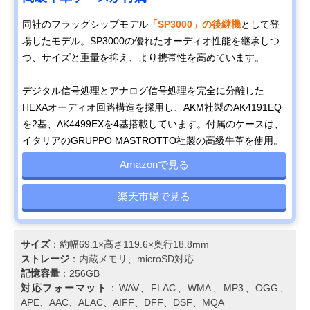
同社のフラッグシップモデル
「SP3000」の後継機
として登
場したモデル。​SP3000の優れたオーディオ性能を継承しつ
つ、サイズと重量を抑え、より携帯性を高めています。​
デジタル信号処理とアナログ信号処理を完全に分離した
HEXAオーディオ回路構造を採用し、AKM社製のAK4191EQ
を2基、AK4499EXを4基搭載しています。付属のケースは、
イタリアのGRUPPO MASTROTTO社製の高級牛革を使用。
Amazonで見る
楽天市場で見る
サイズ
：​約幅69.1×高さ119.6×奥行18.8mm​
ストレージ
：​内蔵メモリ、microSD対応
記憶容量
：​256GB​
対応フォーマット
：WAV、FLAC、WMA、​MP3、OGG、
APE、AAC、ALAC、AIFF、DFF、DSF、MQA​