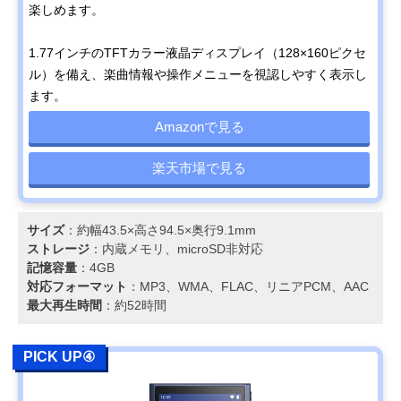
楽しめます。​
​1.77インチのTFTカラー液晶ディスプレイ（128×160ピクセ
ル）を備え、楽曲情報や操作メニューを視認しやすく表示し
ます。​
Amazonで見る
楽天市場で見る
サイズ
：​約幅43.5×高さ94.5×奥行9.1mm​
ストレージ
：​内蔵メモリ、microSD非対応​
記憶容量
：​4GB
対応フォーマット
：​MP3、WMA、FLAC、リニアPCM、AAC​
最大再生時間
：​約52時間
PICK UP④