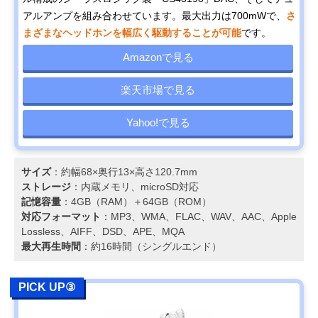
アルアンプを組み合わせています。​最大出力は700mWで、
さ
まざまなヘッドホンを幅広く駆動することが可能
です。​
Amazonで見る
楽天市場で見る
Yahoo!で見る
サイズ
：​約幅68×奥行13×高さ120.7mm​
ストレージ
：​内蔵メモリ、microSD対応​
記憶容量
：4GB（RAM）＋64GB（ROM）
対応フォーマット
：MP3、WMA、FLAC、WAV、AAC、Apple
Lossless、AIFF、DSD、APE、MQA
最大再生時間
：約16時間（シングルエンド）
PICK UP③