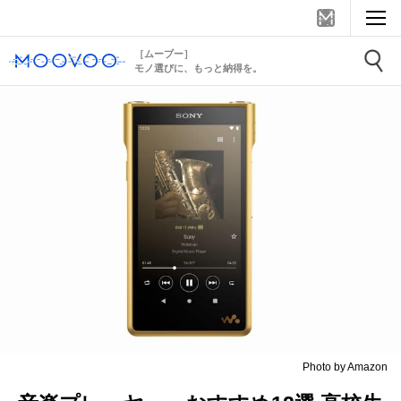
［ムーブー］
モノ選びに、もっと納得を。
Photo by Amazon