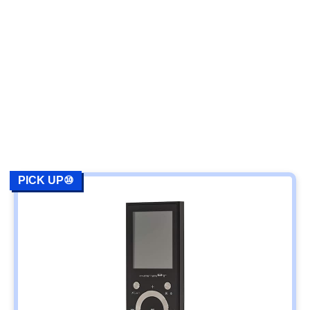
PICK UP⑩