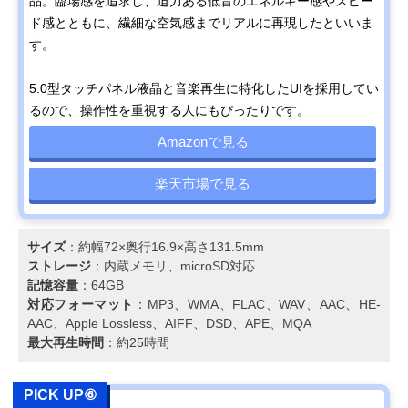
品。臨場感を追求し、迫力ある低音のエネルギー感やスピー
ド感とともに、繊細な空気感までリアルに再現したといいま
す。
5.0型タッチパネル液晶と音楽再生に特化したUIを採用してい
るので、操作性を重視する人にもぴったりです。
Amazonで見る
楽天市場で見る
サイズ
：約幅72×奥行16.9×高さ131.5mm
ストレージ
：​内蔵メモリ、microSD対応
記憶容量
：64GB
対応フォーマット
：MP3、WMA、FLAC、WAV、AAC、HE-
AAC、Apple Lossless、AIFF、DSD、APE、MQA
最大再生時間
：約25時間
PICK UP⑥