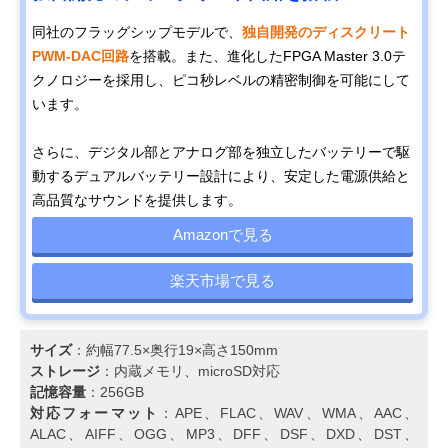
同社のフラッグシップモデルで、
独自開発のディスクリート
PWM-DAC回路
を搭載。​また、進化したFPGA Master 3.0テ
クノロジーを採用し、ピコ秒レベルの精密制御を可能にして
います。​
さらに、デジタル部とアナログ部を独立したバッテリーで駆
動するデュアルバッテリー設計により、安定した電源供給と
高品質なサウンドを提供します。
Amazonで見る
楽天市場で見る
サイズ
：​約幅77.5×奥行19×高さ150mm​
ストレージ
：​内蔵メモリ、microSD対応​
記憶容量
：​256GB
対応フォーマット
：​APE、FLAC、WAV、WMA、AAC、
ALAC、AIFF、OGG、MP3、DFF、DSF、DXD、DST、