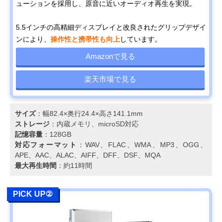
ューションを採用し、原音に近いオーディオ再生を実現。
​5.5インチの高精細ディスプレイと改良されたグリップデザイ
ンにより、
操作性と携帯性も向上
しています。​
Amazonで見る
楽天市場で見る
サイズ
：​​幅82.4×奥行24.4×高さ141.1mm​
ストレージ
：​内蔵メモリ、microSD対応
記憶容量
：​128GB
対応フォーマット
：​WAV、FLAC、WMA、MP3、OGG、
APE、AAC、ALAC、AIFF、DFF、DSF、MQA​
最大再生時間
：​約11時間
PICK UP②