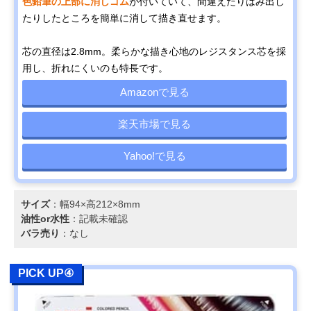
色鉛筆の上部に消しゴム
が付いていて、間違えたりはみ出し
たりしたところを簡単に消して描き直せます。
芯の直径は2.8mm。柔らかな描き心地のレジスタンス芯を採
用し、折れにくいのも特長です。
Amazonで見る
楽天市場で見る
Yahoo!で見る
サイズ
：幅94×高212×8mm
油性or水性
：記載未確認
バラ売り
：なし
PICK UP④