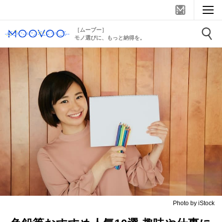
［ムーブー］
モノ選びに、もっと納得を。
Photo by iStock