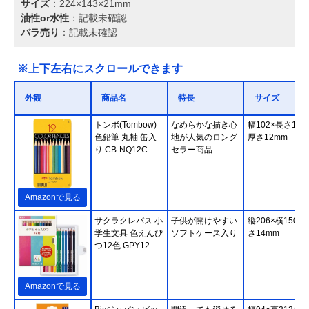
サイズ
：224×143×21mm
油性or水性
：記載未確認
バラ売り
：記載未確認
※上下左右にスクロールできます
外観
商品名
特長
サイズ
トンボ(Tombow)
なめらかな描き心
幅102×長さ186
色鉛筆 丸軸 缶入
地が人気のロング
厚さ12mm
り CB-NQ12C
セラー商品
Amazonで見る
サクラクレパス 小
子供が開けやすい
縦206×横150×
学生文具 色えんぴ
ソフトケース入り
さ14mm
つ12色 GPY12
Amazonで見る