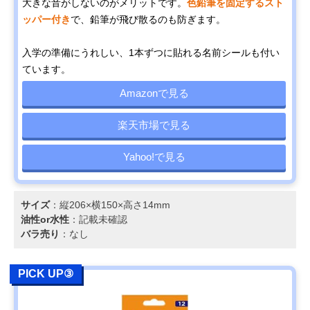
大きな音がしないのがメリットです。
色鉛筆を固定するスト
ッパー付き
で、鉛筆が飛び散るのも防ぎます。
入学の準備にうれしい、1本ずつに貼れる名前シールも付い
ています。
Amazonで見る
楽天市場で見る
Yahoo!で見る
サイズ
：縦206×横150×高さ14mm
油性or水性
：記載未確認
バラ売り
：なし
PICK UP③