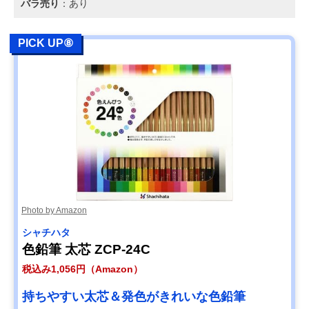
バラ売り
：あり
PICK UP⑧
Photo by Amazon
シャチハタ
‎色鉛筆 太芯 ZCP-24C
税込み1,056円（Amazon）
持ちやすい太芯＆発色がきれいな色鉛筆