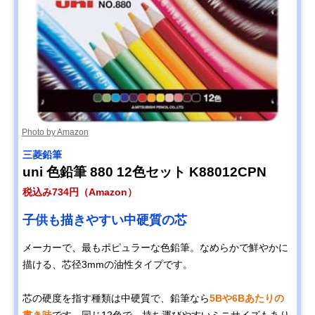
Photo by Amazon
三菱鉛筆
uni 色鉛筆 880 12色セット K88012CPN
税込み734円（Amazon）
子供も描きやすい中硬質の芯
メーカーで、最もポピュラーな色鉛筆。なめらかで鮮やかに
描ける、芯径3mmの油性タイプです。
芯の硬度を指す種類は中硬質で、鉛筆なら
5Bや6Bあたりの