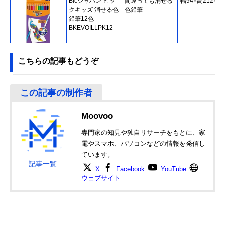
Bicジャパン ビッ
間違っても消せる
幅94×高212×8
クキッズ 消せる色
色鉛筆
鉛筆12色
BKEVOILLPK12
Amazonで見る
こちらの記事もどうぞ
三菱鉛筆 uni 色鉛
子供も描きやすい
縦106×横186×
筆 880 12色セッ
中硬質の芯
さ12mm
ト K88012CPN
Amazonで見る
Moovoo
ファーバーカステ
折れにくくて持ち
幅296×奥行190
ル カラーグリップ
やすい水性芯と軸
高さ13.5mm
専門家の知見や独自リサーチをもとに、家
水彩色鉛筆 36色
電やスマホ、パソコンなどの情報を発信し
缶入 112435
Amazonで見る
ています。
記事一覧
X
Facebook
YouTube
ステッドラー
長く描ける芯折れ
205×200×10m
ウェブサイト
(STAEDTLER) ノ
防止加工仕様
リスクラブ 水彩色
鉛筆 24色セット
14410NC24P
Amazonで見る