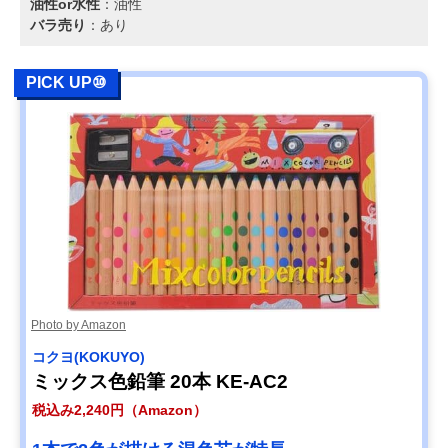
油性or水性
：油性
バラ売り
：あり
PICK UP⑩
Photo by Amazon
コクヨ(KOKUYO)
ミックス色鉛筆 20本 KE-AC2
税込み2,240円（Amazon）