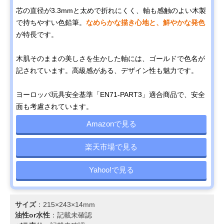
芯の直径が3.3mmと太めで折れにくく、軸も感触のよい木製
で持ちやすい色鉛筆。
なめらかな描き心地と、鮮やかな発色
が特長です。
木肌そのままの美しさを生かした軸には、ゴールドで色名が
記されています。高級感がある、デザイン性も魅力です。
ヨーロッパ玩具安全基準「EN71-PART3」適合商品で、安全
面も考慮されています。
Amazonで見る
楽天市場で見る
Yahoo!で見る
サイズ
：215×243×14mm
油性or水性
：記載未確認