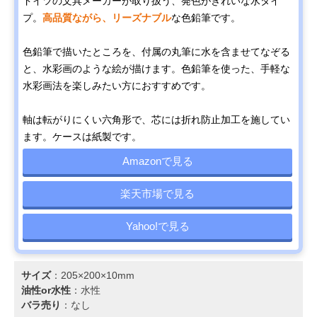
ドイツの文具メーカーが取り扱う、発色がきれいな水タイ
プ。
高品質ながら、リーズナブル
な色鉛筆です。
色鉛筆で描いたところを、付属の丸筆に水を含ませてなぞる
と、水彩画のような絵が描けます。色鉛筆を使った、手軽な
水彩画法を楽しみたい方におすすめです。
軸は転がりにくい六角形で、芯には折れ防止加工を施してい
ます。ケースは紙製です。
Amazonで見る
楽天市場で見る
Yahoo!で見る
サイズ
：205×200×10mm
油性or水性
：水性
バラ売り
：なし