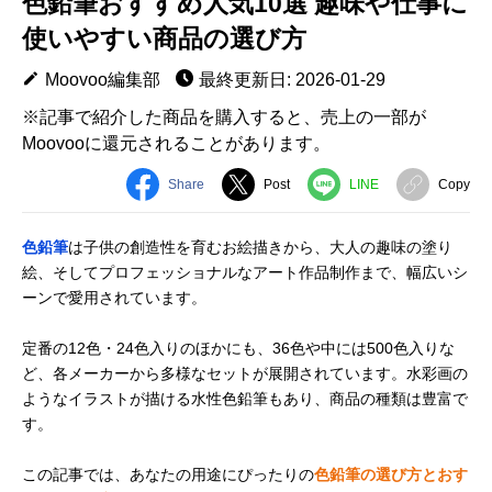
色鉛筆おすすめ人気10選 趣味や仕事に
使いやすい商品の選び方
Moovoo編集部
最終更新日: 2026-01-29
※記事で紹介した商品を購入すると、売上の一部が
Moovooに還元されることがあります。
Share
Post
LINE
Copy
色鉛筆
は子供の創造性を育むお絵描きから、大人の趣味の塗り
絵、そしてプロフェッショナルなアート作品制作まで、幅広いシ
ーンで愛用されています。
定番の12色・24色入りのほかにも、36色や中には500色入りな
ど、各メーカーから多様なセットが展開されています。水彩画の
ようなイラストが描ける水性色鉛筆もあり、商品の種類は豊富で
す。
この記事では、あなたの用途にぴったりの
色鉛筆の選び方とおす