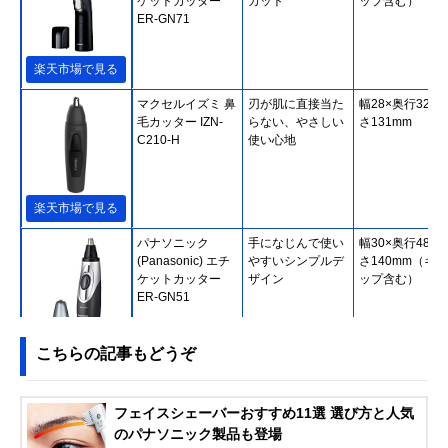
ケットカッター
カット
ップ含む）
ER-GN71
楽天市場で見る
マクセルイズミ 鼻
刃が肌に直接当た
幅28×奥行32×
毛カッター IZN-
らない、やさしい
さ131mm
C210-H
使い心地
楽天市場で見る
パナソニック
手になじんで使い
幅30×奥行48×
(Panasonic) エチ
やすいシンプルデ
さ140mm（キャ
ケットカッター
ザイン
ップ含む）
ER-GN51
Amazonで見る
こちらの記事もどうぞ
Philips(フィリッ
保護ガード構造で
幅28×奥行30×
プス) ノーズエチ
快適にトリミング
さ155mm
フェイスシェーバーおすすめ11選 選び方と人気
ケットカッター
のパナソニック製品も登場
NT3650/16