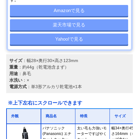
Amazonで見る
楽天市場で見る
Yahoo!で見る
サイズ
：幅28×奥行30×高さ123mm
重量
：約44g（乾電池含まず）
用途
：鼻毛
水洗い
：×
電源方式
：単3形アルカリ乾電池×1本
※上下左右にスクロールできます
外観
商品名
特長
サイズ
パナソニック
太い毛も力強いモ
幅34×奥行45×
(Panasonic) エチ
ーターですばやく
さ164mm（キャ