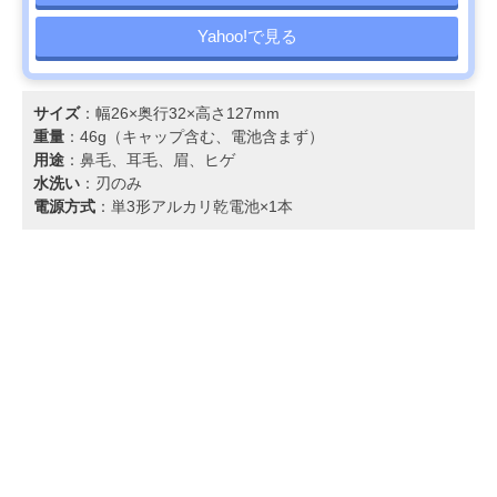
Yahoo!で見る
サイズ
：幅26×奥行32×高さ127mm
重量
：46g（キャップ含む、電池含まず）
用途
：鼻毛、耳毛、眉、ヒゲ
水洗い
：刃のみ
電源方式
：単3形アルカリ乾電池×1本