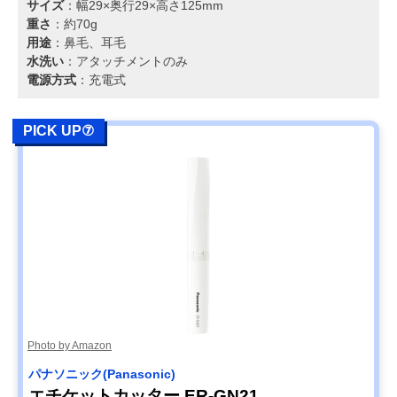
サイズ
：幅29×奥行29×高さ125mm
重さ
：約70g
用途
：鼻毛、耳毛
水洗い
：アタッチメントのみ
電源方式
：充電式
PICK UP⑦
Photo by Amazon
パナソニック(Panasonic)
エチケットカッター ER-GN21