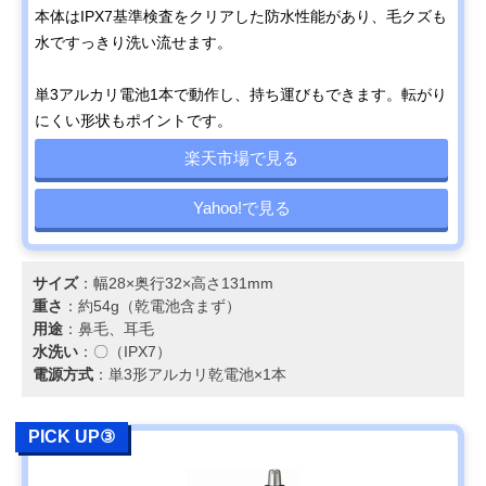
本体はIPX7基準検査をクリアした防水性能があり、毛クズも
水ですっきり洗い流せます。
単3アルカリ電池1本で動作し、持ち運びもできます。転がり
にくい形状もポイントです。
楽天市場で見る
Yahoo!で見る
サイズ
：幅28×奥行32×高さ131mm
重さ
：約54g（乾電池含まず）
用途
：鼻毛、耳毛
水洗い
：〇（IPX7）
電源方式
：単3形アルカリ乾電池×1本
PICK UP③