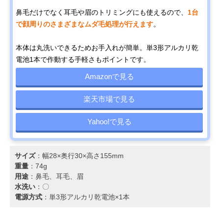
鼻毛だけでなく耳毛や眉のトリミングにも使えるので、
1台
で顔周りのさまざまなムダ毛処理が行えます
。
本体は丸洗いできるためお手入れが簡単。単3形アルカリ乾
電池1本で作動する手軽さもポイントです。
Amazonで見る
楽天市場で見る
Yahoo!で見る
サイズ
：幅28×奥行30×高さ155mm
重量
：74g
用途
：鼻毛、耳毛、眉
水洗い
：〇
電源方式
：単3形アルカリ乾電池×1本