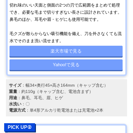
切れ味のいい天面と側面の2つの刃で広範囲をまとめて処理
でき、必要な毛まで切りすぎない長さに設計されています。
鼻毛のほか、耳毛や眉・ヒゲにも使用可能です。
毛クズが散らからない吸引機能を備え、刀を外さなくても流
水でそのまま洗い流せます。
楽天市場で見る
Yahoo!で見る
サイズ
：幅34×奥行45×高さ164mm（キャップ含む）
重量
：約110g（キャップ含む、電池含まず）
用途
：鼻毛、耳毛、眉、ヒゲ
水洗い
：〇
電源方式
：単4形アルカリ乾電池または充電池×2本
PICK UP②