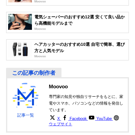
Moovoo
Amazonで見る
電気シェーバーのおすすめ12選 安くて良い品か
日立(HITACHI) 鼻
毛クズ処理が簡単
幅27×奥行27×
ら高機能モデルまで
毛カッター BMH-
な丸ごと水洗いタ
さ131mm
Moovoo
02D
イプ
ヘアカッターのおすすめ10選 自宅で簡単、選び
方と人気モデル
Amazonで見る
Moovoo
コイズミ(Koizumi)
剃り残しを確認し
幅29×奥行29×
楽天市場で見る
USB充電ノーズ＆
やすいLEDライト
さ125mm
イヤートリマー
付き
KMC-0711/H
Moovoo
パナソニック
スリムで持ち運び
幅20×奥行20×
Amazonで見る
(Panasonic) エチ
しやすいコンパク
さ146mm（キャ
専門家の知見や独自リサーチをもとに、家
ケットカッター
トサイズ
ップ含む）
電やスマホ、パソコンなどの情報を発信し
ER-GN21
ています。
ブラウン(Braun)
毛の引き抜きを防
幅28×奥行28×
記事一覧
Amazonで見る
X
Facebook
YouTube
エチケットカッタ
ぐ精密な回転ブレ
さ130mm
ウェブサイト
ー EN10
ード
パナソニック
マルチな使い方に
幅26×奥行32×
Amazonで見る