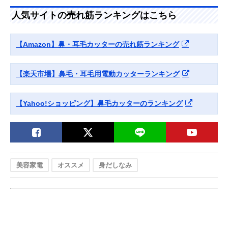
(Panasonic) エチ
対応したエントリ
さ127mm
人気サイトの売れ筋ランキングはこちら
ケットカッター
ーモデル
ER-GN11
オーム(OHM)
シンプルな機能で
幅28×奥行30×
Amazonで見る
【Amazon】鼻・耳毛カッターの売れ筋ランキング
Iberis メンズノー
使いやすいコンパ
さ123mm
ズトリマー HB-
クトモデル
FPN808
【楽天市場】鼻毛・耳毛用電動カッターランキング
【Yahoo!ショッピング】鼻毛カッターのランキング
美容家電
オススメ
身だしなみ