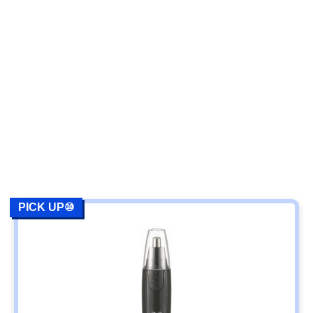
PICK UP⑩