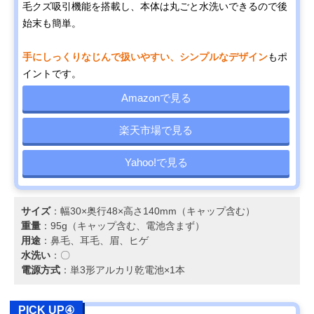
毛クズ吸引機能を搭載し、本体は丸ごと水洗いできるので後
始末も簡単。
手にしっくりなじんで扱いやすい、シンプルなデザイン
もポ
イントです。
Amazonで見る
楽天市場で見る
Yahoo!で見る
サイズ
：幅30×奥行48×高さ140mm（キャップ含む）
重量
：95g（キャップ含む、電池含まず）
用途
：鼻毛、耳毛、眉、ヒゲ
水洗い
：〇
電源方式
：単3形アルカリ乾電池×1本
PICK UP④