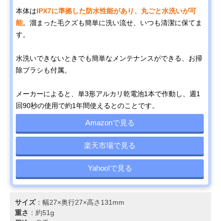
本体は
IPX7に準拠した防水性能があり、丸ごと水洗いが可
能
。溜まった毛クズも簡単に洗い流せ、いつも清潔に保てま
す。
水洗いできないときでも簡単なメンテナンスができる、お掃
除ブラシも付属。
メーカーによると、単3形アルカリ乾電池1本で作動し、週1
回90秒の使用で約1年間使えるとのことです。
Amazonで見る
楽天市場で見る
Yahoo!で見る
サイズ
：幅27×奥行27×高さ131mm
重さ
：約51g