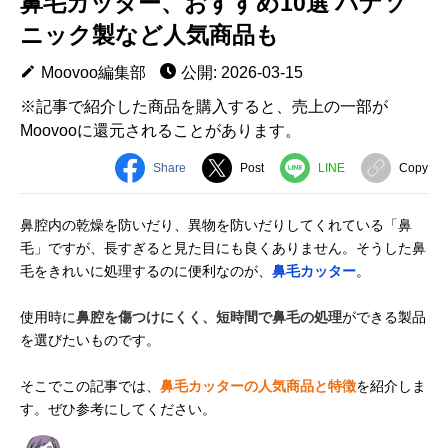
鼻毛カッター、おすすめ10選 パナソ
ニック製など人気商品も
Moovoo編集部
公開: 2026-03-15
※記事で紹介した商品を購入すると、売上の一部が
Moovooに還元されることがあります。
Share
Post
LINE
Copy
鼻腔内の乾燥を防いだり、異物を防いだりしてくれている「鼻
毛」ですが、長すぎると見た目にも良くありません。そうした鼻
毛をきれいに処理するのに便利なのが、
鼻毛カッター
。
使用時に
鼻腔を傷つけにくく、短時間で鼻毛の処理
ができる製品
を選びたいものです。
そこでこの記事では、
鼻毛カッターの人気商品と特徴
を紹介しま
す。ぜひ参考にしてください。