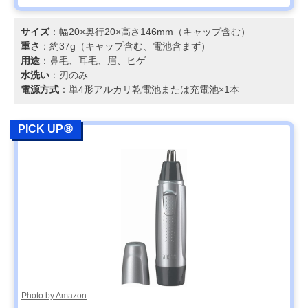
サイズ
：幅20×奥行20×高さ146mm（キャップ含む）
重さ
：約37g（キャップ含む、電池含まず）
用途
：鼻毛、耳毛、眉、ヒゲ
水洗い
：刃のみ
電源方式
：単4形アルカリ乾電池または充電池×1本
PICK UP⑧
Photo by Amazon