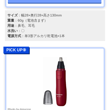
サイズ
：幅28×奥行28×高さ130mm
重量
：60g（電池含まず）
用途
：鼻毛、耳毛
水洗い
：〇
電源方式
：単3形アルカリ乾電池×1本
PICK UP⑨
Photo by Amazon