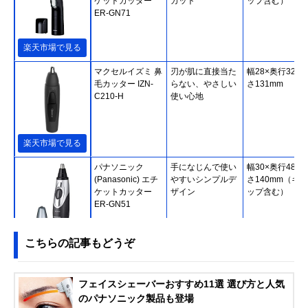
ケットカッター
カット
ップ含む）
ER-GN71
楽天市場で見る
マクセルイズミ 鼻
刃が肌に直接当た
幅28×奥行32×
毛カッター IZN-
らない、やさしい
さ131mm
C210-H
使い心地
楽天市場で見る
パナソニック
手になじんで使い
幅30×奥行48×
(Panasonic) エチ
やすいシンプルデ
さ140mm（キャ
ケットカッター
ザイン
ップ含む）
ER-GN51
Amazonで見る
こちらの記事もどうぞ
Philips(フィリッ
保護ガード構造で
幅28×奥行30×
プス) ノーズエチ
快適にトリミング
さ155mm
フェイスシェーバーおすすめ11選 選び方と人気
ケットカッター
のパナソニック製品も登場
NT3650/16