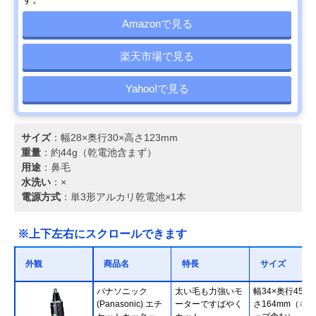
Amazonで見る
楽天市場で見る
Yahoo!で見る
サイズ
：幅28×奥行30×高さ123mm
重量
：約44g（乾電池含まず）
用途
：鼻毛
水洗い
：×
電源方式
：単3形アルカリ乾電池×1本
※上下左右にスクロールできます
外観
商品名
特長
サイズ
パナソニック
太い毛も力強いモ
幅34×奥行45×
(Panasonic) エチ
ーターですばやく
さ164mm（キャ