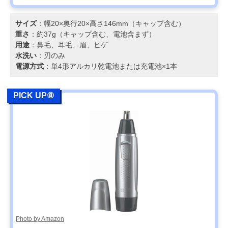
サイズ
：幅20×奥行20×高さ146mm（キャップ含む）
重さ
：約37g（キャップ含む、電池含まず）
用途
：鼻毛、耳毛、眉、ヒゲ
水洗い
：刃のみ
電源方式
：単4形アルカリ乾電池または充電池×1本
PICK UP⑧
Photo by Amazon