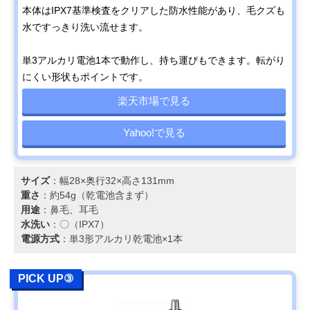
本体はIPX7基準検査をクリアした防水性能があり、毛クズも
水ですっきり洗い流せます。
単3アルカリ電池1本で動作し、持ち運びもできます。転がり
にくい形状もポイントです。
楽天市場で見る
Yahoo!で見る
サイズ
：幅28×奥行32×高さ131mm
重さ
：約54g（乾電池含まず）
用途
：鼻毛、耳毛
水洗い
：〇（IPX7）
電源方式
：単3形アルカリ乾電池×1本
PICK UP③