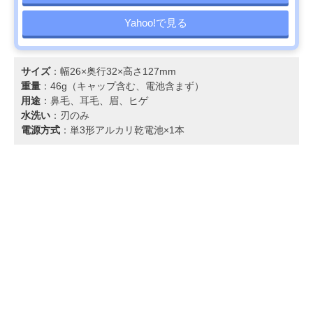
Yahoo!で見る
サイズ
：幅26×奥行32×高さ127mm
重量
：46g（キャップ含む、電池含まず）
用途
：鼻毛、耳毛、眉、ヒゲ
水洗い
：刃のみ
電源方式
：単3形アルカリ乾電池×1本