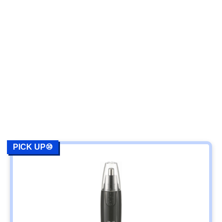
PICK UP⑩