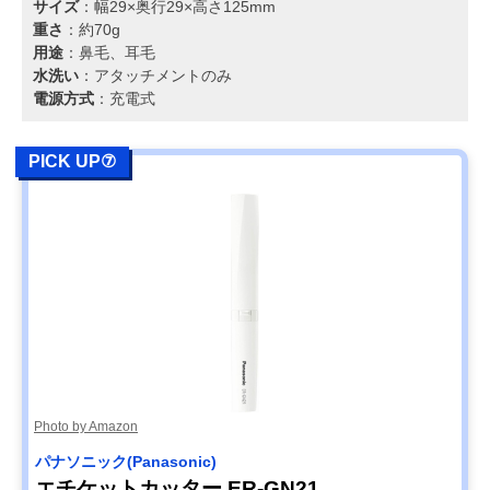
サイズ
：幅29×奥行29×高さ125mm
重さ
：約70g
用途
：鼻毛、耳毛
水洗い
：アタッチメントのみ
電源方式
：充電式
PICK UP⑦
Photo by Amazon
パナソニック(Panasonic)
エチケットカッター ER-GN21