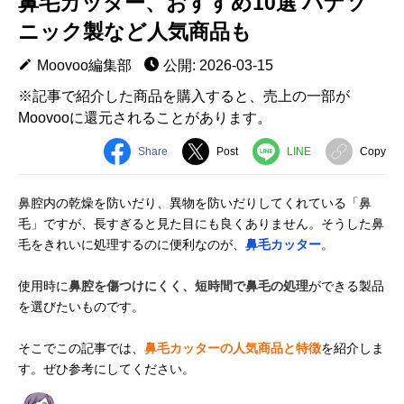
鼻毛カッター、おすすめ10選 パナソ
ニック製など人気商品も
Moovoo編集部
公開: 2026-03-15
※記事で紹介した商品を購入すると、売上の一部が
Moovooに還元されることがあります。
Share
Post
LINE
Copy
鼻腔内の乾燥を防いだり、異物を防いだりしてくれている「鼻
毛」ですが、長すぎると見た目にも良くありません。そうした鼻
毛をきれいに処理するのに便利なのが、
鼻毛カッター
。
使用時に
鼻腔を傷つけにくく、短時間で鼻毛の処理
ができる製品
を選びたいものです。
そこでこの記事では、
鼻毛カッターの人気商品と特徴
を紹介しま
す。ぜひ参考にしてください。