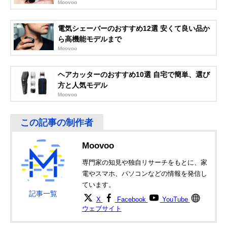
Moovoo
Amazonで見る
電気シェーバーのおすすめ12選 安くて良い品か
日立(HITACHI) 鼻
毛クズ処理が簡単
幅27×奥行27×
ら高機能モデルまで
毛カッター BMH-
な丸ごと水洗いタ
さ131mm
Moovoo
02D
イプ
ヘアカッターのおすすめ10選 自宅で簡単、選び
方と人気モデル
Amazonで見る
Moovoo
コイズミ(Koizumi)
剃り残しを確認し
幅29×奥行29×
楽天市場で見る
USB充電ノーズ＆
やすいLEDライト
さ125mm
イヤートリマー
付き
KMC-0711/H
Moovoo
パナソニック
スリムで持ち運び
幅20×奥行20×
Amazonで見る
(Panasonic) エチ
しやすいコンパク
さ146mm（キャ
専門家の知見や独自リサーチをもとに、家
ケットカッター
トサイズ
ップ含む）
電やスマホ、パソコンなどの情報を発信し
ER-GN21
ています。
ブラウン(Braun)
毛の引き抜きを防
幅28×奥行28×
記事一覧
Amazonで見る
X
Facebook
YouTube
エチケットカッタ
ぐ精密な回転ブレ
さ130mm
ウェブサイト
ー EN10
ード
パナソニック
マルチな使い方に
幅26×奥行32×
Amazonで見る