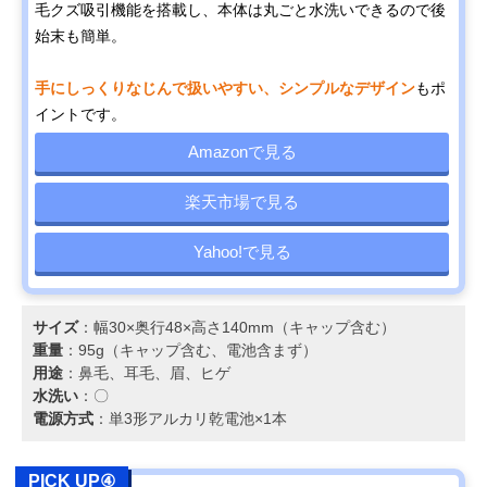
毛クズ吸引機能を搭載し、本体は丸ごと水洗いできるので後
始末も簡単。
手にしっくりなじんで扱いやすい、シンプルなデザイン
もポ
イントです。
Amazonで見る
楽天市場で見る
Yahoo!で見る
サイズ
：幅30×奥行48×高さ140mm（キャップ含む）
重量
：95g（キャップ含む、電池含まず）
用途
：鼻毛、耳毛、眉、ヒゲ
水洗い
：〇
電源方式
：単3形アルカリ乾電池×1本
PICK UP④