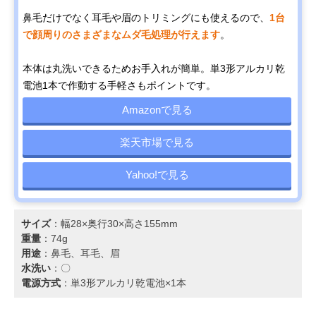
鼻毛だけでなく耳毛や眉のトリミングにも使えるので、
1台
で顔周りのさまざまなムダ毛処理が行えます
。
本体は丸洗いできるためお手入れが簡単。単3形アルカリ乾
電池1本で作動する手軽さもポイントです。
Amazonで見る
楽天市場で見る
Yahoo!で見る
サイズ
：幅28×奥行30×高さ155mm
重量
：74g
用途
：鼻毛、耳毛、眉
水洗い
：〇
電源方式
：単3形アルカリ乾電池×1本