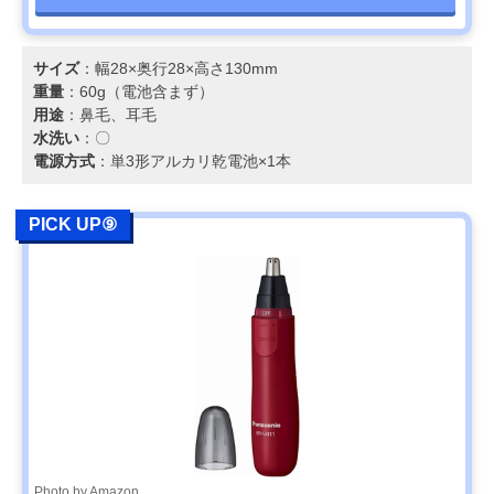
サイズ
：幅28×奥行28×高さ130mm
重量
：60g（電池含まず）
用途
：鼻毛、耳毛
水洗い
：〇
電源方式
：単3形アルカリ乾電池×1本
PICK UP⑨
Photo by Amazon