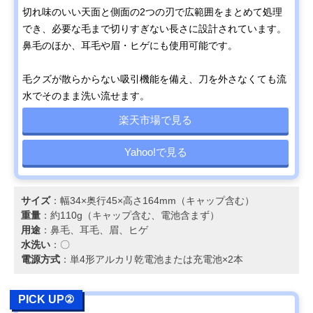
切れ味のいい天面と側面の2つの刃で広範囲をまとめて処理
でき、必要な毛まで切りすぎない長さに設計されています。
鼻毛のほか、耳毛や眉・ヒゲにも使用可能です。
毛クズが散らからない吸引機能を備え、刀を外さなくても流
水でそのまま洗い流せます。
楽天市場で見る
Yahoo!で見る
サイズ
：幅34×奥行45×高さ164mm（キャップ含む）
重量
：約110g（キャップ含む、電池含まず）
用途
：鼻毛、耳毛、眉、ヒゲ
水洗い
：〇
電源方式
：単4形アルカリ乾電池または充電池×2本
PICK UP②