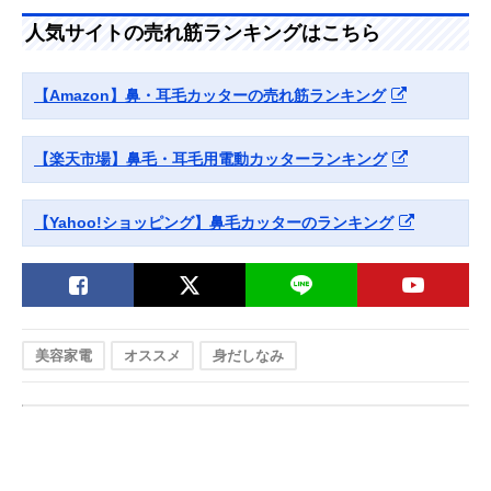
(Panasonic) エチ
対応したエントリ
さ127mm
人気サイトの売れ筋ランキングはこちら
ケットカッター
ーモデル
ER-GN11
オーム(OHM)
シンプルな機能で
幅28×奥行30×
Amazonで見る
【Amazon】鼻・耳毛カッターの売れ筋ランキング
Iberis メンズノー
使いやすいコンパ
さ123mm
ズトリマー HB-
クトモデル
FPN808
【楽天市場】鼻毛・耳毛用電動カッターランキング
【Yahoo!ショッピング】鼻毛カッターのランキング
美容家電
オススメ
身だしなみ