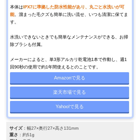
本体は
IPX7に準拠した防水性能があり、丸ごと水洗いが可
能
。溜まった毛クズも簡単に洗い流せ、いつも清潔に保てま
す。
水洗いできないときでも簡単なメンテナンスができる、お掃
除ブラシも付属。
メーカーによると、単3形アルカリ乾電池1本で作動し、週1
回90秒の使用で約1年間使えるとのことです。
Amazonで見る
楽天市場で見る
Yahoo!で見る
サイズ
：幅27×奥行27×高さ131mm
重さ
：約51g