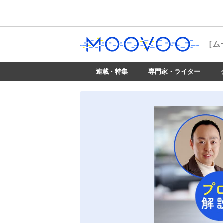
［ム
連載・特集
専門家・ライター