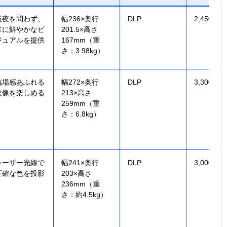
昼夜を問わず、
幅236×奥行
DLP
2,450 ISO
常に鮮やかなビ
201.5×高さ
ジュアルを提供
167mm（重
さ：3.98kg）
臨場感あふれる
幅272×奥行
DLP
3,300 ANS
映像を楽しめる
213×高さ
259mm（重
さ：6.8kg）
レーザー光線で
幅241×奥行
DLP
3,000 ANS
正確な色を投影
203×高さ
236mm（重
さ：約4.5kg）