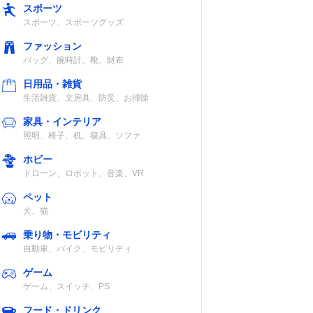
スポーツ
スポーツ、スポーツグッズ
 lm
約1.68〜
12W×2
5.3m（60〜200
ファッション
インチ）
バッグ、腕時計、靴、財布
日用品・雑貨
生活雑貨、文房具、防災、お掃除
I lm
2.5ｍで約100イ
5W×2
家具・インテリア
ンチ、3.8mで
照明、椅子、机、寝具、ソファ
約150インチ
ホビー
ドローン、ロボット、音楽、VR
ペット
犬、猫
I lm
推奨投影サイ
10W×2
乗り物・モビリティ
ズ：2.6〜
自動車、バイク、モビリティ
4m（100〜150
インチ）
ゲーム
ゲーム、スイッチ、PS
フード・ドリンク