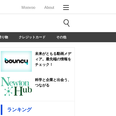
Moovoo
About
乗り物
クレジットカード
その他
未来がともる動画メデ
ィア。最先端の情報を
チェック！
科学と企業と出会う、
つながる
ランキング