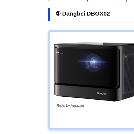
① Dangbei DBOX02
Photo by Amazon