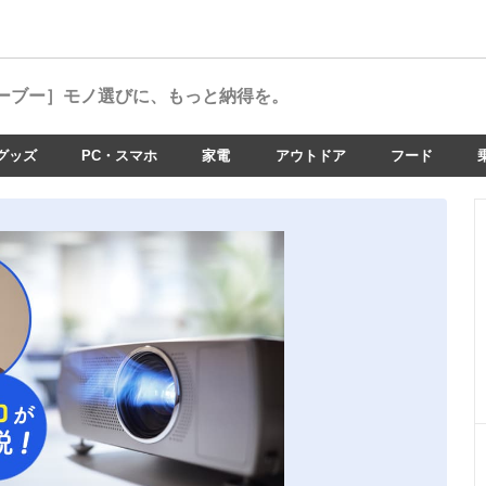
ーブー］
モノ選びに、もっと納得を。
グッズ
PC・スマホ
家電
アウトドア
フード