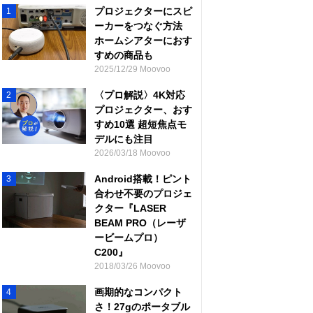
プロジェクターにスピ
1
ーカーをつなぐ方法
ホームシアターにおす
すめの商品も
2025/12/29 Moovoo
〈プロ解説〉4K対応
2
プロジェクター、おす
すめ10選 超短焦点モ
デルにも注目
2026/03/18 Moovoo
Android搭載！ピント
3
合わせ不要のプロジェ
クター『LASER
BEAM PRO（レーザ
ービームプロ）
C200』
2018/03/26 Moovoo
画期的なコンパクト
4
さ！27gのポータブル