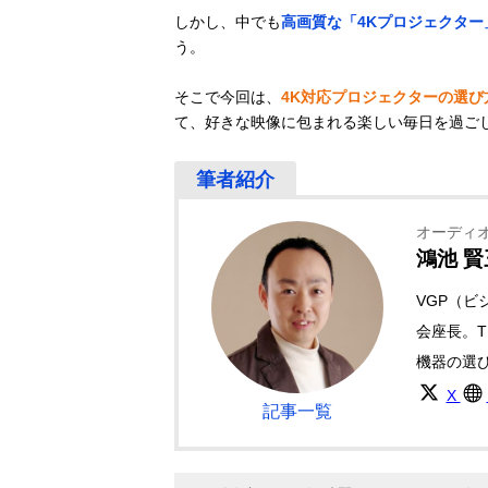
しかし、中でも
高画質な「4Kプロジェクター
う。
そこで今回は、
4K対応プロジェクターの選び
て、好きな映像に包まれる楽しい毎日を過ご
オーディ
鴻池 賢
VGP（
会座長。T
機器の選
X
記事一覧