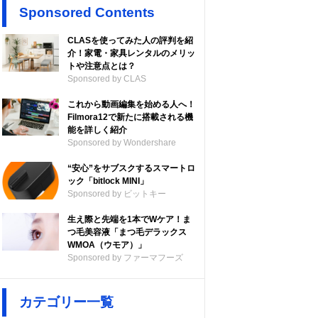
Sponsored Contents
CLASを使ってみた人の評判を紹
介！家電・家具レンタルのメリッ
トや注意点とは？
Sponsored by CLAS
これから動画編集を始める人へ！
Filmora12で新たに搭載される機
能を詳しく紹介
Sponsored by Wondershare
“安心”をサブスクするスマートロ
ック「bitlock MINI」
Sponsored by ビットキー
生え際と先端を1本でWケア！ま
つ毛美容液「まつ毛デラックス
WMOA（ウモア）」
Sponsored by ファーマフーズ
カテゴリー一覧