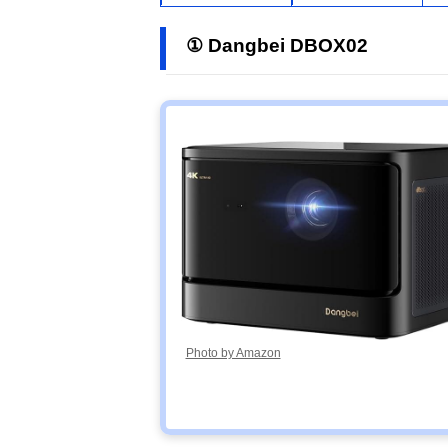
① Dangbei DBOX02
Photo by Amazon