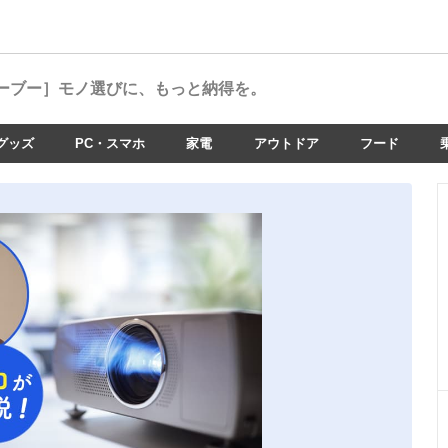
ーブー］
モノ選びに、もっと納得を。
グッズ
PC・スマホ
家電
アウトドア
フード