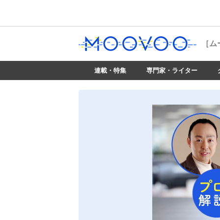
［ム
連載・特集
専門家・ライター