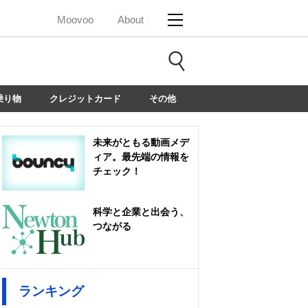
Moovoo
About
乗り物
クレジットカード
その他
未来がともる動画メデ
ィア。最先端の情報を
チェック！
科学と企業と出会う、
つながる
ランキング