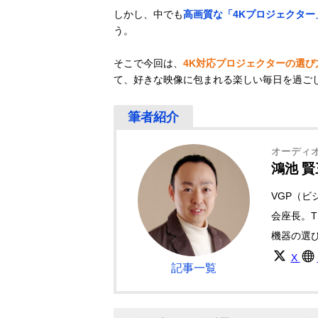
しかし、中でも
高画質な「4Kプロジェクター
う。
そこで今回は、
4K対応プロジェクターの選び
て、好きな映像に包まれる楽しい毎日を過ご
オーディ
鴻池 賢
VGP（
会座長。T
機器の選
X
記事一覧