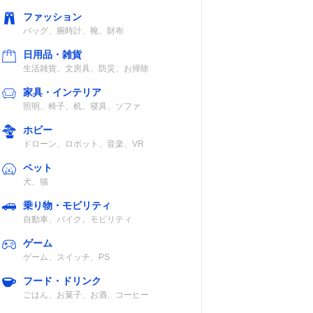
ファッション
 lm
約1.68〜
12W×2
バッグ、腕時計、靴、財布
5.3m（60〜200
日用品・雑貨
インチ）
生活雑貨、文房具、防災、お掃除
家具・インテリア
照明、椅子、机、寝具、ソファ
I lm
2.5ｍで約100イ
5W×2
ンチ、3.8mで
ホビー
約150インチ
ドローン、ロボット、音楽、VR
ペット
犬、猫
乗り物・モビリティ
自動車、バイク、モビリティ
I lm
推奨投影サイ
10W×2
ズ：2.6〜
ゲーム
4m（100〜150
ゲーム、スイッチ、PS
インチ）
フード・ドリンク
ごはん、お菓子、お酒、コーヒー