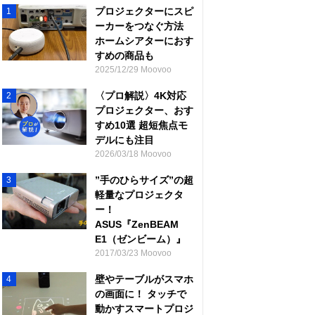
プロジェクターにスピ
1
ーカーをつなぐ方法
ホームシアターにおす
すめの商品も
2025/12/29 Moovoo
〈プロ解説〉4K対応
2
プロジェクター、おす
すめ10選 超短焦点モ
デルにも注目
2026/03/18 Moovoo
”手のひらサイズ”の超
3
軽量なプロジェクタ
ー！
ASUS『ZenBEAM
E1（ゼンビーム）』
2017/03/23 Moovoo
壁やテーブルがスマホ
4
の画面に！ タッチで
動かすスマートプロジ