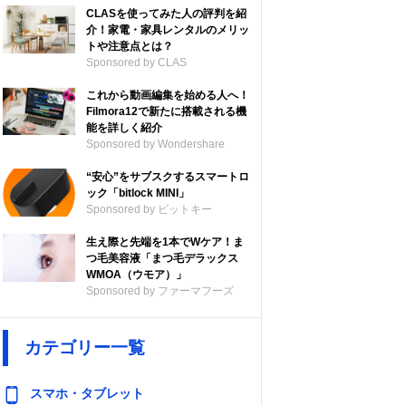
CLASを使ってみた人の評判を紹
介！家電・家具レンタルのメリッ
トや注意点とは？
Sponsored by CLAS
これから動画編集を始める人へ！
Filmora12で新たに搭載される機
能を詳しく紹介
Sponsored by Wondershare
“安心”をサブスクするスマートロ
ック「bitlock MINI」
Sponsored by ビットキー
生え際と先端を1本でWケア！ま
つ毛美容液「まつ毛デラックス
WMOA（ウモア）」
Sponsored by ファーマフーズ
カテゴリー一覧
スマホ・タブレット