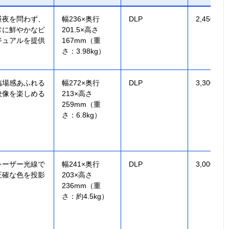
昼夜を問わず、
幅236×奥行
DLP
2,450 ISO
常に鮮やかなビ
201.5×高さ
ジュアルを提供
167mm（重
さ：3.98kg）
臨場感あふれる
幅272×奥行
DLP
3,300 ANS
映像を楽しめる
213×高さ
259mm（重
さ：6.8kg）
レーザー光線で
幅241×奥行
DLP
3,000 ANS
正確な色を投影
203×高さ
236mm（重
さ：約4.5kg）