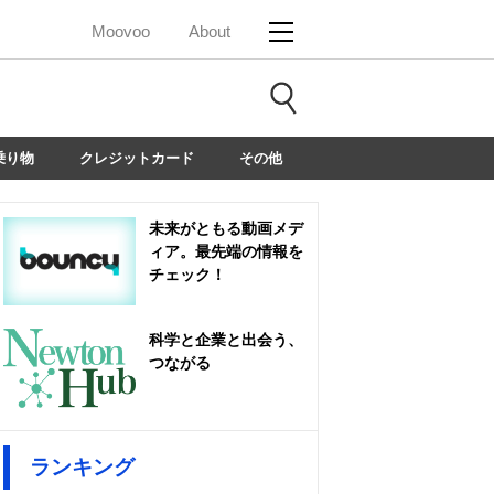
Moovoo
About
乗り物
クレジットカード
その他
未来がともる動画メデ
ィア。最先端の情報を
チェック！
科学と企業と出会う、
つながる
ランキング