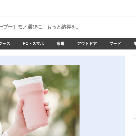
ーブー］
モノ選びに、もっと納得を。
グッズ
PC・スマホ
家電
アウトドア
フード