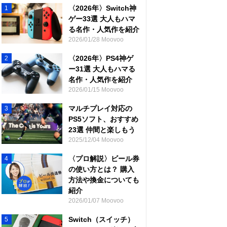
〈2026年〉Switch神
1
ゲー33選 大人もハマ
る名作・人気作を紹介
2026/01/28 Moovoo
〈2026年〉PS4神ゲ
2
ー31選 大人もハマる
名作・人気作を紹介
2026/01/15 Moovoo
マルチプレイ対応の
3
PS5ソフト、おすすめ
23選 仲間と楽しもう
2025/12/04 Moovoo
〈プロ解説〉ビール券
4
の使い方とは？ 購入
方法や換金についても
紹介
2026/01/07 Moovoo
Switch（スイッチ）
5