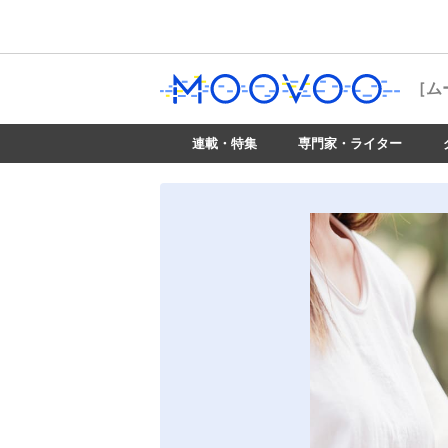
［ム
連載・特集
専門家・ライター