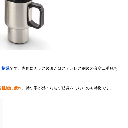
だ構造
です。内側にガラス製またはステンレス鋼製の真空二重瓶を
冷性能に優れ
、持つ手が熱くならず結露をしないのも特徴です。