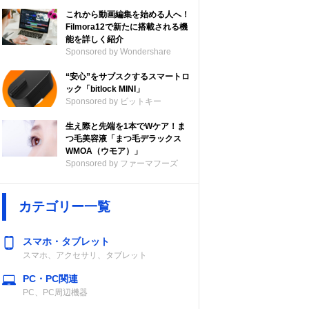
これから動画編集を始める人へ！
Filmora12で新たに搭載される機
能を詳しく紹介
Sponsored by Wondershare
“安心”をサブスクするスマートロ
ック「bitlock MINI」
Sponsored by ビットキー
生え際と先端を1本でWケア！ま
つ毛美容液「まつ毛デラックス
WMOA（ウモア）」
Sponsored by ファーマフーズ
カテゴリー一覧
スマホ・タブレット
スマホ、アクセサリ、タブレット
PC・PC関連
PC、PC周辺機器