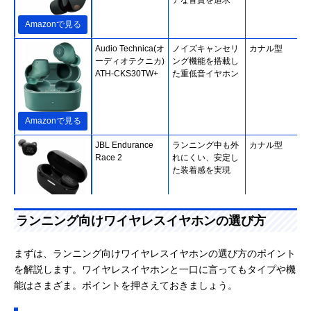
Amazonで見る
Audio Technica(オ
ノイズキャンセリ
カナル型
ーディオテクニカ)
ング機能を搭載し
ATH-CKS30TW+
た重低音イヤホン
Amazonで見る
JBL Endurance
ランニング中も外
カナル型
Race 2
れにくい、安定し
た装着感を実現
Amazonで見る
ランニング向けワイヤレスイヤホンの選び方
Anker Soundcore
軽量でコンパク
インナーイヤー
K20i
ト、コスパの良い
（開放型）
まずは、ランニング向けワイヤレスイヤホンの選び方のポイント
エントリーモデル
を解説します。ワイヤレスイヤホンと一口に言ってもタイプや機
能はさまざま。ポイントを押さえておきましょう。
Amazonで見る