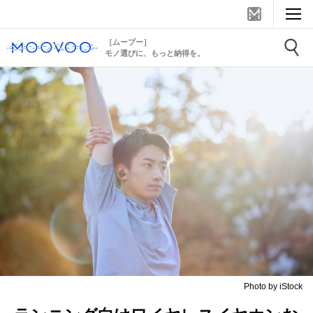
［ムーブー］
モノ選びに、もっと納得を。
Photo by iStock