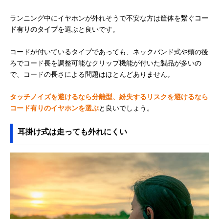
JBL Endurance
激しい動きでも外
耳掛け（インナ
Amazonで見る
ランニング中にイヤホンが外れそうで不安な方は筐体を繋ぐ
コー
Peak 3
れにくい、独自の
イヤー）
ド有りのタイプ
を選ぶと良いです。
耳掛けデザイン
Beats Powerbeats
トレーニングに便
耳掛け（インナ
Amazonで見る
コードが付いているタイプであっても、ネックバンド式や頭の後
Pro 2
利、心拍数モニタ
イヤー）
リング機能搭載
ろでコード長を調整可能なクリップ機能が付いた製品が多いの
で、コードの長さによる問題はほとんどありません。
Anker Soundcore
ランニング中も落
耳掛け型（カナ
Amazonで見る
Sport X20
ちにくい、安定し
ル）
たフィット感
タッチノイズを避けるなら分離型、紛失するリスクを避けるなら
コード有りのイヤホンを選ぶ
と良いでしょう。
Shokz(ショック
クリアでダイナミ
耳掛け（オープ
Amazonで見る
ス) OpenFit 2
ック、デュアルド
エアー）
ライバー搭載
耳掛け式は走っても外れにくい
BOSE(ボーズ)
耳に挟み込んで装
耳掛け（オープ
Amazonで見る
Ultra Open
着、独特のカフ型
エアー）
Earbuds
デザインを採用
NOTHING(ナッシ
開放感を保ちつ
耳掛け（オープ
Amazonで見る
ング) Nothing Ear
つ、音もれを最小
エアー）
(open)
限に抑える
Anker Soundcore
1日中つけっぱな
耳掛け（オープ
Amazonで見る
AeroFit 2
しでいられる、快
エアー）