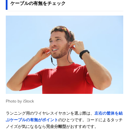
ケーブルの有無をチェック
SONY(ソニー)
タップするだけで
カナル型
LinkBuds S WF-
簡単操作、タッチ
LS900N
センサー搭載
Amazonで見る
Shokz(ショック
骨伝導と空気伝導
ネックバンド型
Amazonで見る
ス) OpenRun Pro
のデュアルドライ
（骨伝導）
2
バー採用
SONY(ソニー)
耳の前にスピーカ
ネックバンド型
Amazonで見る
Float Run WI-
ーが浮く、オフイ
（オープンエア
OE610
ヤーデザイン
ー）
NTTソノリティ
オープンイヤーな
ネックバンド型
Amazonで見る
nwm ヌーム GO
がら音もれを抑え
（オープンエア
る独自技術を搭載
ー）
AVIOT Openpiece
ランニング中もズ
ネックバンド型
Amazonで見る
Playful WB-P1
レにくい、耳全体
（骨伝導）
Photo by iStock
を包み込むデザイ
ン
ランニング用のワイヤレスイヤホンを選ぶ際は、
左右の筐体を結
JVCケンウッド
ソフトな装着感、
耳掛け型（イン
Amazonで見る
ぶケーブルの有無がポイント
のひとつです。コードによるタッチ
Victor HA-EC25T
外れにくいイヤー
ーイヤー）
ノイズが気になるなら
完全分離型
がおすすめです。
フック採用