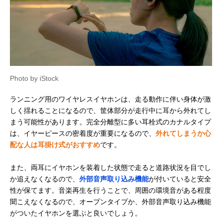
適な着け心地
JVCケンウッド
軽い着け心地と高
耳掛け（オープ
Amazonで見る
Victor HA-NP50T
いフィット感のオ
エアー）
ープンイヤー型
Audio Technica(オ
幅広いシーンで活
耳掛け（オープ
Amazonで見る
ーディオテクニカ)
躍するオープンイ
エアー）
ATH-AC5TW
ヤーイヤホン
Photo by iStock
ランニング用のワイヤレスイヤホンは、走る動作に伴い身体が激
しく揺れることになるので、筐体部分が走行中に耳から外れてし
まう可能性があります。完全分離型に多い耳栓式のカナルタイプ
は、イヤーピースの密着度が重要になるので、
外れてしまうか心
配な人は耳掛け式がおすすめ
です。
また、両耳にイヤホンを装着した状態で走ると道路状況を目でし
か追えなくなるので、
外部音声取り込み機能
が付いていると安全
性が保てます。音楽再生を行うことで、周囲の環境音がある程度
聞こえなくなるので、オープンタイプか、外部音声取り込み機能
がついたイヤホンを選ぶと良いでしょう。