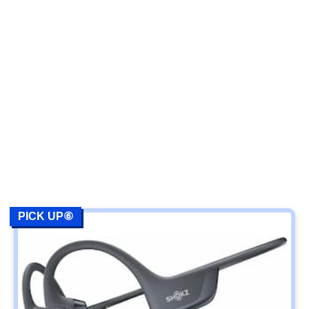
PICK UP⑥