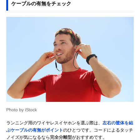
ケーブルの有無をチェック
SONY(ソニー)
タップするだけで
カナル型
LinkBuds S WF-
簡単操作、タッチ
LS900N
センサー搭載
Amazonで見る
Shokz(ショック
骨伝導と空気伝導
ネックバンド型
Amazonで見る
ス) OpenRun Pro
のデュアルドライ
（骨伝導）
2
バー採用
SONY(ソニー)
耳の前にスピーカ
ネックバンド型
Amazonで見る
Float Run WI-
ーが浮く、オフイ
（オープンエア
OE610
ヤーデザイン
ー）
NTTソノリティ
オープンイヤーな
ネックバンド型
Amazonで見る
nwm ヌーム GO
がら音もれを抑え
（オープンエア
る独自技術を搭載
ー）
AVIOT Openpiece
ランニング中もズ
ネックバンド型
Amazonで見る
Playful WB-P1
レにくい、耳全体
（骨伝導）
Photo by iStock
を包み込むデザイ
ン
ランニング用のワイヤレスイヤホンを選ぶ際は、
左右の筐体を結
JVCケンウッド
ソフトな装着感、
耳掛け型（イン
Amazonで見る
ぶケーブルの有無がポイント
のひとつです。コードによるタッチ
Victor HA-EC25T
外れにくいイヤー
ーイヤー）
ノイズが気になるなら
完全分離型
がおすすめです。
フック採用