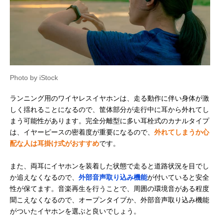
適な着け心地
JVCケンウッド
軽い着け心地と高
耳掛け（オープ
Amazonで見る
Victor HA-NP50T
いフィット感のオ
エアー）
ープンイヤー型
Audio Technica(オ
幅広いシーンで活
耳掛け（オープ
Amazonで見る
ーディオテクニカ)
躍するオープンイ
エアー）
ATH-AC5TW
ヤーイヤホン
Photo by iStock
ランニング用のワイヤレスイヤホンは、走る動作に伴い身体が激
しく揺れることになるので、筐体部分が走行中に耳から外れてし
まう可能性があります。完全分離型に多い耳栓式のカナルタイプ
は、イヤーピースの密着度が重要になるので、
外れてしまうか心
配な人は耳掛け式がおすすめ
です。
また、両耳にイヤホンを装着した状態で走ると道路状況を目でし
か追えなくなるので、
外部音声取り込み機能
が付いていると安全
性が保てます。音楽再生を行うことで、周囲の環境音がある程度
聞こえなくなるので、オープンタイプか、外部音声取り込み機能
がついたイヤホンを選ぶと良いでしょう。