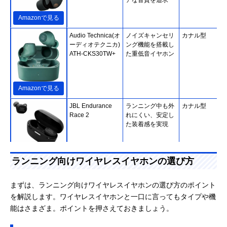
Amazonで見る
Audio Technica(オ
ノイズキャンセリ
カナル型
ーディオテクニカ)
ング機能を搭載し
ATH-CKS30TW+
た重低音イヤホン
Amazonで見る
JBL Endurance
ランニング中も外
カナル型
Race 2
れにくい、安定し
た装着感を実現
Amazonで見る
ランニング向けワイヤレスイヤホンの選び方
Anker Soundcore
軽量でコンパク
インナーイヤー
K20i
ト、コスパの良い
（開放型）
まずは、ランニング向けワイヤレスイヤホンの選び方のポイント
エントリーモデル
を解説します。ワイヤレスイヤホンと一口に言ってもタイプや機
能はさまざま。ポイントを押さえておきましょう。
Amazonで見る