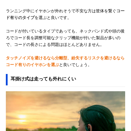
JBL Endurance
激しい動きでも外
耳掛け（インナ
Amazonで見る
ランニング中にイヤホンが外れそうで不安な方は筐体を繋ぐ
コー
Peak 3
れにくい、独自の
イヤー）
ド有りのタイプ
を選ぶと良いです。
耳掛けデザイン
Beats Powerbeats
トレーニングに便
耳掛け（インナ
Amazonで見る
コードが付いているタイプであっても、ネックバンド式や頭の後
Pro 2
利、心拍数モニタ
イヤー）
リング機能搭載
ろでコード長を調整可能なクリップ機能が付いた製品が多いの
で、コードの長さによる問題はほとんどありません。
Anker Soundcore
ランニング中も落
耳掛け型（カナ
Amazonで見る
Sport X20
ちにくい、安定し
ル）
たフィット感
タッチノイズを避けるなら分離型、紛失するリスクを避けるなら
コード有りのイヤホンを選ぶ
と良いでしょう。
Shokz(ショック
クリアでダイナミ
耳掛け（オープ
Amazonで見る
ス) OpenFit 2
ック、デュアルド
エアー）
ライバー搭載
耳掛け式は走っても外れにくい
BOSE(ボーズ)
耳に挟み込んで装
耳掛け（オープ
Amazonで見る
Ultra Open
着、独特のカフ型
エアー）
Earbuds
デザインを採用
NOTHING(ナッシ
開放感を保ちつ
耳掛け（オープ
Amazonで見る
ング) Nothing Ear
つ、音もれを最小
エアー）
(open)
限に抑える
Anker Soundcore
1日中つけっぱな
耳掛け（オープ
Amazonで見る
AeroFit 2
しでいられる、快
エアー）