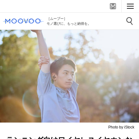
［ムーブー］
モノ選びに、もっと納得を。
Photo by iStock