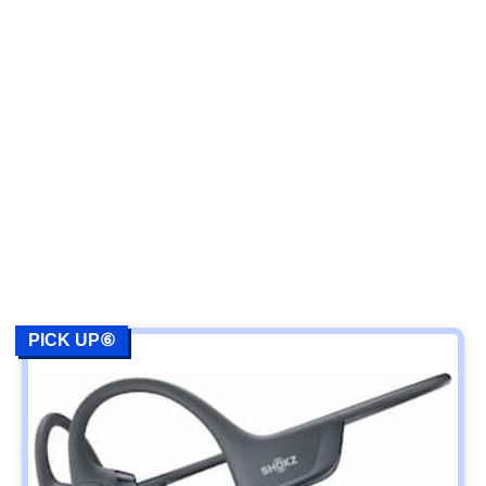
PICK UP⑥