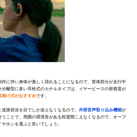
ランニング中も
耳掛け型（カナ
11mm
SBC、AA
落ちにくい、安
ル）
定したフィット
感
クリアでダイナ
耳掛け（オープ
記載未確認
SBC
ミック、デュア
ンエアー）
ルドライバー搭
載
耳に挟み込んで
耳掛け（オープ
記載未確認
SBC、apt
装着、独特のカ
ンエアー）
Adaptive
動作に伴い身体が激しく揺れることになるので、筐体部分が走行中
フ型デザインを
全分離型に多い耳栓式のカナルタイプは、イヤーピースの密着度が
採用
耳掛け式がおすすめ
です。
開放感を保ちつ
耳掛け（オープ
14.2mm
SBC、AA
と道路状況を目でしか追えなくなるので、
外部音声取り込み機能
が
つ、音もれを最
ンエアー）
行うことで、周囲の環境音がある程度聞こえなくなるので、オープ
小限に抑える
イヤホンを選ぶと良いでしょう。