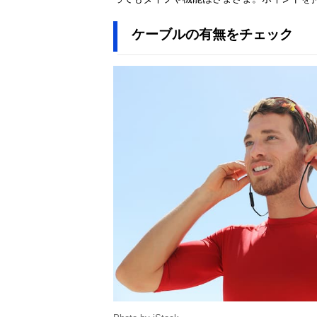
SONY(ソニー)
Amazonで見る
LinkBuds S
ケーブルの有無をチェック
WF-LS900N
Shokz(ショック
Amazonで見る
ス) OpenRun
Pro 2
SONY(ソニー)
Amazonで見る
Float Run WI-
OE610
NTTソノリティ
Amazonで見る
nwm ヌーム
GO
AVIOT