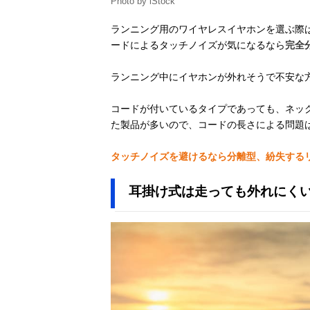
Photo by iStock
Amazonで見る
Openpiece
Playful WB-P1
ランニング用のワイヤレスイヤホンを選ぶ際
ードによるタッチノイズが気になるなら
完全
ランニング中にイヤホンが外れそうで不安な
JVCケンウッド
Amazonで見る
Victor HA-
EC25T
コードが付いているタイプであっても、ネッ
た製品が多いので、コードの長さによる問題
タッチノイズを避けるなら分離型、紛失する
JBL Endurance
Amazonで見る
Peak 3
耳掛け式は走っても外れにく
Beats
Amazonで見る
Powerbeats
Pro 2