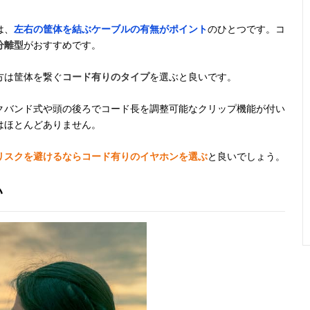
ズレにくい、耳
（骨伝導）
全体を包み込む
は、
左右の筐体を結ぶケーブルの有無がポイント
のひとつです。コ
デザイン
分離型
がおすすめです。
方は筐体を繋ぐ
コード有りのタイプ
を選ぶと良いです。
ソフトな装着
耳掛け型（イン
6mm
SBC
感、外れにくい
ナーイヤー）
イヤーフック採
クバンド式や頭の後ろでコード長を調整可能なクリップ機能が付い
用
はほとんどありません。
リスクを避けるならコード有りのイヤホンを選ぶ
と良いでしょう。
激しい動きでも
耳掛け（インナ
10mm
SBC、AA
外れにくい、独
ーイヤー）
自の耳掛けデザ
い
イン
トレーニングに
耳掛け（インナ
記載未確認
記載未確
便利、心拍数モ
ーイヤー）
ニタリング機能
搭載