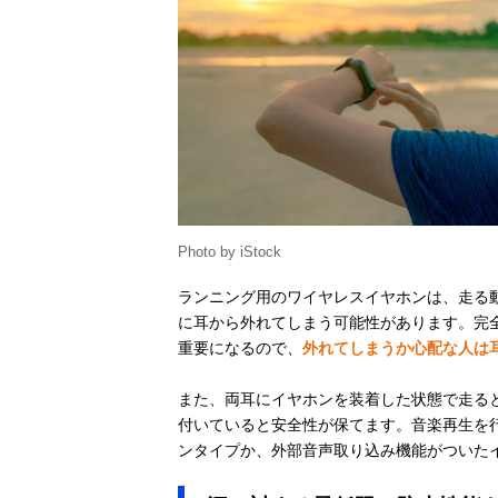
Anker
Amazonで見る
Soundcore
Sport X20
Shokz(ショック
Amazonで見る
ス) OpenFit 2
Photo by iStock
BOSE(ボーズ)
Amazonで見る
Ultra Open
ランニング用のワイヤレスイヤホンは、走る
Earbuds
に耳から外れてしまう可能性があります。完
重要になるので、
外れてしまうか心配な人は
NOTHING(ナッ
また、両耳にイヤホンを装着した状態で走る
Amazonで見る
シング) Nothing
付いていると安全性が保てます。音楽再生を
Ear (open)
ンタイプか、外部音声取り込み機能がついた