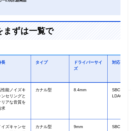
カーの売れ筋商品
をまずは一覧で
特長
タイプ
ドライバーサイ
対応コー
ズ
高性能ノイズキ
カナル型
8.4mm
SBC、AA
ャンセリングと
LDAC、L
クリアな音質を
追求
ノイズキャンセ
カナル型
9mm
SBC、AA