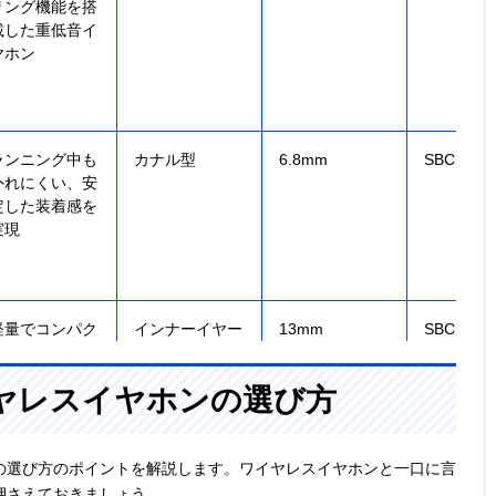
リング機能を搭
載した重低音イ
ヤホン
ランニング中も
カナル型
6.8mm
SBC、AA
外れにくい、安
定した装着感を
実現
軽量でコンパク
インナーイヤー
13mm
SBC、AA
ト、コスパの良
型（開放型）
いエントリーモ
ヤレスイヤホンの選び方
デル
の選び方のポイントを解説します。ワイヤレスイヤホンと一口に言
押さえておきましょう。