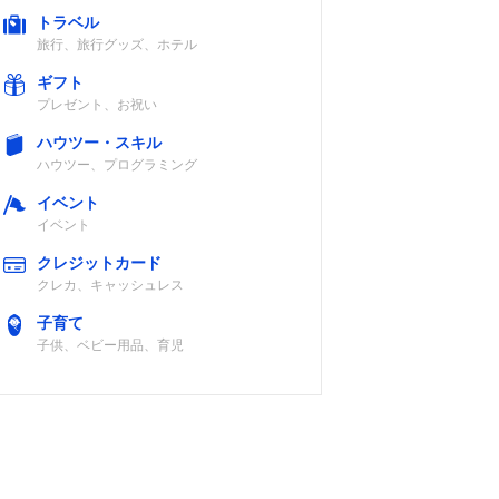
トラベル
旅行、旅行グッズ、ホテル
ギフト
プレゼント、お祝い
IPX5
×
〇
ハウツー・スキル
ハウツー、プログラミング
イベント
イベント
C
IP68
×
〇
クレジットカード
クレカ、キャッシュレス
子育て
子供、ベビー用品、育児
認
IPX4
〇
〇