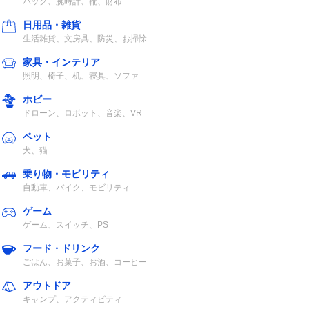
バッグ、腕時計、靴、財布
C、
IPX4
〇
〇
C3
日用品・雑貨
生活雑貨、文房具、防災、お掃除
家具・インテリア
照明、椅子、机、寝具、ソファ
IP55
×
〇
ホビー
ドローン、ロボット、音楽、VR
ペット
C
IPX4
×
〇
犬、猫
乗り物・モビリティ
自動車、バイク、モビリティ
ゲーム
ゲーム、スイッチ、PS
C、
IP55
×
〇
Sの
フード・ドリンク
SD、
ごはん、お菓子、お酒、コーヒー
アウトドア
キャンプ、アクティビティ
C
IP67
×
〇