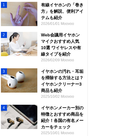
有線イヤホンの「巻き
1
方」を解説、便利アイ
テムも紹介
2026/01/01 Moovoo
Web会議用イヤホン
2
マイクおすすめ人気
10選 ワイヤレスや有
線タイプを紹介
2026/02/09 Moovoo
イヤホンの汚れ・耳垢
3
を掃除する方法とは？
イヤホンクリーナー3
商品も紹介
2025/10/02 Moovoo
イヤホンメーカー別の
4
特徴とおすすめ商品を
紹介！各国の有名メー
カーをチェック
2025/10/01 Moovoo