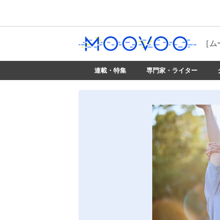
［ム
連載・特集
専門家・ライター