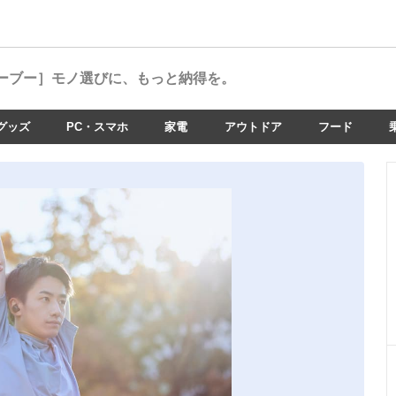
ーブー］
モノ選びに、もっと納得を。
グッズ
PC・スマホ
家電
アウトドア
フード