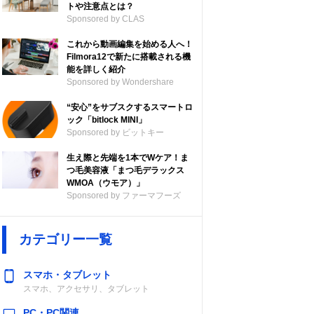
トや注意点とは？
Sponsored by CLAS
これから動画編集を始める人へ！
Filmora12で新たに搭載される機
能を詳しく紹介
Sponsored by Wondershare
“安心”をサブスクするスマートロ
ック「bitlock MINI」
Sponsored by ビットキー
デック
防水・防じん性
アクティブノイ
マイク
生え際と先端を1本でWケア！ま
能
ズキャンセリン
つ毛美容液「まつ毛デラックス
グ
WMOA（ウモア）」
Sponsored by ファーマフーズ
C、
IPX4
〇
〇
C3
カテゴリー一覧
スマホ・タブレット
スマホ、アクセサリ、タブレット
C
IP55（イヤホン
〇
〇
PC・PC関連