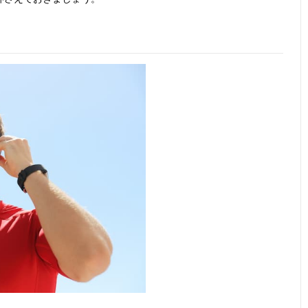
タップするだけ
カナル型
5mm
SBC、AA
で簡単操作、タ
LDAC、L
ッチセンサー搭
載
骨伝導と空気伝
ネックバンド型
記載未確認
SBC
導のデュアルド
（骨伝導）
ライバー採用
耳の前にスピー
ネックバンド型
16mm
SBC、AA
カーが浮く、オ
（オープンエア
フイヤーデザイ
ー）
ン
オープンイヤー
ネックバンド型
12mm
SBC、AA
ながら音もれを
（オープンエア
LC3（BI
抑える独自技術
ー）
み）、CV
を搭載
mSBC
ランニング中も
ネックバンド型
記載未確認
SBC、AA