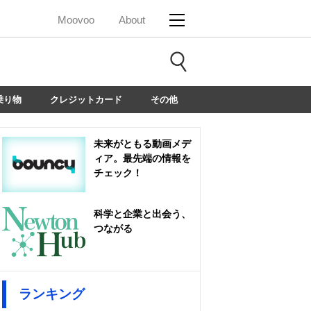
Moovoo
About
乗り物
クレジットカード
その他
未来がともる動画メデ
ィア。最先端の情報を
チェック！
科学と企業と出会う、
つながる
ランキング