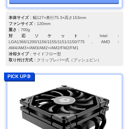
本体サイズ
：幅127×奥行75.3×高さ153mm
ファンサイズ
：120mm
重さ
：700g
対応ソケット
：Intel：
LGA1366/1200/1156/1155/1151/1150/775、AMD：
AM4/AM3+/AM3/AM2+/AM2/FM2/FM1
冷却タイプ
：サイドフロー型
取り付け方式
：クリップレバー式（プッシュピン）
PICK UP③