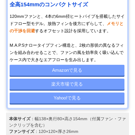
全⾼154mmのコンパクトサイズ
120mmファンと、4本の6mm径ヒートパイプを搭載したサイ
ドフロー型モデル。放熱フィンを後方にずらして、
メモリと
の干渉を回避
するオフセット設計を採用しています。
M.A.P.Sナロータイプフィン構造と、2枚の形状の異なるフィ
ンを組み合わせることで、ファンの風を効率良く吸い込んで
ケース内で大きなエアフローを生み出します。
Amazonで見る
楽天市場で見る
Yahoo!で見る
本体サイズ
：幅138×奥行80×高さ154mm（付属ファン・ファ
ンクリップを含む）
ファンサイズ
：120×120×厚さ26mm