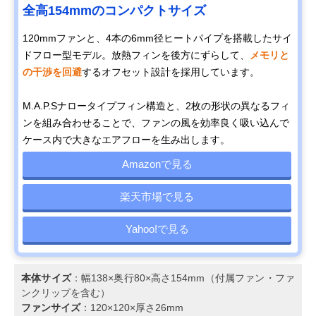
全⾼154mmのコンパクトサイズ
120mmファンと、4本の6mm径ヒートパイプを搭載したサイ
ドフロー型モデル。放熱フィンを後方にずらして、
メモリと
の干渉を回避
するオフセット設計を採用しています。
M.A.P.Sナロータイプフィン構造と、2枚の形状の異なるフィ
ンを組み合わせることで、ファンの風を効率良く吸い込んで
ケース内で大きなエアフローを生み出します。
Amazonで見る
楽天市場で見る
Yahoo!で見る
本体サイズ
：幅138×奥行80×高さ154mm（付属ファン・ファ
ンクリップを含む）
ファンサイズ
：120×120×厚さ26mm