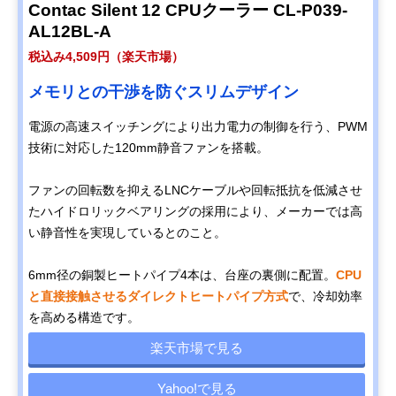
Contac Silent 12 CPUクーラー CL-P039-
AL12BL-A
税込み4,509円（楽天市場）
メモリとの干渉を防ぐスリムデザイン
電源の高速スイッチングにより出力電力の制御を行う、PWM
技術に対応した120mm静音ファンを搭載。
ファンの回転数を抑えるLNCケーブルや回転抵抗を低減させ
たハイドロリックベアリングの採用により、メーカーでは高
い静音性を実現しているとのこと。
6mm径の銅製ヒートパイプ4本は、台座の裏側に配置。
CPU
と直接接触させるダイレクトヒートパイプ方式
で、冷却効率
を高める構造です。
楽天市場で見る
Yahoo!で見る