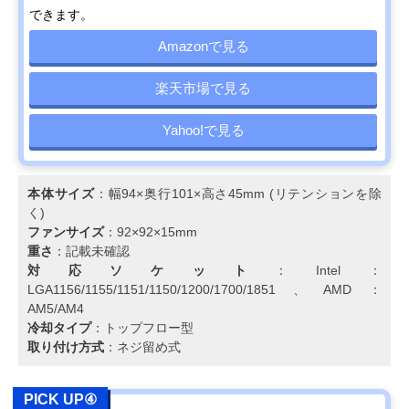
できます。
Amazonで見る
楽天市場で見る
Yahoo!で見る
本体サイズ
：幅94×奥行101×高さ45mm (リテンションを除
く)
ファンサイズ
：92×92×15mm
重さ
：記載未確認
対応ソケット
：Intel：
LGA1156/1155/1151/1150/1200/1700/1851、AMD：
AM5/AM4
冷却タイプ
：トップフロー型
取り付け方式
：ネジ留め式
PICK UP④