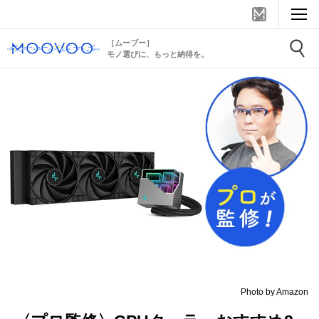
［ムーブー］
モノ選びに、もっと納得を。
Photo by Amazon