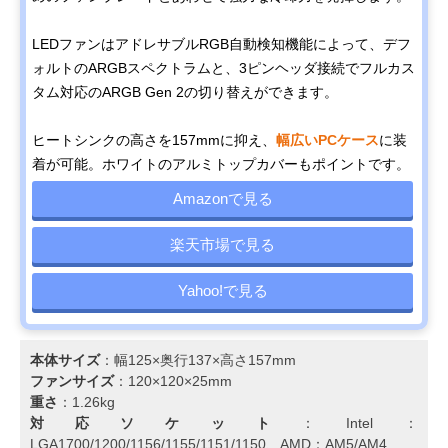
LEDファンはアドレサブルRGB自動検知機能によって、デフ
ォルトのARGBスペクトラムと、3ピンヘッダ接続でフルカス
タム対応のARGB Gen 2の切り替えができます。
ヒートシンクの高さを157mmに抑え、
幅広いPCケース
に装
着が可能。ホワイトのアルミトップカバーもポイントです。
Amazonで見る
楽天市場で見る
Yahoo!で見る
本体サイズ
：幅125×奥行137×高さ157mm
ファンサイズ
：120×120×25mm
重さ
：1.26kg
対応ソケット
：Intel：
LGA1700/1200/1156/1155/1151/1150、AMD：AM5/AM4