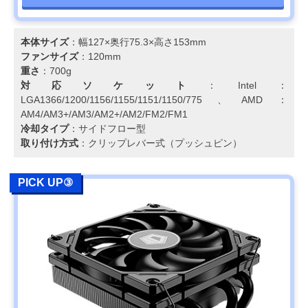
本体サイズ
：幅127×奥行75.3×高さ153mm
ファンサイズ
：120mm
重さ
：700g
対応ソケット
：Intel：
LGA1366/1200/1156/1155/1151/1150/775、AMD：
AM4/AM3+/AM3/AM2+/AM2/FM2/FM1
冷却タイプ
：サイドフロー型
取り付け方式
：クリップレバー式（プッシュピン）
PICK UP③