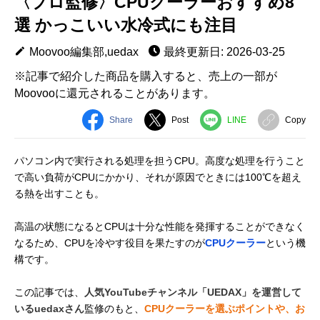
〈プロ監修〉CPUクーラーおすすめ8
選 かっこいい水冷式にも注目
Moovoo編集部,uedax
最終更新日: 2026-03-25
※記事で紹介した商品を購入すると、売上の一部が
Moovooに還元されることがあります。
Share
Post
LINE
Copy
パソコン内で実行される処理を担うCPU。高度な処理を行うこと
で高い負荷がCPUにかかり、それが原因でときには100℃を超え
る熱を出すことも。
高温の状態になるとCPUは十分な性能を発揮することができなく
なるため、CPUを冷やす役目を果たすのが
CPUクーラー
という機
構です。
この記事では、
人気YouTubeチャンネル「UEDAX」を運営して
いるuedaxさん
監修のもと、
CPUクーラーを選ぶポイントや、お