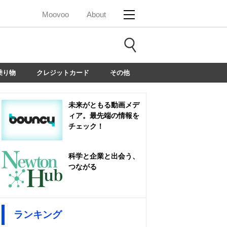
Moovoo
About
乗り物
クレジットカード
その他
未来がともる動画メデ
ィア。最先端の情報を
チェック！
科学と企業と出会う、
つながる
ランキング