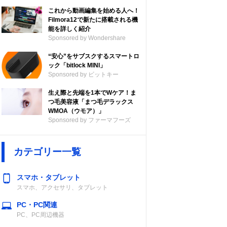
これから動画編集を始める人へ！
Filmora12で新たに搭載される機
能を詳しく紹介
Sponsored by Wondershare
“安心”をサブスクするスマートロ
ック「bitlock MINI」
Sponsored by ビットキー
生え際と先端を1本でWケア！ま
つ毛美容液「まつ毛デラックス
WMOA（ウモア）」
Sponsored by ファーマフーズ
カテゴリー一覧
スマホ・タブレット
スマホ、アクセサリ、タブレット
PC・PC関連
PC、PC周辺機器