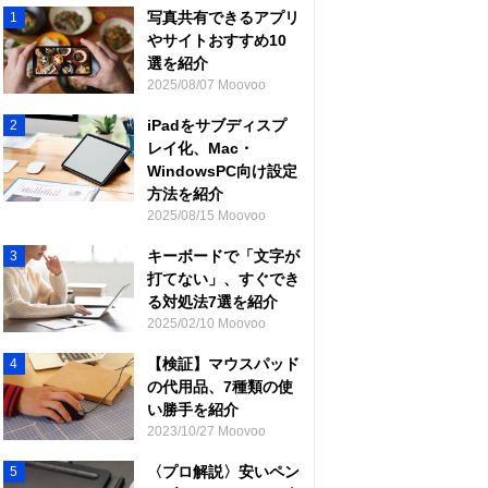
写真共有できるアプリ
1
やサイトおすすめ10
選を紹介
2025/08/07 Moovoo
iPadをサブディスプ
2
レイ化、Mac・
WindowsPC向け設定
方法を紹介
2025/08/15 Moovoo
キーボードで「文字が
3
打てない」、すぐでき
る対処法7選を紹介
2025/02/10 Moovoo
【検証】マウスパッド
4
の代用品、7種類の使
い勝手を紹介
2023/10/27 Moovoo
〈プロ解説〉安いペン
5