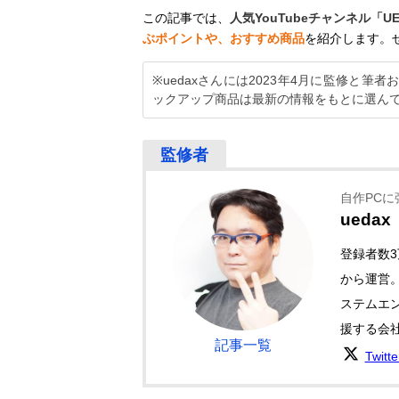
この記事では、
人気YouTubeチャンネル「U
ぶポイントや、おすすめ商品
を紹介します。
※uedaxさんには2023年4月に監修と
ックアップ商品は最新の情報をもとに選ん
自作PCに強
uedax
登録者数3
から運営
ステムエ
援する会
記事一覧
Twitt