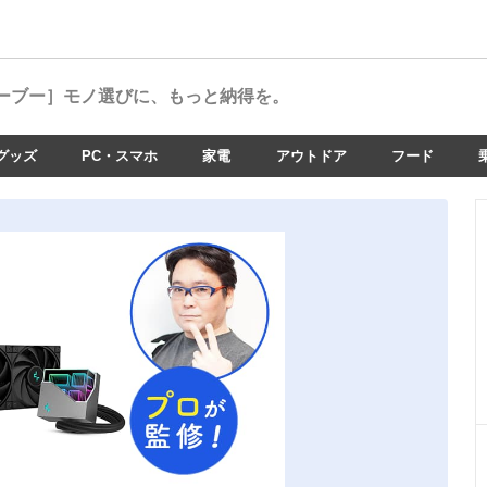
ーブー］
モノ選びに、もっと納得を。
グッズ
PC・スマホ
家電
アウトドア
フード