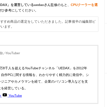
EDAX」を運営しているuedaxさん
監修のもと、
CPUクーラーを選
ぜひ参考にしてください。
筆者おすすめ商品の選定をしていただきました。記事後半の編集部ピ
でいます。
いYouTuber
万8千人を超えるYouTubeチャンネル「UEDAX」を2012年
。自作PCに関する情報を、わかりやすく精力的に発信中。シ
ンジニアやカメラマンを経て、企業のパソコン導入などを支
社を経営している。
er
YouTube