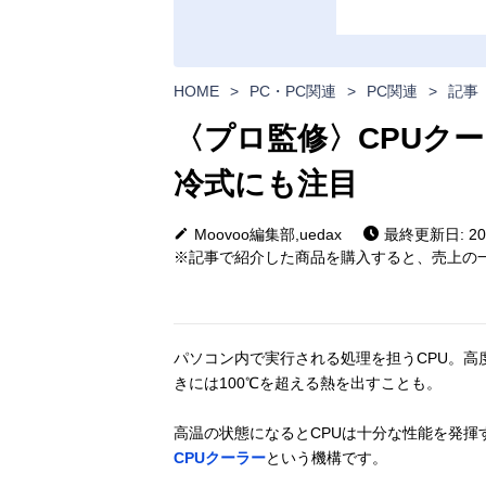
HOME
>
PC・PC関連
>
PC関連
>
記事
〈プロ監修〉CPUク
冷式にも注目
Moovoo編集部,uedax
最終更新日: 202
※記事で紹介した商品を購入すると、売上の一
パソコン内で実行される処理を担うCPU。高
きには100℃を超える熱を出すことも。
高温の状態になるとCPUは十分な性能を発揮
CPUクーラー
という機構です。