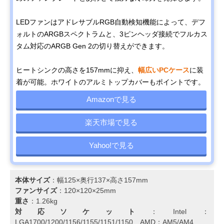
LEDファンはアドレサブルRGB自動検知機能によって、デフ
ォルトのARGBスペクトラムと、3ピンヘッダ接続でフルカス
タム対応のARGB Gen 2の切り替えができます。
ヒートシンクの高さを157mmに抑え、
幅広いPCケース
に装
着が可能。ホワイトのアルミトップカバーもポイントです。
Amazonで見る
楽天市場で見る
Yahoo!で見る
本体サイズ
：幅125×奥行137×高さ157mm
ファンサイズ
：120×120×25mm
重さ
：1.26kg
対応ソケット
：Intel：
LGA1700/1200/1156/1155/1151/1150、AMD：AM5/AM4