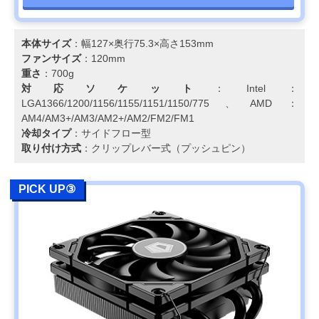
本体サイズ
：幅127×奥行75.3×高さ153mm
ファンサイズ
：120mm
重さ
：700g
対応ソケット
：Intel：
LGA1366/1200/1156/1155/1151/1150/775、AMD：
AM4/AM3+/AM3/AM2+/AM2/FM2/FM1
冷却タイプ
：サイドフロー型
取り付け方式
：クリップレバー式（プッシュピン）
PICK UP③