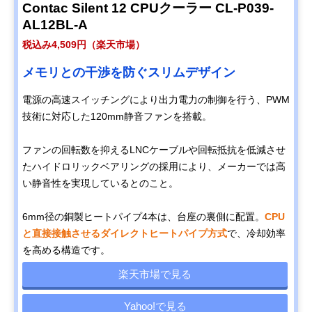
Contac Silent 12 CPUクーラー CL-P039-
AL12BL-A
税込み4,509円（楽天市場）
メモリとの干渉を防ぐスリムデザイン
電源の高速スイッチングにより出力電力の制御を行う、PWM
技術に対応した120mm静音ファンを搭載。
ファンの回転数を抑えるLNCケーブルや回転抵抗を低減させ
たハイドロリックベアリングの採用により、メーカーでは高
い静音性を実現しているとのこと。
6mm径の銅製ヒートパイプ4本は、台座の裏側に配置。
CPU
と直接接触させるダイレクトヒートパイプ方式
で、冷却効率
を高める構造です。
楽天市場で見る
Yahoo!で見る