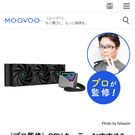
［ムーブー］
モノ選びに、もっと納得を。
Photo by Amazon