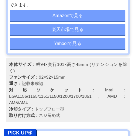
できます。
Amazonで見る
楽天市場で見る
Yahoo!で見る
本体サイズ
：幅94×奥行101×高さ45mm (リテンションを除
く)
ファンサイズ
：92×92×15mm
重さ
：記載未確認
対応ソケット
：Intel：
LGA1156/1155/1151/1150/1200/1700/1851、AMD：
AM5/AM4
冷却タイプ
：トップフロー型
取り付け方式
：ネジ留め式
PICK UP④