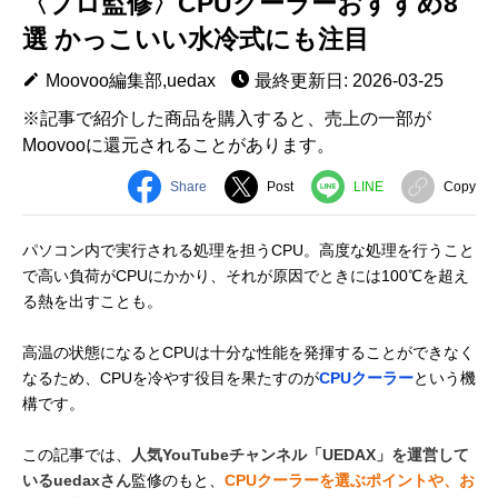
〈プロ監修〉CPUクーラーおすすめ8
選 かっこいい水冷式にも注目
Moovoo編集部,uedax
最終更新日: 2026-03-25
※記事で紹介した商品を購入すると、売上の一部が
Moovooに還元されることがあります。
Share
Post
LINE
Copy
パソコン内で実行される処理を担うCPU。高度な処理を行うこと
で高い負荷がCPUにかかり、それが原因でときには100℃を超え
る熱を出すことも。
高温の状態になるとCPUは十分な性能を発揮することができなく
なるため、CPUを冷やす役目を果たすのが
CPUクーラー
という機
構です。
この記事では、
人気YouTubeチャンネル「UEDAX」を運営して
いるuedaxさん
監修のもと、
CPUクーラーを選ぶポイントや、お