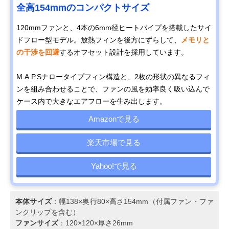
全⾼154mmのコンパクトサイズ
120mmファンと、4本の6mm径ヒートパイプを搭載したサイ
ドフロー型モデル。放熱フィンを後方にずらして、
メモリと
の干渉を回避
するオフセット設計を採用しています。
M.A.P.Sナロータイプフィン構造と、2枚の形状の異なるフィ
ンを組み合わせることで、ファンの風を効率良く吸い込んで
ケース内で大きなエアフローを生み出します。
Amazonで見る
楽天市場で見る
Yahoo!で見る
本体サイズ
：幅138×奥行80×高さ154mm（付属ファン・ファ
ンクリップを含む）
ファンサイズ
：120×120×厚さ26mm