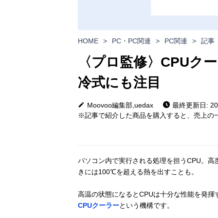
HOME
>
PC・PC関連
>
PC関連
>
記事
〈プロ監修〉CPUク
冷式にも注目
Moovoo編集部,uedax
最終更新日: 202
※記事で紹介した商品を購入すると、売上の一
パソコン内で実行される処理を担うCPU。高
きには100℃を超える熱を出すことも。
高温の状態になるとCPUは十分な性能を発揮
CPUクーラー
という機構です。