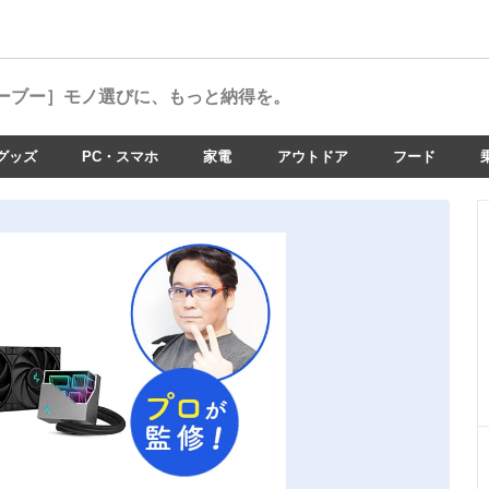
ーブー］
モノ選びに、もっと納得を。
グッズ
PC・スマホ
家電
アウトドア
フード