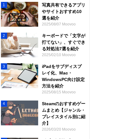
写真共有できるアプリ
1
やサイトおすすめ10
選を紹介
2025/08/07 Moovoo
キーボードで「文字が
2
打てない」、すぐでき
る対処法7選を紹介
2025/02/10 Moovoo
iPadをサブディスプ
3
レイ化、Mac・
WindowsPC向け設定
方法を紹介
2025/08/15 Moovoo
Steamのおすすめゲー
4
ムまとめ【ジャンル・
プレイスタイル別に紹
介】
2026/03/20 Moovoo