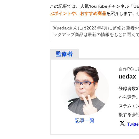
この記事では、
人気YouTubeチャンネル「U
ぶポイントや、おすすめ商品
を紹介します。
※uedaxさんには2023年4月に監修と
ックアップ商品は最新の情報をもとに選ん
自作PCに強
uedax
登録者数3
から運営
ステムエ
援する会
記事一覧
Twitt