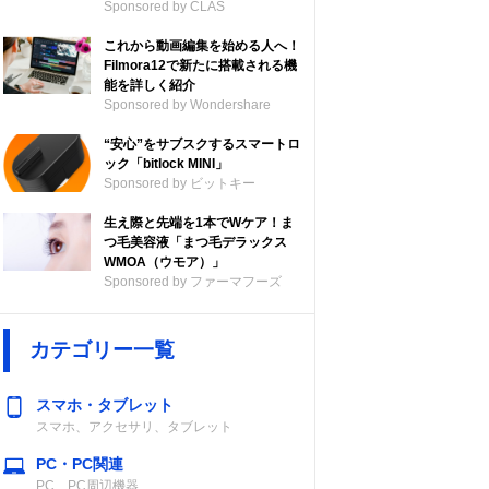
Sponsored by CLAS
これから動画編集を始める人へ！
Filmora12で新たに搭載される機
能を詳しく紹介
Sponsored by Wondershare
“安心”をサブスクするスマートロ
ック「bitlock MINI」
Sponsored by ビットキー
生え際と先端を1本でWケア！ま
つ毛美容液「まつ毛デラックス
WMOA（ウモア）」
Sponsored by ファーマフーズ
カテゴリー一覧
スマホ・タブレット
スマホ、アクセサリ、タブレット
PC・PC関連
PC、PC周辺機器