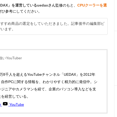
EDAX」を運営しているuedaxさん
監修のもと、
CPUクーラーを選
ぜひ参考にしてください。
筆者おすすめ商品の選定をしていただきました。記事後半の編集部ピ
でいます。
いYouTuber
万8千人を超えるYouTubeチャンネル「UEDAX」を2012年
。自作PCに関する情報を、わかりやすく精力的に発信中。シ
ンジニアやカメラマンを経て、企業のパソコン導入などを支
社を経営している。
er
YouTube