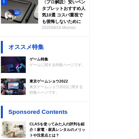
〈プロ解説〉安いペン
5
タブレットおすすめ人
気10選 コスパ重視で
も後悔しないために
2025/08/18 Moovoo
オススメ特集
ゲーム特集
ゲームに関する特集ページです。
東京ゲームショウ2022
東京ゲームショウ2022に関する
特集ページです。
Sponsored Contents
CLASを使ってみた人の評判を紹
介！家電・家具レンタルのメリッ
トや注意点とは？