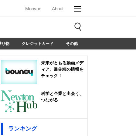
Moovoo
About
乗り物
クレジットカード
その他
未来がともる動画メデ
ィア。最先端の情報を
チェック！
科学と企業と出会う、
つながる
ランキング