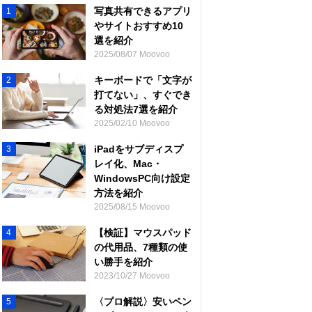
写真共有できるアプリ
1
やサイトおすすめ10
選を紹介
2025/08/07 Moovoo
キーボードで「文字が
2
打てない」、すぐでき
る対処法7選を紹介
2025/02/10 Moovoo
iPadをサブディスプ
3
レイ化、Mac・
WindowsPC向け設定
方法を紹介
2025/08/15 Moovoo
【検証】マウスパッド
4
の代用品、7種類の使
い勝手を紹介
2023/10/27 Moovoo
〈プロ解説〉安いペン
5