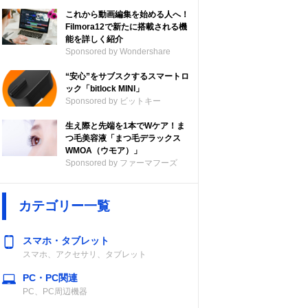
これから動画編集を始める人へ！
Filmora12で新たに搭載される機
能を詳しく紹介
Sponsored by Wondershare
“安心”をサブスクするスマートロ
ック「bitlock MINI」
Sponsored by ビットキー
生え際と先端を1本でWケア！ま
つ毛美容液「まつ毛デラックス
WMOA（ウモア）」
Sponsored by ファーマフーズ
カテゴリー一覧
スマホ・タブレット
スマホ、アクセサリ、タブレット
PC・PC関連
PC、PC周辺機器