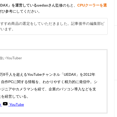
EDAX」を運営しているuedaxさん
監修のもと、
CPUクーラーを選
ぜひ参考にしてください。
筆者おすすめ商品の選定をしていただきました。記事後半の編集部ピ
でいます。
いYouTuber
万8千人を超えるYouTubeチャンネル「UEDAX」を2012年
。自作PCに関する情報を、わかりやすく精力的に発信中。シ
ンジニアやカメラマンを経て、企業のパソコン導入などを支
社を経営している。
er
YouTube