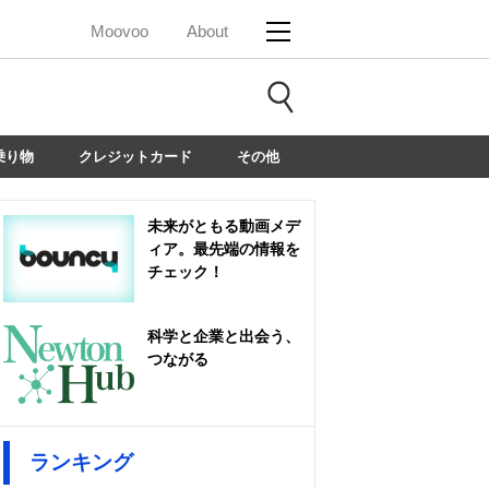
Moovoo
About
乗り物
クレジットカード
その他
未来がともる動画メデ
ィア。最先端の情報を
チェック！
科学と企業と出会う、
つながる
ランキング