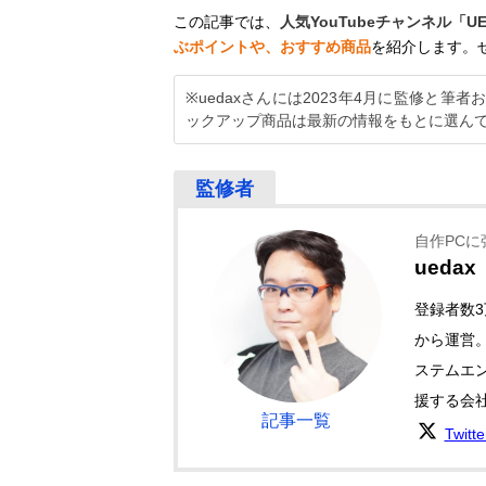
この記事では、
人気YouTubeチャンネル「U
ぶポイントや、おすすめ商品
を紹介します。
※uedaxさんには2023年4月に監修と
ックアップ商品は最新の情報をもとに選ん
自作PCに強
uedax
登録者数3
から運営
ステムエ
援する会
記事一覧
Twitt