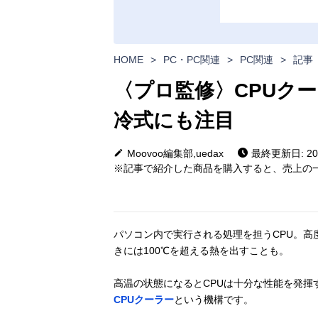
HOME
>
PC・PC関連
>
PC関連
>
記事
〈プロ監修〉CPUク
冷式にも注目
Moovoo編集部,uedax
最終更新日: 202
※記事で紹介した商品を購入すると、売上の一
パソコン内で実行される処理を担うCPU。高
きには100℃を超える熱を出すことも。
高温の状態になるとCPUは十分な性能を発揮
CPUクーラー
という機構です。