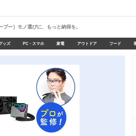
ーブー］
モノ選びに、もっと納得を。
グッズ
PC・スマホ
家電
アウトドア
フード