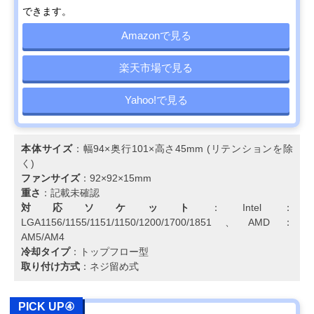
できます。
Amazonで見る
楽天市場で見る
Yahoo!で見る
本体サイズ
：幅94×奥行101×高さ45mm (リテンションを除
く)
ファンサイズ
：92×92×15mm
重さ
：記載未確認
対応ソケット
：Intel：
LGA1156/1155/1151/1150/1200/1700/1851、AMD：
AM5/AM4
冷却タイプ
：トップフロー型
取り付け方式
：ネジ留め式
PICK UP④