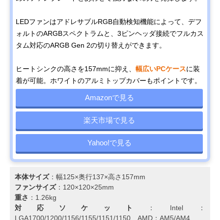
LEDファンはアドレサブルRGB自動検知機能によって、デフ
ォルトのARGBスペクトラムと、3ピンヘッダ接続でフルカス
タム対応のARGB Gen 2の切り替えができます。
ヒートシンクの高さを157mmに抑え、
幅広いPCケース
に装
着が可能。ホワイトのアルミトップカバーもポイントです。
Amazonで見る
楽天市場で見る
Yahoo!で見る
本体サイズ
：幅125×奥行137×高さ157mm
ファンサイズ
：120×120×25mm
重さ
：1.26kg
対応ソケット
：Intel：
LGA1700/1200/1156/1155/1151/1150、AMD：AM5/AM4