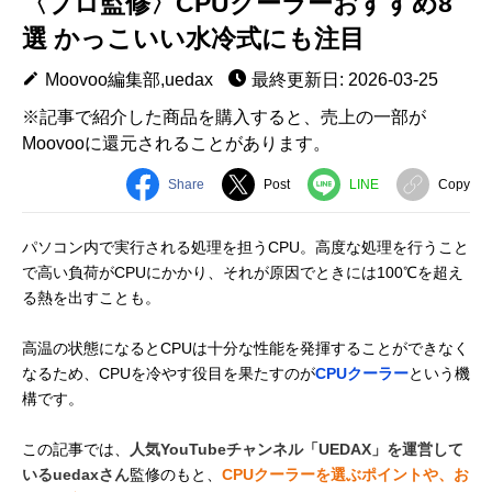
〈プロ監修〉CPUクーラーおすすめ8
選 かっこいい水冷式にも注目
Moovoo編集部,uedax
最終更新日: 2026-03-25
※記事で紹介した商品を購入すると、売上の一部が
Moovooに還元されることがあります。
Share
Post
LINE
Copy
パソコン内で実行される処理を担うCPU。高度な処理を行うこと
で高い負荷がCPUにかかり、それが原因でときには100℃を超え
る熱を出すことも。
高温の状態になるとCPUは十分な性能を発揮することができなく
なるため、CPUを冷やす役目を果たすのが
CPUクーラー
という機
構です。
この記事では、
人気YouTubeチャンネル「UEDAX」を運営して
いるuedaxさん
監修のもと、
CPUクーラーを選ぶポイントや、お