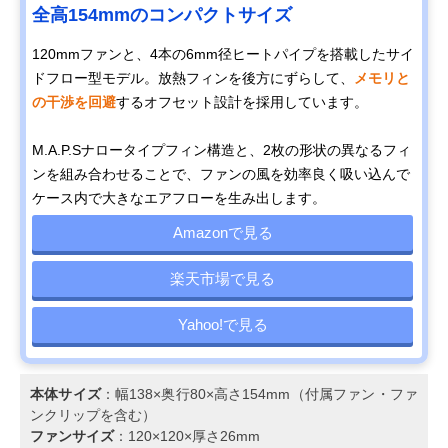
全⾼154mmのコンパクトサイズ
120mmファンと、4本の6mm径ヒートパイプを搭載したサイ
ドフロー型モデル。放熱フィンを後方にずらして、
メモリと
の干渉を回避
するオフセット設計を採用しています。
M.A.P.Sナロータイプフィン構造と、2枚の形状の異なるフィ
ンを組み合わせることで、ファンの風を効率良く吸い込んで
ケース内で大きなエアフローを生み出します。
Amazonで見る
楽天市場で見る
Yahoo!で見る
本体サイズ
：幅138×奥行80×高さ154mm（付属ファン・ファ
ンクリップを含む）
ファンサイズ
：120×120×厚さ26mm