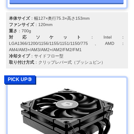
本体サイズ
：幅127×奥行75.3×高さ153mm
ファンサイズ
：120mm
重さ
：700g
対応ソケット
：Intel：
LGA1366/1200/1156/1155/1151/1150/775、AMD：
AM4/AM3+/AM3/AM2+/AM2/FM2/FM1
冷却タイプ
：サイドフロー型
取り付け方式
：クリップレバー式（プッシュピン）
PICK UP③