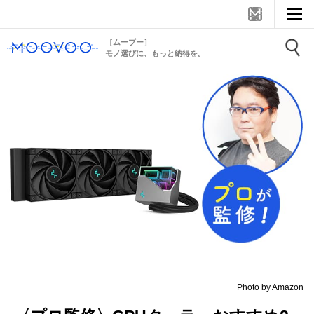
［ムーブー］
モノ選びに、もっと納得を。
Photo by Amazon