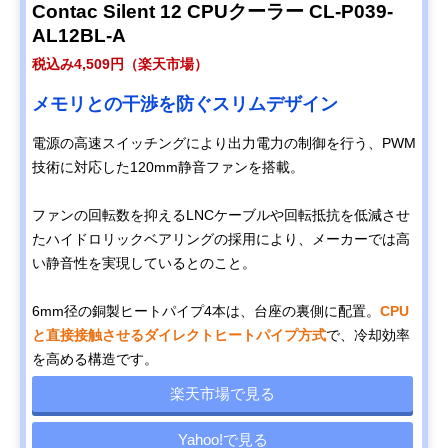
Contac Silent 12 CPUクーラー CL-P039-
AL12BL-A
税込み4,509円（楽天市場）
メモリとの干渉を防ぐスリムデザイン
電源の高速スイッチングにより出力電力の制御を行う、PWM
技術に対応した120mm静音ファンを搭載。
ファンの回転数を抑えるLNCケーブルや回転抵抗を低減させ
たハイドロリックベアリングの採用により、メーカーでは高
い静音性を実現しているとのこと。
6mm径の銅製ヒートパイプ4本は、台座の裏側に配置。
CPU
と直接接触させるダイレクトヒートパイプ方式
で、冷却効率
を高める構造です。
楽天市場で見る
Yahoo!で見る