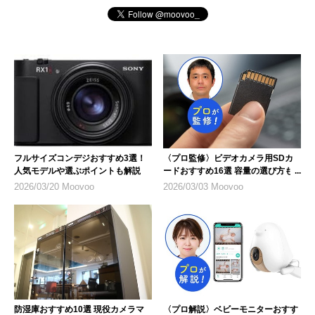
フルサイズコンデジおすすめ3選！
〈プロ監修〉ビデオカメラ用SDカ
人気モデルや選ぶポイントも解説
ードおすすめ16選 容量の選び方も
解説
2026/03/20 Moovoo
2026/03/03 Moovoo
防湿庫おすすめ10選 現役カメラマ
〈プロ解説〉ベビーモニターおすす