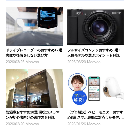
ドライブレコーダーのおすすめ12選
フルサイズコンデジおすすめ3選！
失敗や後悔をしない選び方
人気モデルや選ぶポイントも解説
2026/03/25 Moovoo
2026/03/20 Moovoo
防湿庫おすすめ10選 現役カメラマ
〈プロ解説〉ベビーモニターおすす
ンが初心者向けの選び方を解説
め8選 スマホ連動に対応したモデル
にも注目
2026/02/20 Moovoo
2026/01/26 Moovoo