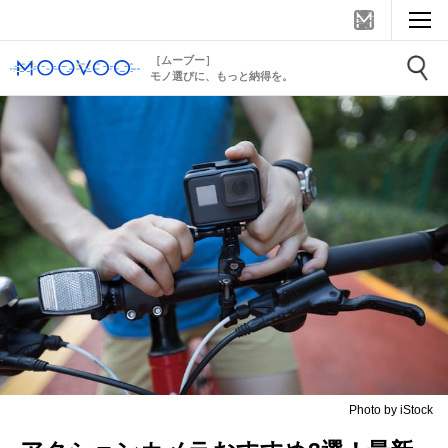
［ムーブー］
モノ選びに、もっと納得を。
Photo by iStock