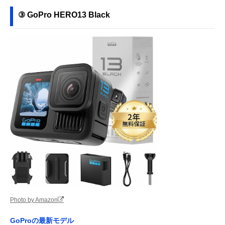
③ GoPro HERO13 Black
Photo by Amazon
GoProの最新モデル