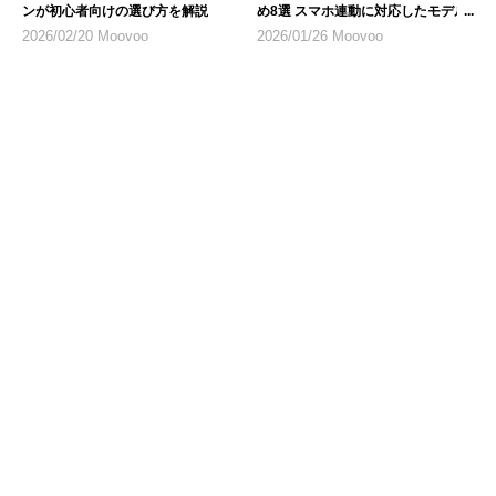
ンが初心者向けの選び方を解説
め8選 スマホ連動に対応したモデル
にも注目
2026/02/20 Moovoo
2026/01/26 Moovoo