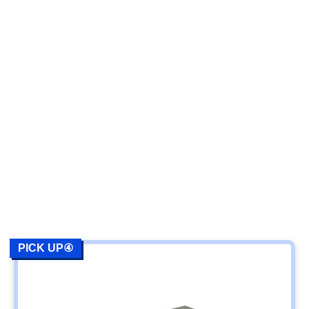
PICK UP④