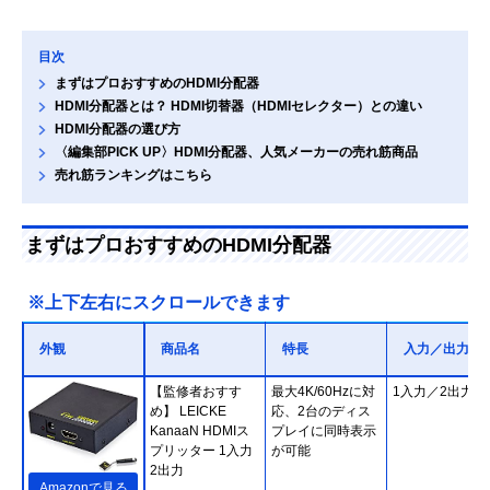
目次
まずはプロおすすめのHDMI分配器
HDMI分配器とは？ HDMI切替器（HDMIセレクター）との違い
HDMI分配器の選び方
〈編集部PICK UP〉HDMI分配器、人気メーカーの売れ筋商品
売れ筋ランキングはこちら
まずはプロおすすめのHDMI分配器
※上下左右にスクロールできます
外観
商品名
特長
入力／出力
【監修者おすす
最大4K/60Hzに対
1入力／2出力
め】 LEICKE
応、2台のディス
KanaaN HDMIス
プレイに同時表示
プリッター 1入力
が可能
2出力
Amazonで見る