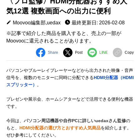
〈プロ監修〉HDMI分配器おすすめ人
気12選 複数画面への出力に便利
Moovoo編集部,uedax
最終更新日: 2026-02-08
※記事で紹介した商品を購入すると、売上の一部が
Moovooに還元されることがあります。
Share
Post
LINE
Copy
パソコンやブルーレイプレーヤーなどから出力された映像・音声
信号を、複数のモニターに同時に分配できる
HDMI分配器（HDMI
スプリッター）
。
プレゼンや展示会、ホームシアターなどで活用できる便利な機器
です。
今回は、
パソコン周辺機器や自作PCに詳しいuedaxさん監修
の
もと、
HDMI分配器の選び方とおすすめ人気商品
を紹介します。
ぜひ参考にしてください。