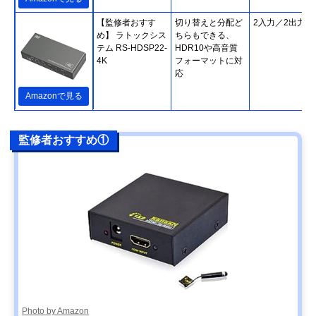
【監修者おすす
切り替えと分配ど
2入力／2出力
め】 ラトックシス
ちらもできる、
テム RS-HDSP22-
HDR10や高音質
4K
フォーマットに対
応
Amazonで見る
監修者おすすめ①
Photo by Amazon