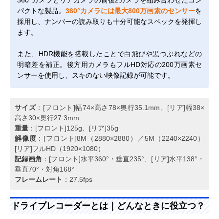
パクトな製品。
360°カメラには最大800万画素のセンサー
を
採用し、ナンバーの読み取りも十分可能なスペックを発揮し
ます。
また、HDR機能を搭載したことで白飛びや黒つぶれなどの
明暗差を補正。後方用カメラもフルHD対応の200万画素セ
ンサーを使用し、スキのない映像記録が可能です。
サイズ
：[フロント]幅74×高さ78×奥行35.1mm、[リア]幅38×
高さ30×奥行27.3mm
重量
：[フロント]125g、[リア]35g
解像度
：[フロント]8M（2880×2880）／5M（2240×2240）
[リア]フルHD（1920×1080）
記録画角
：[フロント]水平360°・垂直235°、[リア]水平138°・
垂直70°・対角168°
フレームレート
：27.5fps
ドライブレコーダーとは｜どんなときに役立つ？