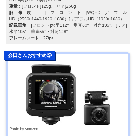
重量
：[フロント]125g、[リア]250g
解像度
：[フロント]WQHD／フル
HD（2560×1440/1920×1080）[リア]フルHD（1920×1080）
記録画角
：[フロント]水平112°・垂直60°・対角135°、[リア]
水平105°・垂直55°・対角128°
フレームレート
：27fps
会田さんおすすめ③
Photo by Amazon