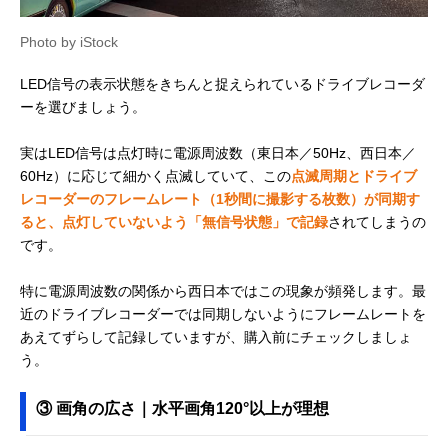
Photo by iStock
LED信号の表示状態をきちんと捉えられているドライブレコーダ
ーを選びましょう。
実はLED信号は点灯時に電源周波数（東日本／50Hz、西日本／
60Hz）に応じて細かく点滅していて、この
点滅周期とドライブ
レコーダーのフレームレート（1秒間に撮影する枚数）が同期す
ると、点灯していないよう「無信号状態」で記録
されてしまうの
です。
特に電源周波数の関係から西日本ではこの現象が頻発します。最
近のドライブレコーダーでは同期しないようにフレームレートを
あえてずらして記録していますが、購入前にチェックしましょ
う。
③ 画角の広さ｜水平画角120°以上が理想