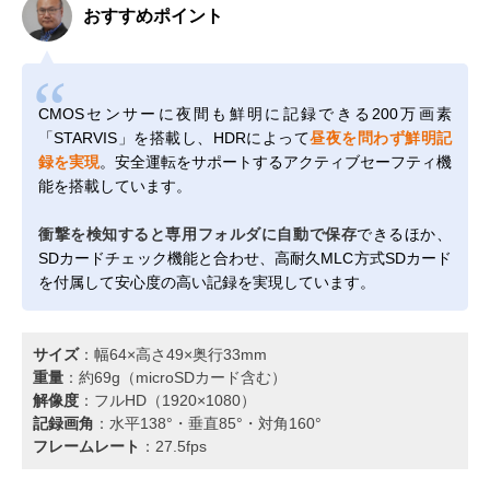
おすすめポイント
CMOSセンサーに夜間も鮮明に記録できる200万画素
「STARVIS」を搭載し、HDRによって
昼夜を問わず鮮明記
録を実現
。安全運転をサポートするアクティブセーフティ機
能を搭載しています。
衝撃を検知すると専用フォルダに自動で保存
できるほか、
SDカードチェック機能と合わせ、高耐久MLC方式SDカード
を付属して安心度の高い記録を実現しています。
サイズ
：幅64×高さ49×奥行33mm
重量
：約69g（microSDカード含む）
解像度
：フルHD（1920×1080）
記録画角
：水平138°・垂直85°・対角160°
フレームレート
：27.5fps