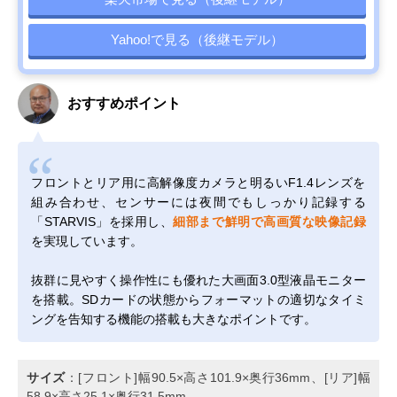
Yahoo!で見る（後継モデル）
おすすめポイント
フロントとリア用に高解像度カメラと明るいF1.4レンズを
組み合わせ、センサーには夜間でもしっかり記録する
「STARVIS」を採用し、
細部まで鮮明で高画質な映像記録
を実現しています。
抜群に見やすく操作性にも優れた大画面3.0型液晶モニター
を搭載。SDカードの状態からフォーマットの適切なタイミ
ングを告知する機能の搭載も大きなポイントです。
サイズ
：[フロント]幅90.5×高さ101.9×奥行36mm、[リア]幅
58.9×高さ25.1×奥行31.5mm