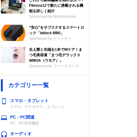
これから動画編集を始める人へ！
Filmora12で新たに搭載される機
能を詳しく紹介
Sponsored by Wondershare
“安心”をサブスクするスマートロ
ック「bitlock MINI」
Sponsored by ビットキー
生え際と先端を1本でWケア！ま
つ毛美容液「まつ毛デラックス
WMOA（ウモア）」
Sponsored by ファーマフーズ
カテゴリー一覧
構造（ハウジン
再生周波数帯域
グ）
スマホ・タブレット
スマホ、アクセサリ、タブレット
ステレオ
密閉型
15～20,000Hz
グ、
PC・PC関連
ミニ金メ
PC、PC周辺機器
レオ2
オーディオ