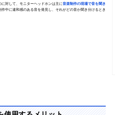
サウンドを再生
のに対して、モニターヘッドホンは主に
音楽制作の現場で音を聞き
制作中に違和感のある音を発見し、それがどの音か聞き分けるとき
高解像度・高分
45mm（CCAW
350g（ケーブ
6.3mm
解能で原音を再
ボイスコイル）
ル、プラグ含ま
標準プラ
現
ず）
3.5mm
ミニプラ
楽器練習に最
38mm
133g（ケーブ
3.5mm
適！低価格なの
ル含む）
ミニプラ
に本格的な高音
6.3mm
質
レオプラ
届けたい音を再
記載未確認
265g（ケーブ
3.5mm
現！ハイレゾ対
ル含まず）
ミニプラ
応モニタードラ
6.3mm
イバーユニット
標準プラ
搭載
属の変換
ターを使
を使用するメリット