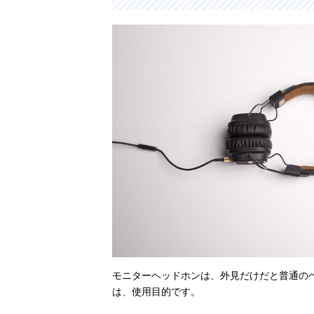
ホン MDR-
CD900ST
ソニー(SONY)
Amazonで見る
モニターヘッド
ホン MDR-
M1ST
ソニー(SONY)
5
Amazonで見る
モニターヘッド
ホン MDR-MV1
ゼンハイザー
Amazonで見る
スタジオヘッド
ホン HD 200
PRO
モニターヘッドホンは、外見だけだと普通の
は、使用目的です。
ゼンハイザー
楽天市場で見る
密閉型モニター