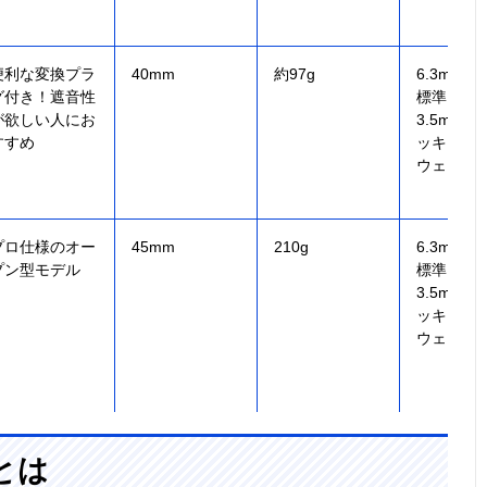
便利な変換プラ
40mm
約97g
6.3mm
グ付き！遮音性
標準プラ
が欲しい人にお
3.5mm
すすめ
ッキステ
ウェイ（
プロ仕様のオー
45mm
210g
6.3mm
プン型モデル
標準プラ
3.5mm
ッキステ
ウェイ
とは
原音そのままの
40mm、ドーム
約200g（コー
6.3mm
高音質！1989
型（CCAW採
ド含まず）
標準プラ