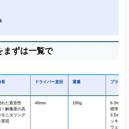
品
をまずは一覧で
特長
ドライバー直径
重量
プラグ
優れた遮音性
40mm
190g
6.3mm
能！解像度の高
標準プラ
いモニタリング
3.5mm
を実現
ッキステ
ウェイ