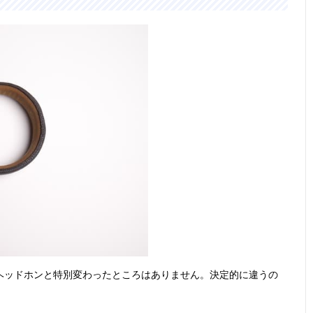
年から続くロン
用）
グセラー商品
中域の骨太感と
40mm、ドーム
約215g（ケー
記載未確
全体を俯瞰でき
型（CCAWボイ
ブル含まず）
る音像を両立
スコイル）
～80,000Hzの
40mm
約223g（ケー
6.3mm
超広帯域再生
ブル含まず）
標準プラ
密閉型で周囲の
記載未確認
184g（ケーブ
3.5mm
ノイズを減衰
ルなし）
ヘッドホンと特別変わったところはありません。決定的に違うの
偏り・歪みのよ
記載未確認
297g（ケーブ
記載未確
り少ない自然な
ルなし）