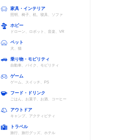
家具・インテリア
照明、椅子、机、寝具、ソファ
ホビー
認
密閉型
5～
ドローン、ロボット、音楽、VR
80,000Hz（JEI
TA）
ペット
犬、猫
乗り物・モビリティ
ステレオ
開放型
5～
自動車、バイク、モビリティ
グ
80,000Hz（IEC
ゲーム
）
ゲーム、スイッチ、PS
フード・ドリンク
密閉型
20～20,000Hz
ごはん、お菓子、お酒、コーヒー
アウトドア
キャンプ、アクティビティ
トラベル
認
密閉型
6～25,000Hz
旅行、旅行グッズ、ホテル