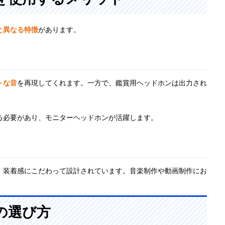
老舗メーカーの
45mm
377g（ケーブ
3.5mm
ハイエンドモデ
ルなし）
ミニ（6.
と異なる特徴
があります。
ル
準アダプ
属）、着
（本体側
Mini-XLR
トな音
を再現してくれます。一方で、鑑賞用ヘッドホンは出力され
る必要があり、モニターヘッドホンが活躍します。
、装着感にこだわって設計されています。音楽制作や動画制作にお
の選び方