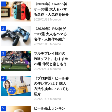
〈2026年〉Switch神
1
ゲー33選 大人もハマ
る名作・人気作を紹介
2026/01/28 Moovoo
〈2026年〉PS4神ゲ
2
ー31選 大人もハマる
名作・人気作を紹介
2026/01/15 Moovoo
マルチプレイ対応の
3
PS5ソフト、おすすめ
23選 仲間と楽しもう
2025/12/04 Moovoo
〈プロ解説〉ビール券
4
の使い方とは？ 購入
方法や換金についても
紹介
2026/01/07 Moovoo
ビール売上ランキン
5