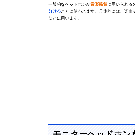
ヘッドホン HD
一般的なヘッドホンが
音楽鑑賞
に用いられる
300 PRO
分ける
ことに使われます。具体的には、楽曲
などに用います。
ヤマハ
Amazonで見る
(YAMAHA)
HPH-MT8
ヤマハ
Amazonで見る
(YAMAHA) ヘッ
ドホン HPH-50
JVCケンウッド
Amazonで見る
JVC スタジオモ
ニターヘッドホ
ン HA-MX100V
モニターヘッドホン