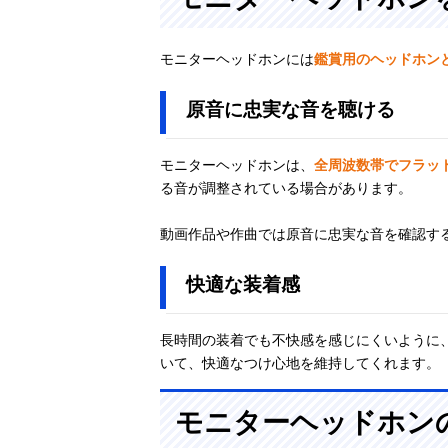
beyerdynamic
Amazonで見る
DT 1770 PRO
モニターヘッドホンには
鑑賞用のヘッドホン
MK II
原音に忠実な音を聴ける
モニターヘッドホンは、
全周波数帯でフラッ
る音が調整されている場合があります。
動画作品や作曲では原音に忠実な音を確認す
快適な装着感
長時間の装着でも不快感を感じにくいように
いて、快適なつけ心地を維持してくれます。
モニターヘッドホン