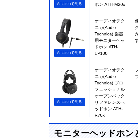
Amazonで見る
ホン ATH-M20x
オーディオテク
ニカ(Audio-
Technica) 楽器
用モニターヘッ
ドホン ATH-
Amazonで見る
EP100
オーディオテク
ニカ(Audio-
Technica) プロ
フェッショナル
オープンバック
Amazonで見る
リファレンスヘ
ッドホン ATH-
R70x
モニターヘッドホン
ソニー(SONY)
Amazonで見る
モニターヘッド