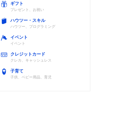
ギフト
プレゼント、お祝い
ハウツー・スキル
ステレオ
密閉型
15～28,000Hz
ハウツー、プログラミング
グ、
イベント
ステレオ
イベント
グ
クレジットカード
クレカ、キャッシュレス
ステレオ
密閉型
20～20,000Hz
グ、
子育て
変換ステ
子供、ベビー用品、育児
グ
ステレオ
記載未確認
10～40,000Hz
グ、
ステレオ
グ（付
アダプ
用）