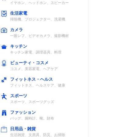
イヤホン、ヘッドホン、スピーカー
生活家電
掃除機、プロジェクター、洗濯機
ステレオ
密閉型
18～22,000Hz
グ、
カメラ
ミニ金メ
一眼レフ、ビデオカメラ、撮影機材
レオ2
キッチン
L型）
キッチン家電、調理器具、料理
ビューティ・コスメ
コスメ、美容家電、ヘアケア
ステレオ
開放型
5～40,000Hz
グ、
フィットネス・ヘルス
ミニ金メ
フィットネス、ヘルスケア、健康
レオ2
スポーツ
スポーツ、スポーツグッズ
ファッション
バッグ、腕時計、靴、財布
日用品・雑貨
ステレオ
密閉型
5～30,000Hz
生活雑貨、文房具、防災、お掃除
グ