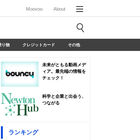
Moovoo
About
乗り物
クレジットカード
その他
未来がともる動画メデ
ィア。最先端の情報を
チェック！
科学と企業と出会う、
つながる
ランキング