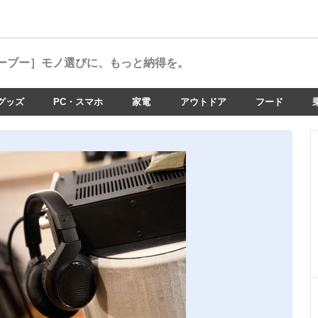
ーブー］
モノ選びに、もっと納得を。
グッズ
PC・スマホ
家電
アウトドア
フード