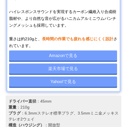
ハイレスポンスサウンドを実現するカーボン繊維入り合成樹
脂材や、より自然な音が広がるハニカムアルミニウムパンチ
ングメッシュも採用しています。
重さは約210gと、
長時間の作業でも疲れを感じにくく設計
さ
れています。
Amazonで見る
楽天市場で見る
Yahoo!で見る
ドライバー直径
：45mm
重量
：210g
プラグ
：6.3mmステレオ標準プラグ、3.5mmミニ金メッキス
テレオ2ウェイ
構造（ハウジング）
：開放型