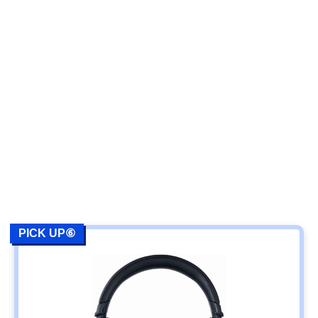
PICK UP⑥