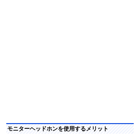
HA-MX100V
ーユニット搭載
beyerdynamic DT
老舗メーカーのハ
45mm
Amazonで見る
1770 PRO MK II
イエンドモデル
モニターヘッドホンを使用するメリット