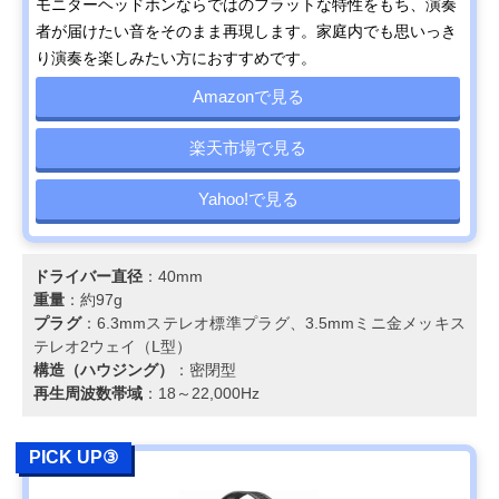
モニターヘッドホンならではのフラットな特性をもち、演奏
者が届けたい音をそのまま再現します。家庭内でも思いっき
り演奏を楽しみたい方におすすめです。
Amazonで見る
楽天市場で見る
Yahoo!で見る
ドライバー直径
：40mm
重量
：約97g
プラグ
：6.3mmステレオ標準プラグ、3.5mmミニ金メッキス
テレオ2ウェイ（L型）
構造（ハウジング）
：密閉型
再生周波数帯域
：18～22,000Hz
PICK UP③