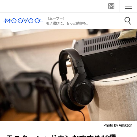
［ムーブー］
モノ選びに、もっと納得を。
Photo by Amazon