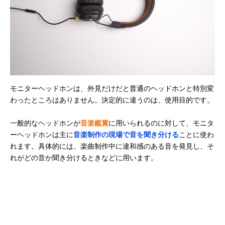
MDR-M1ST
像を両立
イル）
ソニー(SONY) モ
5～80,000Hzの超
40mm
Amazonで見る
ニターヘッドホン
広帯域再生
MDR-MV1
ゼンハイザー スタ
密閉型で周囲のノ
記載未確認
Amazonで見る
ジオヘッドホン
イズを減衰
HD 200 PRO
ゼンハイザー 密閉
偏り・歪みのより
記載未確認
楽天市場で見る
モニターヘッドホンは、外見だけだと普通のヘッドホンと特別変
型モニターヘッド
少ない自然なサウ
わったところはありません。決定的に違うのは、使用目的です。
ホン HD 300 PRO
ンドを再生
ヤマハ(YAMAHA)
高解像度・高分解
45mm（CCAW
Amazonで見る
一般的なヘッドホンが
音楽鑑賞
に用いられるのに対して、モニタ
HPH-MT8
能で原音を再現
イスコイル）
ーヘッドホンは主に
音楽制作の現場で音を聞き分ける
ことに使わ
れます。具体的には、楽曲制作中に違和感のある音を発見し、そ
れがどの音か聞き分けるときなどに用います。
ヤマハ(YAMAHA)
楽器練習に最適！
38mm
Amazonで見る
ヘッドホン HPH-
低価格なのに本格
50
的な高音質
JVCケンウッド
届けたい音を再
記載未確認
Amazonで見る
JVC スタジオモニ
現！ハイレゾ対応
ターヘッドホン
モニタードライバ