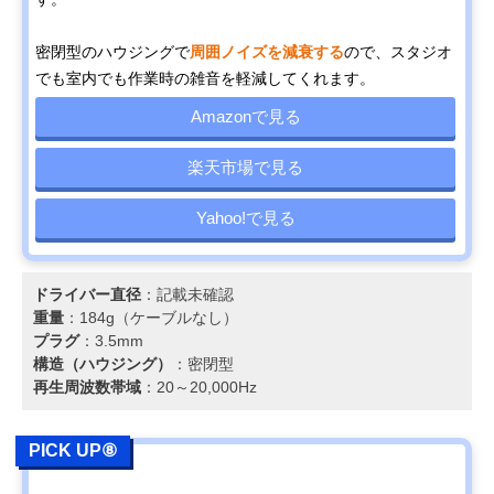
密閉型のハウジングで
周囲ノイズを減衰する
ので、スタジオ
でも室内でも作業時の雑音を軽減してくれます。
Amazonで見る
楽天市場で見る
Yahoo!で見る
ドライバー直径
：記載未確認
重量
：184g（ケーブルなし）
プラグ
：3.5mm
構造（ハウジング）
：密閉型
再生周波数帯域
：20～20,000Hz
PICK UP⑧