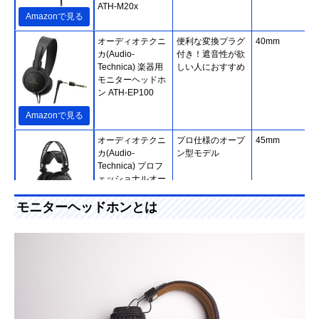
ATH-M20x
Amazonで見る
オーディオテクニ
便利な変換プラグ
40mm
カ(Audio-
付き！遮音性が欲
Technica) 楽器用
しい人におすすめ
モニターヘッドホ
ン ATH-EP100
Amazonで見る
オーディオテクニ
プロ仕様のオープ
45mm
カ(Audio-
ン型モデル
Technica) プロフ
ェッショナルオー
プンバックリファ
レンスヘッドホン
モニターヘッドホンとは
Amazonで見る
ATH-R70x
ソニー(SONY) モ
原音そのままの高
40mm、ドーム
Amazonで見る
ニターヘッドホン
音質！1989年から
（CCAW採用）
MDR-CD900ST
続くロングセラー
商品
ソニー(SONY) モ
中域の骨太感と全
40mm、ドーム
Amazonで見る
ニターヘッドホン
体を俯瞰できる音
（CCAWボイス