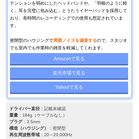
テンションを弱めにしたヘッドバンドや、「羽根のように軽
く、耳を完璧に包み込む」とうたうイヤーパッドを採用して
おり、長時間のレコーディングでの使用も想定されていま
す。
密閉型のハウジングで
周囲ノイズを減衰する
ので、スタジオ
でも室内でも作業時の雑音を軽減してくれます。
Amazonで見る
楽天市場で見る
Yahoo!で見る
ドライバー直径
：記載未確認
重量
：184g（ケーブルなし）
プラグ
：3.5mm
構造（ハウジング）
：密閉型
再生周波数帯域
：20～20,000Hz