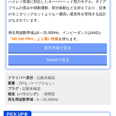
ハイレゾ音源に対応したオーバーヘッド型のモデル。ダイア
フラムの歪みや揺動運動、部分振動などを抑えており、従来
のモニタリングセットよりも一層高い遮音性を実現する設計
がなされています。
再生周波数帯域は6～25,000Hz、インピーダンスは64Ωと
「HD 200 PRO」より高い性能
を持ちます。
楽天市場で見る
Yahoo!で見る
ドライバー直径
：記載未確認
重量
：297g（ケーブルなし）
プラグ
：記載未確認
構造（ハウジング）
：密閉型
再生周波数帯域
：6～25,000Hz
PICK UP⑨