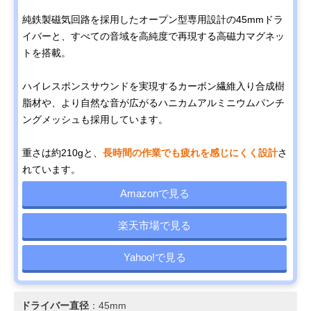
純鉄製磁気回路を採用したオープン型専用設計の45mmドラ
イバーと、すべての音域を高純度で再現する高磁力マグネッ
トを搭載。
ハイレスポンスサウンドを実現するカーボン繊維入り合成樹
脂材や、より自然な音が広がるハニカムアルミニウムパンチ
ングメッシュも採用しています。
重さは約210gと、
長時間の作業でも疲れを感じにくく設計
さ
れています。
Amazonで見る
楽天市場で見る
Yahoo!で見る
ドライバー直径
：45mm