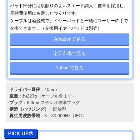
パッド部分には肌触りのよいスエード調人工皮革を採用し、
長時間使用にも適したつくりです。
ケーブルは着脱式で、イヤーパッドと一緒にユーザーの手で
交換できます。（交換用イヤーパッドは別売）
Amazonで見る
楽天市場で見る
Yahoo!で見る
ドライバー直径
：40mm
重量
：約223g（ケーブル含まず）
プラグ
：6.3mmステレオ標準プラグ
構造（ハウジング）
：開放型
再生周波数帯域
：5～80,000Hz（IEC）
PICK UP⑦