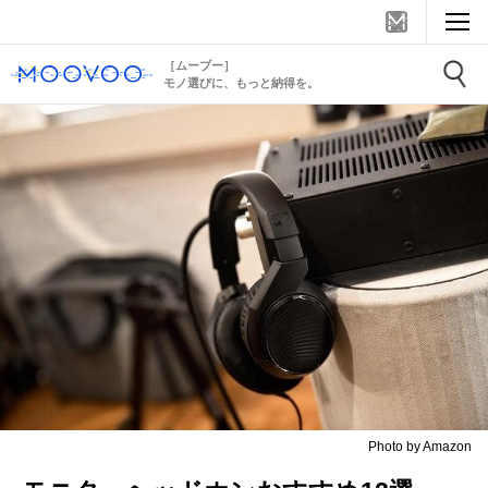
［ムーブー］
モノ選びに、もっと納得を。
Photo by Amazon