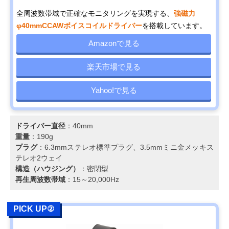
全周波数帯域で正確なモニタリングを実現する、
強磁力
φ40mmCCAWボイスコイルドライバー
を搭載しています。
Amazonで見る
楽天市場で見る
Yahoo!で見る
ドライバー直径
：40mm
重量
：190g
プラグ
：6.3mmステレオ標準プラグ、3.5mmミニ金メッキス
テレオ2ウェイ
構造（ハウジング）
：密閉型
再生周波数帯域
：15～20,000Hz
PICK UP②