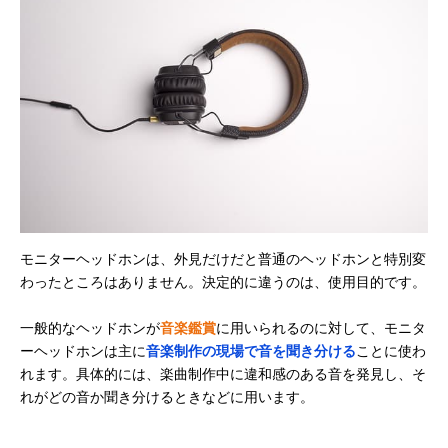
MDR-CD900ST
続くロングセラー
商品
ソニー(SONY) モ
中域の骨太感と全
40mm、ドーム
Amazonで見る
ニターヘッドホン
体を俯瞰できる音
（CCAWボイス
MDR-M1ST
像を両立
イル）
ソニー(SONY) モ
5～80,000Hzの超
40mm
Amazonで見る
ニターヘッドホン
広帯域再生
MDR-MV1
ゼンハイザー スタ
密閉型で周囲のノ
記載未確認
Amazonで見る
ジオヘッドホン
イズを減衰
HD 200 PRO
ゼンハイザー 密閉
偏り・歪みのより
記載未確認
楽天市場で見る
モニターヘッドホンは、外見だけだと普通のヘッドホンと特別変
型モニターヘッド
少ない自然なサウ
わったところはありません。決定的に違うのは、使用目的です。
ホン HD 300 PRO
ンドを再生
ヤマハ(YAMAHA)
高解像度・高分解
45mm（CCAW
Amazonで見る
一般的なヘッドホンが
音楽鑑賞
に用いられるのに対して、モニタ
HPH-MT8
能で原音を再現
イスコイル）
ーヘッドホンは主に
音楽制作の現場で音を聞き分ける
ことに使わ
れます。具体的には、楽曲制作中に違和感のある音を発見し、そ
れがどの音か聞き分けるときなどに用います。
ヤマハ(YAMAHA)
楽器練習に最適！
38mm
Amazonで見る
ヘッドホン HPH-
低価格なのに本格
50
的な高音質