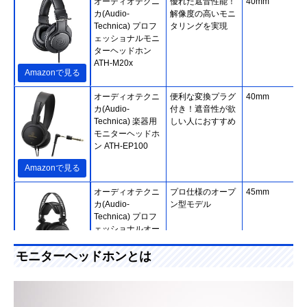
オーディオテクニ
優れた遮音性能！
40mm
カ(Audio-
解像度の高いモニ
Technica) プロフ
タリングを実現
ェッショナルモニ
ターヘッドホン
ATH-M20x
Amazonで見る
オーディオテクニ
便利な変換プラグ
40mm
カ(Audio-
付き！遮音性が欲
Technica) 楽器用
しい人におすすめ
モニターヘッドホ
ン ATH-EP100
Amazonで見る
オーディオテクニ
プロ仕様のオープ
45mm
カ(Audio-
ン型モデル
Technica) プロフ
ェッショナルオー
プンバックリファ
レンスヘッドホン
モニターヘッドホンとは
Amazonで見る
ATH-R70x
ソニー(SONY) モ
原音そのままの高
40mm、ドーム
Amazonで見る
ニターヘッドホン
音質！1989年から
（CCAW採用）