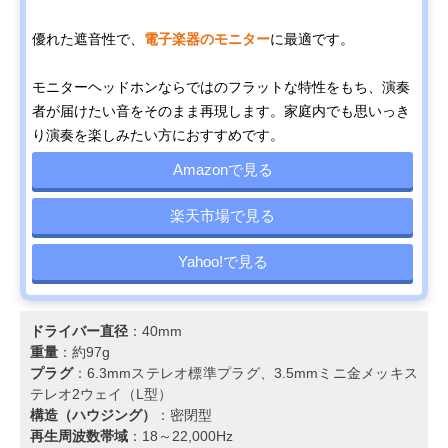
優れた遮音性で、
電子楽器のモニター
に最適です。
モニターヘッドホンならではのフラットな特性をもち、演奏
者が届けたい音をそのまま再現します。家庭内でも思いっき
り演奏を楽しみたい方におすすめです。
Amazonで見る
楽天市場で見る
Yahoo!で見る
ドライバー直径
：40mm
重量
：約97g
プラグ
：6.3mmステレオ標準プラグ、3.5mmミニ金メッキス
テレオ2ウェイ（L型）
構造（ハウジング）
：密閉型
再生周波数帯域
：18～22,000Hz