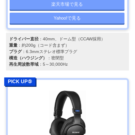
楽天市場で見る
Yahoo!で見る
ドライバー直径
：40mm、ドーム型（CCAW採用）
重量
：約200g（コード含まず）
プラグ
：6.3mmステレオ標準プラグ
構造（ハウジング）
：密閉型
再生周波数帯域
：5～30,000Hz
PICK UP⑤