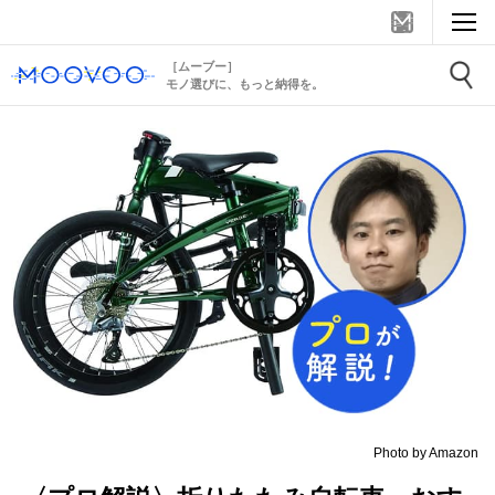
［ムーブー］
モノ選びに、もっと納得を。
Photo by Amazon