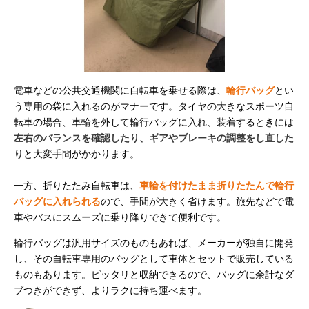
電車などの公共交通機関に自転車を乗せる際は、
輪行バッグ
とい
う専用の袋に入れるのがマナーです。タイヤの大きなスポーツ自
転車の場合、車輪を外して輪行バッグに入れ、装着するときには
左右のバランスを確認したり、ギアやブレーキの調整をし直した
り
と大変手間がかかります。
一方、折りたたみ自転車は、
車輪を付けたまま折りたたんで輪行
バッグに入れられる
ので、手間が大きく省けます。旅先などで電
車やバスにスムーズに乗り降りできて便利です。
輪行バッグは汎用サイズのものもあれば、メーカーが独自に開発
し、その自転車専用のバッグとして車体とセットで販売している
ものもあります。ピッタリと収納できるので、バッグに余計なダ
ブつきができず、よりラクに持ち運べます。