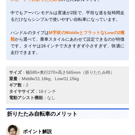
中でもアーバンモデルは変速が2段で、平坦な道を短時間走
るだけならシンプルで使いやすい自転車になっています。
ハンドルのタイプは
M字状のMiddleとフラットなLowの2種
類
から選べて、乗車スタイルにあわせて設定できるのが特徴
です。タイヤは16インチで大きすぎず小さすぎず、快適に
走行できます。
サイズ
：幅585×奥行270×高さ565mm（折りたたみ時）
重量
：Middle/11.16kg、Low/11.15kg
ギア数
：2
タイヤサイズ
：16インチ
電動アシスト機能
：なし
折りたたみ自転車のメリット
ポイント解説