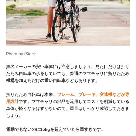
Photo by iStock
無名メーカーの安い車体には注意しましょう。見た目だけは折り
たたみ自転車の形をしていても、普通のママチャリに
折りたたみ
機構を加えただけの重い自転車
などもあります。
折りたたみ自転車は本来、
フレーム、ブレーキ、変速機などが専
用設計
です。ママチャリの部品を流用してコストを削減している
車体が軽くなるはずがないので、重量はしっかり確認しておきま
しょう。
電動でもないのに15kgを超えていたら重すぎ
です。