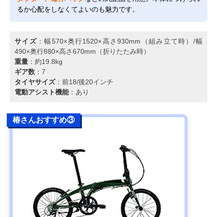
るか心配をしなくてよいのも魅力です。
サイズ
：幅570×奥行1520×高さ930mm（組み立て時）/幅
490×奥行880×高さ670mm（折りたたみ時）
重量
：約19.8kg
ギア数
：7
タイヤサイズ
：前18/後20インチ
電動アシスト機能
：あり
椿さんおすすめ③