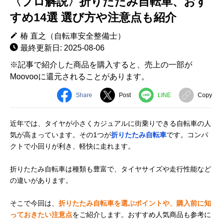
〈プロ解説〉折りたたみ自転車、おす
すめ14選 選び方や注意点も紹介
椿 直之（自転車安全整備士）
最終更新日: 2025-08-06
※記事で紹介した商品を購入すると、売上の一部が
Moovooに還元されることがあります。
Share
Post
LINE
Copy
近年では、タイヤが小さくカジュアルに街乗りできる自転車の人
気が高まっています。その1つが
折りたたみ自転車
です。コンパ
クトで小回りが利き、軽快に走れます。
折りたたみ自転車は種類も豊富で、タイヤサイズや走行性能など
の違いがあります。
そこで今回は、
折りたたみ自転車を選ぶポイントや、購入前に知
っておきたい注意点
をご紹介します。おすすめ人気商品も参考に