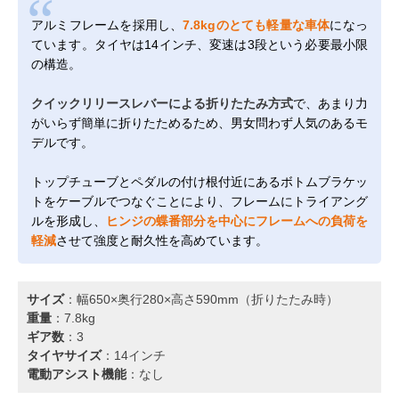
アルミフレームを採用し、
7.8kgのとても軽量な車体
になっ
ています。タイヤは14インチ、変速は3段という必要最小限
の構造。
クイックリリースレバーによる折りたたみ方式
で、あまり力
がいらず簡単に折りたためるため、男女問わず人気のあるモ
デルです。
トップチューブとペダルの付け根付近にあるボトムブラケッ
トをケーブルでつなぐことにより、フレームにトライアング
ルを形成し、
ヒンジの蝶番部分を中心にフレームへの負荷を
軽減
させて強度と耐久性を高めています。
サイズ
：幅650×奥行280×高さ590mm（折りたたみ時）
重量
：7.8kg
ギア数
：3
タイヤサイズ
：14インチ
電動アシスト機能
：なし