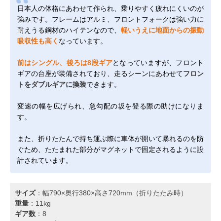
日本人の体格にあわせて作られ、乗りやすく疲れにくいのが
強みです。フレームはアルミ、フロントフォークは強い力に
耐えうる鋼材のハイテンなので、
軽いうえに地面からの振動
吸収性も高く
なっています。
前はシングル、後ろは8段ギア
となっていますが、フロント
ギアの台座が装備されており、走るシーンにあわせて
フロン
トをダブルギアに換装
できます。
変速の幅を広げられ、急勾配の坂を登る際の助けになりま
す。
また、折りたたんで持ち運ぶ際に車体が開いて暴れるのを防
ぐため、たたまれた部分がマグネットで固定されるように設
計されています。
サイズ
：幅790×奥行380×高さ720mm（折りたたみ時）
重量
：11kg
ギア数
：8