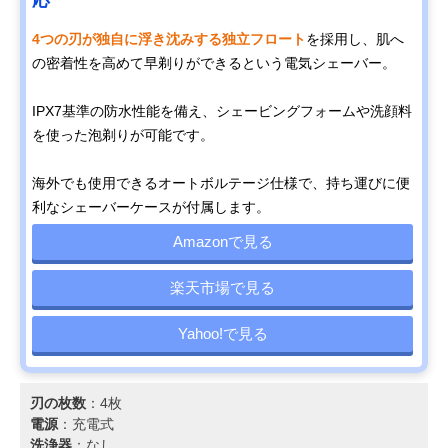
4つの刃が独自に浮き沈みする独立フロート
を採用し、肌へ
の密着性を高めて早剃りができるという電気シェーバー。
IPX7基準の防水性能を備え、シェービングフォームや洗顔料
を使った泡剃りが可能です。
海外でも使用できるオートボルテージ仕様で、持ち運びに便
利なシェーバーケースが付属します。
Amazonで見る
楽天市場で見る
Yahoo!で見る
刃の枚数
：4枚
電源
：充電式
洗浄器
：なし