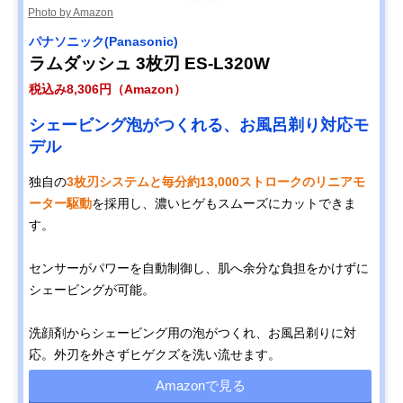
Photo by Amazon
パナソニック(Panasonic)
ラムダッシュ 3枚刃 ES-L320W
税込み8,306円（Amazon）
シェービング泡がつくれる、お風呂剃り対応モ
デル
独自の
3枚刃システムと毎分約13,000ストロークのリニアモ
ーター駆動
を採用し、濃いヒゲもスムーズにカットできま
す。
センサーがパワーを自動制御し、肌へ余分な負担をかけずに
シェービングが可能。
洗顔剤からシェービング用の泡がつくれ、お風呂剃りに対
応。外刃を外さずヒゲクズを洗い流せます。
Amazonで見る