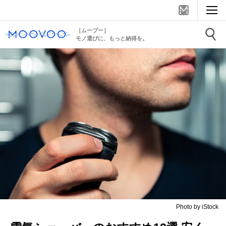
［ムーブー］
モノ選びに、もっと納得を。
Photo by iStock