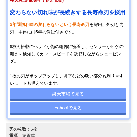
税込み19,800円（楽天市場）
変わらない切れ味が長続きする長寿命刃を採用
5年間切れ味の変わらないという長寿命刃
を採用。外刃と内
刃、本体には5年の保証付きです。
6枚刃搭載のヘッドが顔の輪郭に密着し、センサーがヒゲの
濃さを検知してカットスピードを調節しながらシェービン
グ。
1枚の刃がポップアップし、鼻下などの狭い部分も剃りやす
いモードも備えています。
楽天市場で見る
Yahoo!で見る
刃の枚数
：6枚
電源
：充電式