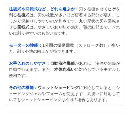
往復式や回転式など、どれを選ぶか：
刃を往復させてヒゲを
剃る
往復式
は、刃の枚数が多いほど密着する部分が増え、し
っかり深剃りしやすいのが利点です。丸い形状の刃を回転さ
せる
回転式
は、やさしい剃り味が魅力。顎の細部まで、きれ
いに剃りやすいのも良い点です。
モーターの性能：
1分間の振動回数（ストローク数）が多い
と、剃り心地の向上が期待できます。
お手入れのしやすさ：
自動洗浄機能
があれば、洗浄や乾燥が
自動で行えます。また、
本体丸洗い
に対応しているモデルも
便利です。
その他の機能：
ウェットシェービング
に対応していると、シ
ェービングジェルやフォームが使えます。丸洗いに対応して
いてもウェットシェービングは不可の場合もあります。