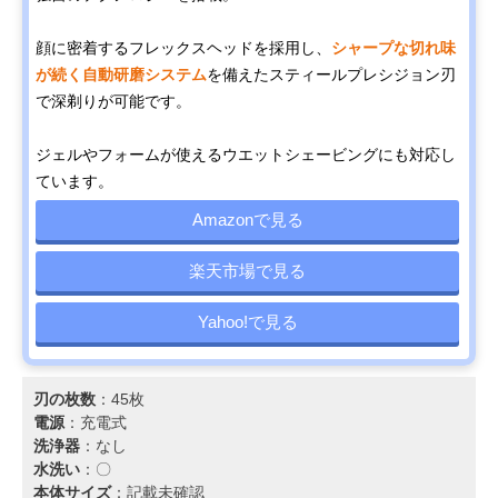
顔に密着するフレックスヘッドを採用し、
シャープな切れ味
が続く自動研磨システム
を備えたスティールプレシジョン刃
で深剃りが可能です。
ジェルやフォームが使えるウエットシェービングにも対応し
ています。
Amazonで見る
楽天市場で見る
Yahoo!で見る
刃の枚数
：45枚
電源
：充電式
洗浄器
：なし
水洗い
：〇
本体サイズ
：記載未確認