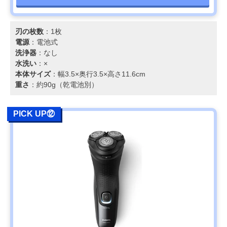
刃の枚数
：1枚
電源
：電池式
洗浄器
：なし
水洗い
：×
本体サイズ
：幅3.5×奥行3.5×高さ11.6cm
重さ
：約90g（乾電池別）
PICK UP⑫