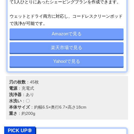
て1人ひとりにあったシェービングプランを作成できます。
ウェットとドライ両方に対応し、コードレスクリーンポッド
で洗浄が可能です。
Amazonで見る
楽天市場で見る
Yahoo!で見る
刃の枚数
：45枚
電源
：充電式
洗浄器
：あり
水洗い
：〇
本体サイズ
：約幅6.5×奥行6.7×高さ18cm
重さ
：約200g
PICK UP⑨