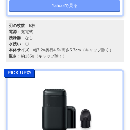
Yahoo!で見る
刃の枚数
：5枚
電源
：充電式
洗浄器
：なし
水洗い
：〇
本体サイズ
：幅7.2×奥行4.5×高さ5.7cm（キャップ除く）
重さ
：約135g（キャップ除く）
PICK UP⑦