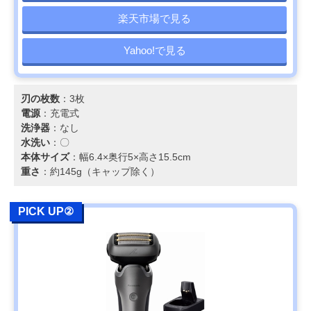
楽天市場で見る
Yahoo!で見る
刃の枚数
：3枚
電源
：充電式
洗浄器
：なし
水洗い
：〇
本体サイズ
：幅6.4×奥行5×高さ15.5cm
重さ
：約145g（キャップ除く）
PICK UP②