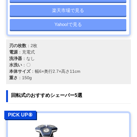
楽天市場で見る
Yahoo!で見る
刃の枚数
：2枚
電源
：充電式
洗浄器
：なし
水洗い
：〇
本体サイズ
：幅6×奥行2.7×高さ11cm
重さ
：150g
回転式のおすすめシェーバー5選
PICK UP⑧