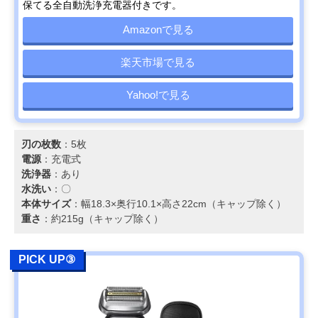
保てる全自動洗浄充電器付きです。
Amazonで見る
楽天市場で見る
Yahoo!で見る
刃の枚数
：5枚
電源
：充電式
洗浄器
：あり
水洗い
：〇
本体サイズ
：幅18.3×奥行10.1×高さ22cm（キャップ除く）
重さ
：約215g（キャップ除く）
PICK UP③