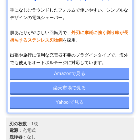
手になじむラウンドしたフォルムで使いやすい、シンプルな
デザインの電気シェーバー。
肌あたりがやさしい回転刃で、
外刃に摩耗に強く剃り味が長
持ちするステンレス刃物鋼
を採用。
出張や旅行に便利な充電器不要のプラグインタイプで、海外
でも使えるオートボルテージに対応しています。
Amazonで見る
楽天市場で見る
Yahoo!で見る
刃の枚数
：1枚
電源
：充電式
洗浄器
：なし