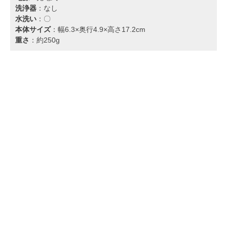
洗浄器
：なし
水洗い
：〇
本体サイズ
：幅6.3×奥行4.9×高さ17.2cm
重さ
：約250g