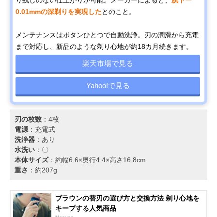
0.01mmの深剃りを実現した
とのこと。
メンテナンスはボタンひとつで自動洗浄。刃の潤滑から充電
まで対応し、新品のような剃り心地が約18カ月続きます。
楽天市場で見る
Yahoo!で見る
刃の枚数
：4枚
電源
：充電式
洗浄器
：あり
水洗い
：〇
本体サイズ
：約幅6.6×奥行4.4×高さ16.8cm
重さ
：約207g
ブラウンの替刃の選び方と交換方法 剃り心地を
キープする人気商品