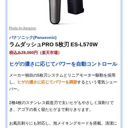
Photo by Amazon
パナソニック(Panasonic)
ラムダッシュPRO 5枚刃 ES-L570W
税込み28,000円（楽天市場）
ヒゲの濃さに応じてパワーを自動コントロール
メーカー独自の5枚刃システムとリニアモーター駆動を採用
し、
ヒゲの濃さに応じてパワーを調節
するという電気シェー
バー。
2種4枚のステンレス鍛造刃で太いヒゲもやさしく深剃りで
き、アゴ下の長く寝たヒゲまで剃りきります。
お風呂剃りにも対応し、泡メイキングモードを搭載。清潔に