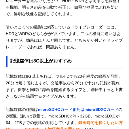
レコーダーを選んでください。HDR・WDRとは明るさを調整す
る機能。明るさの差を自動で補正し、白飛びや黒つぶれを防い
で、鮮明な映像を記録してくれます。
暗いところでの撮影に対応しているドライブレコーダーには、
HDRとWDRのどちらかが付いています。二つの機能に違いはあ
りますが、効果はほとんど同じです。どちらかが付いたドライブ
レコーダーであれば、問題ありません。
記憶媒体は8G以上がおすすめ
記憶媒体は8G以上あれば、フルHDでも20分程度の録画が可能。
20分は短く感じますが、交通事故なら20分で十分な記録が撮れ
ます。衝撃と同時に録画を開始するタイプと、運転中ずっと上書
きしながら録画するタイプがあります。
記憶媒体の種類は
microSDHCカードまたはmicroSDXCカード
の
2種類。違いは容量で、microSDHCが4～32GB、microSDXCが
64～2TBまでの規格の対応しています。
録画時間を長くしたい方