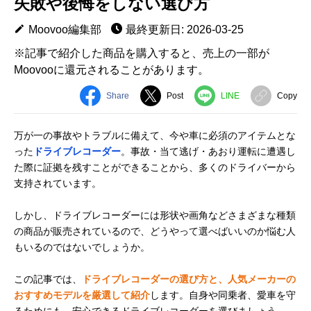
失敗や後悔をしない選び方
Moovoo編集部
最終更新日: 2026-03-25
※記事で紹介した商品を購入すると、売上の一部が
Moovooに還元されることがあります。
Share
Post
LINE
Copy
万が一の事故やトラブルに備えて、今や車に必須のアイテムとな
った
ドライブレコーダー
。事故・当て逃げ・あおり運転に遭遇し
た際に証拠を残すことができることから、多くのドライバーから
支持されています。
しかし、ドライブレコーダーには形状や画角などさまざまな種類
の商品が販売されているので、どうやって選べばいいのか悩む人
もいるのではないでしょうか。
この記事では、
ドライブレコーダーの選び方と、人気メーカーの
おすすめモデルを厳選して紹介
します。自身や同乗者、愛車を守
るためにも、安心できるドライブレコーダーを選びましょう。