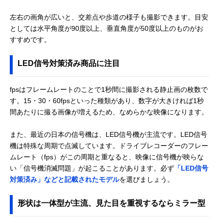
左右の画角が広いと、交差点や歩道の様子も撮影できます。目安
としては水平角度が90度以上、垂直角度が50度以上のものがお
すすめです。
LED信号対策済み商品に注目
fpsはフレームレートのことで1秒間に撮影される静止画の枚数で
す。15・30・60fpsといった種類があり、数字が大きければ1秒
間あたりに撮る画像が増えるため、なめらかな映像になります。
また、最近の日本の信号機は、LED信号機が主流です。LED信号
機は特殊な周期で点滅しています。ドライブレコーダーのフレー
ムレート（fps）がこの周期と重なると、映像に信号機が映らな
い「信号機消滅問題」が起こることがあります。必ず
「LED信号
対策済み」などと記載されたモデル
を選びましょう。
形状は一体型が主流、見た目を重視するならミラー型