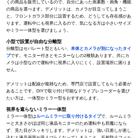
くの商品を販売しているので、自分にあった画素数・画角・機能
の商品を選べます。デメリットは、カメラが目立ってしまうこ
と。フロントガラス部分に設置するため、どうしても存在感があ
ります。運転中にも視界に入るので、気になる方は小さいサイズ
やミラー一体型を選びましょう。
小型で設置が自由な分離型
分離型はセパレート型ともいい、
本体とカメラが別になったタイ
プ
です。モニター付きとモニターなしの2種類あります。共にカ
メラは小型なので運転中に視界に入りにくく、設置場所に困りま
せん。
デメリットは配線が複雑なため、専門店で設置してもらう必要が
あることです。DIYで取り付け可能なドライブレコーダーを選び
たい方は、一体型かミラー型をおすすめします。
視界を遮らないミラー一体型
ミラー一体型は
ルームミラーに取り付けるタイプ
で、ルームミラ
ーと大きさがほぼ同じ液晶モニターのため運転中も邪魔になら
ず、見た目がスッキリします。デメリットは、強い日差しが差し
込むと液晶画面が見えづらくなってしまうこと。反射防止フィル