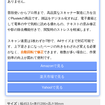
ありません。
普段使いからプロ用まで、高品質なスキャナー製造に力を注
ぐPlustekの商品です。雑誌をデジタル化すれば、電子書籍と
して電車の中で気軽に読める優れもの。テキストの歪み修正
や影の除去機能付きで、閲覧時のストレスを軽減します。
スキャン速度は1枚わずか7秒で、A4サイズまで対応可能で
す。上下逆さまになったページの向きをわざわざ変える必要
がなく、
自動回転で修正
できます。枚数が多い場合に、作業
効率の向上が図れて便利です。
Amazonで見る
楽天市場で見る
Yahoo!で見る
サイズ：
幅453.5×奥行286×高さ98mm