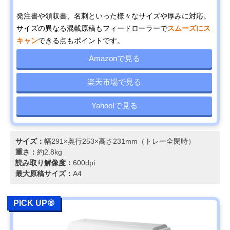
発注書や領収書、名刺といった様々なサイズや厚みに対応。
サイズの異なる混載原稿もフィードローラーで
スムーズにス
キャン
できる点もポイントです。
Amazonで見る
楽天市場で見る
Yahoo!で見る
サイズ：
幅291×奥行253×高さ231mm（トレー全閉時）
重さ：
約2.8kg
読み取り解像度：
600dpi
最大原稿サイズ：
A4
PICK UP⑧