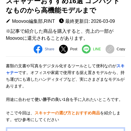
スキャナーおすすめ16選 コンパクト
なものから高機能モデルまで
Moovoo編集部,RINT
最終更新日: 2026-03-09
※記事で紹介した商品を購入すると、売上の一部が
Moovooに還元されることがあります。
Share
Post
LINE
Copy
書類の文書や写真をデジタル化するツールとして便利なのが
スキ
ャナー
です。オフィスや家庭で使用する据え置きモデルから、持
ち運びにも適したハンディタイプなど、実にさまざまなモデルが
あります。
用途に合わせて
使い勝手の良い1台
を手に入れたいところです。
そこで今回は、
スキャナーの選び方とおすすめ商品
を紹介しま
す。ぜひ参考にしてください