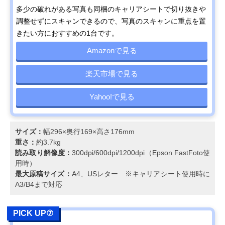
多少の破れがある写真も同梱のキャリアシートで切り抜きや
調整せずにスキャンできるので、写真のスキャンに重点を置
きたい方におすすめの1台です。
Amazonで見る
楽天市場で見る
Yahoo!で見る
サイズ：
幅296×奥行169×高さ176mm
重さ：
約3.7kg
読み取り解像度：
300dpi/600dpi/1200dpi（Epson FastFoto使
用時）
最大原稿サイズ：
A4、USレター ※キャリアシート使用時に
A3/B4まで対応
PICK UP⑦