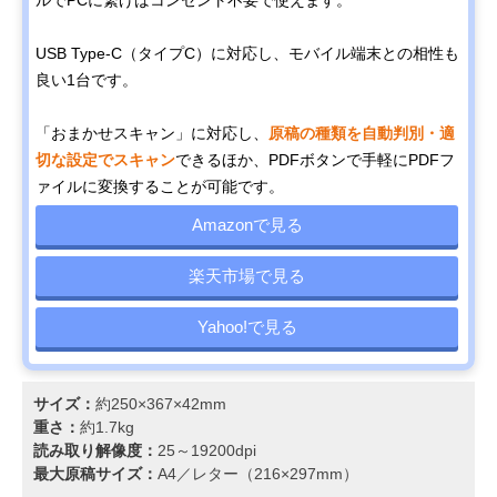
ルでPCに繋げばコンセント不要で使えます。
USB Type-C（タイプC）に対応し、モバイル端末との相性も
良い1台です。
「おまかせスキャン」に対応し、
原稿の種類を自動判別・適
切な設定でスキャン
できるほか、PDFボタンで手軽にPDFフ
ァイルに変換することが可能です。
Amazonで見る
楽天市場で見る
Yahoo!で見る
サイズ：
約250×367×42mm
重さ：
約1.7kg
読み取り解像度：
25～19200dpi
最大原稿サイズ：
A4／レター（216×297mm）