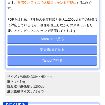
ます。
自宅やオフィスで大型スキャンを可能に
する1台で
す。
PDFをはじめ、7種類の保存形式と最大1,200dpiまでの解像度
に対応しているほか、画像を修正しながらのスキャンも可
能。とくにビジネスシーンで活躍してくれます。
Amazonで見る
楽天市場で見る
Yahoo!で見る
サイズ：
W565×D394×H54mm
重さ：
4.3kg
読み取り解像度：
1200dpi
最大原稿サイズ：
A3まで
PICK UP④