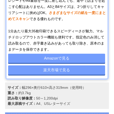
レシートやA4書類を一度に差し込んでも、途中で詰まりを起
こす心配はありません。A3とB4サイズは、2つ折りしてキャ
リアシートに挟めばOK。
さまざまなサイズの紙を一度にまと
めてスキャン
できる優れものです。
1分あたり最大35枚印刷できるスピーディーさが魅力。マル
チドロップアウトカラー機能も便利です。指定色のみ消して
読み取るので、赤字書き込みがあっても取り除き、原本のま
まデータを保存できます。
Amazonで見る
楽天市場で見る
サイズ：
幅296×奥行610×高さ319mm（使用時）
重さ：
約3.7kg
読み取り解像度：
50～1,200dpi
最大原稿サイズ：
A4、USレターサイズ