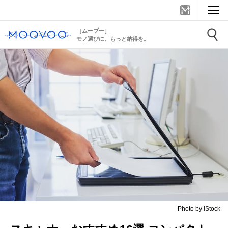
［ムーブー］
モノ選びに、もっと納得を。
Photo by iStock