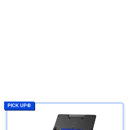
PICK UP⑥