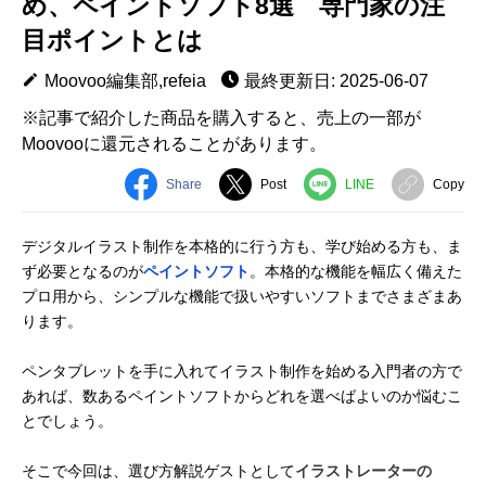
め、ペイントソフト8選 専門家の注
目ポイントとは
Moovoo編集部,refeia
最終更新日: 2025-06-07
※記事で紹介した商品を購入すると、売上の一部が
Moovooに還元されることがあります。
Share
Post
LINE
Copy
デジタルイラスト制作を本格的に行う方も、学び始める方も、ま
ず必要となるのが
ペイントソフト
。本格的な機能を幅広く備えた
プロ用から、シンプルな機能で扱いやすいソフトまでさまざまあ
ります。
ペンタブレットを手に入れてイラスト制作を始める入門者の方で
あれば、数あるペイントソフトからどれを選べばよいのか悩むこ
とでしょう。
そこで今回は、選び方解説ゲストとして
イラストレーターの