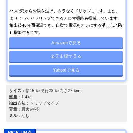
4つの穴からお湯を注ぎ、ムラなくドリップします。また、
よりじっくりドリップできるアロマ機能も搭載しています。
抽出後40分間保温でき、自動で電源をオフにする消し忘れ防
止機能付きです。
Amazonで見る
楽天市場で見る
Yahoo!で見る
サイズ
：幅15.5×奥行28.5×高さ27.5cm
重量
：1.4kg
抽出方法
：ドリップタイプ
容量
：最大5杯分
ミル
：なし
PICK UP⑥