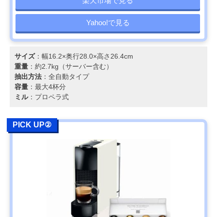
楽天市場で見る
Yahoo!で見る
サイズ
：幅16.2×奥行28.0×高さ26.4cm
重量
：約2.7kg（サーバー含む）
抽出方法
：全自動タイプ
容量
：最大4杯分
ミル
：プロペラ式
PICK UP②