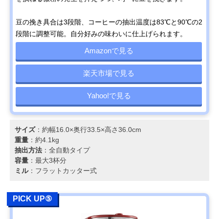
豆の挽き具合は3段階、コーヒーの抽出温度は83℃と90℃の2
段階に調整可能。自分好みの味わいに仕上げられます。
Amazonで見る
楽天市場で見る
Yahoo!で見る
サイズ
：約幅16.0×奥行33.5×高さ36.0cm
重量
：約4.1kg
抽出方法
：全自動タイプ
容量
：最大3杯分
ミル
：フラットカッター式
PICK UP⑤