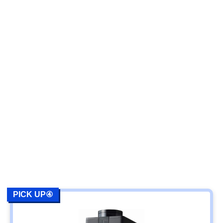
PICK UP④