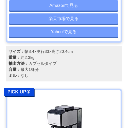
Amazonで見る
楽天市場で見る
Yahoo!で見る
サイズ
：幅8.4×奥行33×高さ20.4cm
重量
：約2.3kg
抽出方法
：カプセルタイプ
容量
：最大1杯分
ミル
：なし
PICK UP③