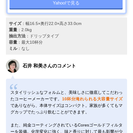
Yahoo!で見る
サイズ
：幅16.5×奥行22.0×高さ33.0cm
重量
：2.0kg
抽出方法
：ドリップタイプ
容量
：最大10杯分
ミル
：なし
石井 和美さんのコメント
スタイリッシュなフォルムと、美味しさに徹底してこだわっ
たコーヒーメーカーです。
10杯分淹れられる大容量サイズ
でありながら、本体サイズはコンパクト。家族が多くてもマ
グカップでたっぷり飲むことができます。
また、純金コーティングされているCoresゴールドフィルタ
ーを装備。化学変化に強く、味と香りに対して最も影響が少