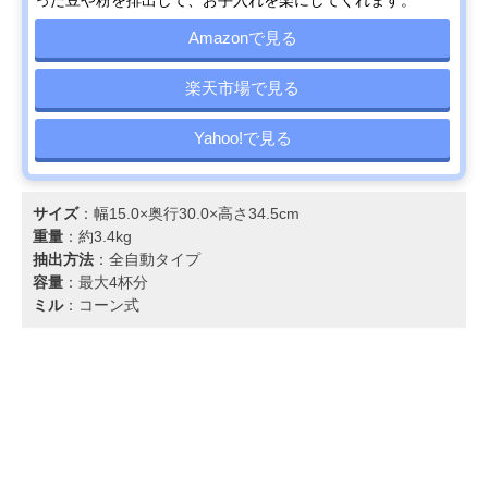
った豆や粉を排出して、お手入れを楽にしてくれます。
Amazonで見る
楽天市場で見る
Yahoo!で見る
サイズ
：幅15.0×奥行30.0×高さ34.5cm
重量
：約3.4kg
抽出方法
：全自動タイプ
容量
：最大4杯分
ミル
：コーン式