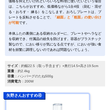
価格を抑えたいけれどいろいろな料理に使いたいという場合
は、こちらがおすすめ。低価格ながら1台4役 （刻む・混ぜ
る・おろす・ 練る）をこなします。おろしプレートは、プ
レートを反転させることで、
「細面」と「粗面」の使い分け
が可能
です。
本体ふたの裏側にある収納ホルダーに、プレートやヘラなど
を収納でき、付属品の紛失を防げます。容器がプラスチック
製なので、におい移りが気になる点ですが、においが強い食
材を頻繁に調理しないのであれば問題ないでしょう。
サイズ
：約幅22.5（取っ手含まず）×奥行14.5×高さ19.5cm
重量
：約2.4kg
容量
：ハンバーグのたね500g
消費電力
：200W
矢野さんおすすめ④