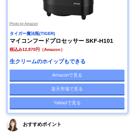
Amazonで見る
Cuisinart(クイジ
ハイパワー
高さ35cm
ナート) フードプ
ロセッサー DLC-
191J
Photo by Amazon
タイガー魔法瓶(TIGER)
マイコンフードプロセッサー SKF-H101
税込み12,870円（Amazon）
生クリームのホイップもできる
Amazonで見る
楽天市場で見る
Yahoo!で見る
おすすめポイント