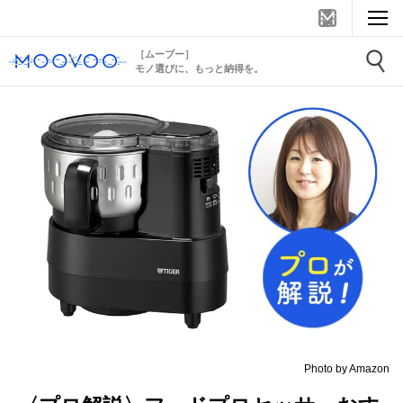
［ムーブー］
モノ選びに、もっと納得を。
Photo by Amazon