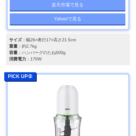
楽天市場で見る
Yahoo!で見る
サイズ
：幅26×奥行17×高さ21.5cm
重量
：約2.7kg
容量
：ハンバーグのたね500g
消費電力
：170W
PICK UP②