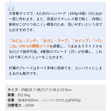
大容量サイズで、4人分のハンバーグ（150g×4個）のたねが
一度に作れます。また、容器がステンレス製で軽く、内側に
食材がこびりつきにくい構造のため、洗いやすいという点で
もおすすめです。
「みじん・ミンチ」「おろし・スープ」「ホイップ」「パン
こね」の4つの調理コース
を搭載し、つまみをスライドさせ
るだけで操作可能。4種類のブレード（刃）が付属し、これ
1台で多くのメニューをこなせます。
付属のブレードはすべて本体に収納でき、コンパクトにしま
えるのも魅力です。
サイズ
：約幅28.7×奥行17.2×高さ23.8cm
重量
：約2.6kg
容量
：液体約600ml、ハンバーグのたね約650g
消費電力
：160W