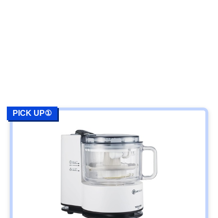
PICK UP①