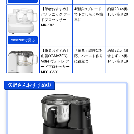
【筆者おすすめ】‎
4種類のブレード
約幅23.4×奥行
パナソニック フー
で下ごしらえを簡
15.8×高さ20.9c
ドプロセッサー
単に
MK-K82
Amazonで見る
【筆者おすすめ】
「練る」調理に対
約幅22.5（取っ
山善(YAMAZEN)
応、ペースト作り
含まず）×奥行
Votre ヴォトレ フ
に役立つ
14.5×高さ19.5c
ードプロセッサー
MFC-G501
Amazonで見る
矢野さんおすすめ①
【筆者おすすす
安全に配慮した誤
幅27×奥行15×
め】ティファール
作動防止設計
さ25.5cm
(T-fal) ミニプロ ル
ビーレッド プラス
MB601
楽天市場で見る
【筆者おすすめ】
生地こねもできる
幅17.7×奥行24.