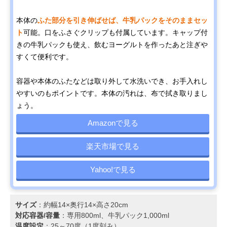
本体の
ふた部分を引き伸ばせば、牛乳パックをそのままセッ
ト
可能。口をふさぐクリップも付属しています。キャップ付
きの牛乳パックも使え、飲むヨーグルトを作ったあと注ぎや
すくて便利です。
容器や本体のふたなどは取り外して水洗いでき、お手入れし
やすいのもポイントです。本体の汚れは、布で拭き取りまし
ょう。
Amazonで見る
楽天市場で見る
Yahoo!で見る
サイズ
：約幅14×奥行14×高さ20cm
対応容器/容量
：専用800ml、牛乳パック1,000ml
温度設定
：25～70度（1度刻み）