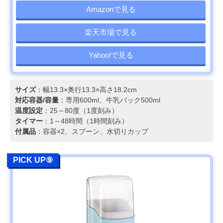
Amazonで見る
楽天市場で見る
Yahoo!で見る
サイズ
：幅13.3×奥行13.3×高さ18.2cm
対応容器/容量
：専用600ml、牛乳パック500ml
温度設定
：25～80度（1度刻み）
タイマー
：1～48時間（1時間刻み）
付属品
：容器×2、スプーン、水切りカップ
PICK UP⑨