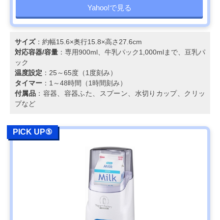
Yahoo!で見る
サイズ
：約幅15.6×奥行15.8×高さ27.6cm
対応容器/容量
：専用900ml、牛乳パック1,000mlまで、豆乳パ
ック
温度設定
：25～65度（1度刻み）
タイマー
：1～48時間（1時間刻み）
付属品
：容器、容器ふた、スプーン、水切りカップ、クリッ
プなど
PICK UP⑤