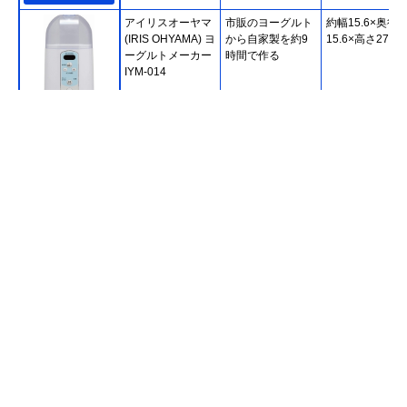
アイリスオーヤマ
市販のヨーグルト
約幅15.6×奥行
(IRIS OHYAMA) ヨ
から自家製を約9
15.6×高さ27.4c
ーグルトメーカー
時間で作る
‎IYM-014
Amazonで見る
アイリスオーヤマ
豆乳ヨーグルトや
約幅15.6×奥行
(IRIS OHYAMA) ヨ
飲むヨーグルトを
15.8×高さ27.6c
ーグルトメーカー
作るのにおすすめ
KYM-016
Amazonで見る
トープラン(To-
コスパ良好。簡単
約幅13.8×奥行1
plan) ヨーグルト
操作で2種類のヨ
高さ27.6cm
ファクトリー
ーグルトに対応
PREMIUM TKSM-
016
Amazonで見る
コイズミ(Koizumi)
シンプルデザイン
約幅14×奥行14
Amazonで見る