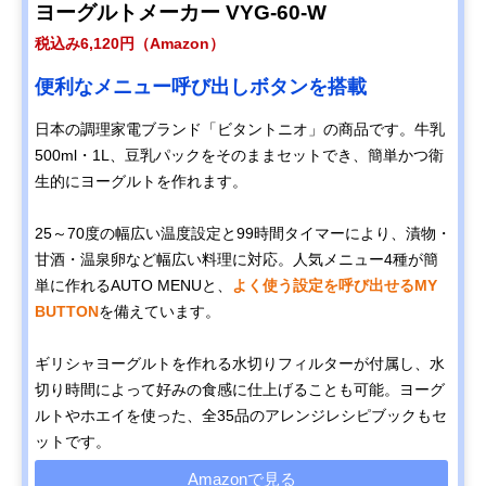
ノー ヨーグルトメ
スタート
ヨーグルトメーカー VYG-60-W
ーカー MJ-0638
税込み6,120円（Amazon）
マルコメ プラス糀
ヨーグルト作りに
約幅17.3×奥行
Amazonで見る
甘酒メーカー糀美
適した温度を備え
17.3×高さ
便利なメニュー呼び出しボタンを搭載
人 MP201
た甘酒メーカー
21.8cm（突起
含む）
日本の調理家電ブランド「ビタントニオ」の商品です。牛乳
500ml・1L、豆乳パックをそのままセットでき、簡単かつ衛
生的にヨーグルトを作れます。
25～70度の幅広い温度設定と99時間タイマーにより、漬物・
甘酒・温泉卵など幅広い料理に対応。人気メニュー4種が簡
単に作れるAUTO MENUと、
よく使う設定を呼び出せるMY
BUTTON
を備えています。
ギリシャヨーグルトを作れる水切りフィルターが付属し、水
切り時間によって好みの食感に仕上げることも可能。ヨーグ
ルトやホエイを使った、全35品のアレンジレシピブックもセ
ットです。
Amazonで見る