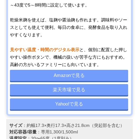
～43度で5～8時間に設定して使います。
乾燥米麹を使えば、塩麹や醤油麹も作れます。調味料やソー
スとしても使えて便利。毎日の食卓に、発酵食品を取り入れ
やすくなります。
見やすい温度・時間のデジタル表示
と、個別に配置した押し
やすい操作ボタンで、機械の扱いが苦手な方にもおすすめ。
高齢の方がいるファミリーにも向いています。
Amazonで見る
楽天市場で見る
Yahoo!で見る
サイズ
：約幅17.3×奥行17.3×高さ21.8cm（突起部を含む）
対応容器/容量
：専用1,300/1,500ml
温度設定
：20〜65度（1度刻み）