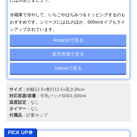
には注意しましょう。
冷蔵庫で冷やして、いちごやはちみつをトッピングするのも
おすすめです。シリーズには1Lのほか、500mlタイプもライ
ンアップされています。
Amazonで見る
楽天市場で見る
Yahoo!で見る
サイズ
：約幅12.5×奥行12.5×高さ28cm
対応容器/容量
：牛乳パック500/1,000ml
温度設定
：なし
タイマー
：なし
付属品
：計量カップ
PICK UP⑩