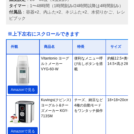
タイマー
：1〜48時間（1時間刻み/24時間以降は4時間刻み）
付属品
：容器×2、内ふた×2、ネジふた×2、水切りかご、レシ
ピブック
※上下左右にスクロールできます
外観
商品名
特長
サイズ
‎Vitantonio ヨーグ
便利なメニュー呼
約幅12.5×奥行
ルトメーカー
び出しボタンを搭
14.5×高さ28cm
VYG-60-W
載
Amazonで見る
Kuvings(クビンス)
チーズ、納豆など
18×18×20cm
ヨーグルト&チー
4種の自動モード
ズメーカー KGY-
をワンタッチ操作
713SM
Amazonで見る