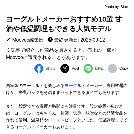
Photo by iStock
ヨーグルトメーカーおすすめ10選 甘
酒や低温調理もできる人気モデル
Moovoo編集部
最終更新日: 2025-09-12
※記事で紹介した商品を購入すると、売上の一部が
Moovooに還元されることがあります。
Share
Post
LINE
Copy
自家製のヨーグルトを楽しめる
ヨーグルトメーカー
。
専用容器
の
ほか、
牛乳パックをそのままセット
できるタイプもあります。
また、
設定できる温度と時間
にも注目です。設定範囲が広けれ
ば、ヨーグルトはもちろん、甘酒・塩麹・味噌などの発酵食品を
作れて便利。温泉卵やローストビーフといった、低温調理までで
きるヨーグルトメーカーもあります。