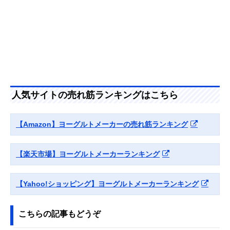
ヨーグルトメーカ
のコンパクトなモ
高さ20cm
ー KYG-0800
デル
山善(YAMAZEN)
低温調理を楽しめ
約幅17×奥行20.
Amazonで見る
ヨーグルトメーカ
てアレンジレシピ
高さ16.5cm
ー YXA-101
にもおすすめ
BRUNO コンパク
インテリアにマッ
幅13.3×奥行13.
Amazonで見る
ト発酵メーカー エ
チするおしゃれな
高さ18.2cm
クリュ BOE108-
デザイン
ECRU
人気サイトの売れ筋ランキングはこちら
和平フレイズ
操作不要。電源コ
約幅12.5×奥行
Amazonで見る
(WAHEI FREIZ) ラ
ードを差し込めば
12.5×高さ28cm
【Amazon】ヨーグルトメーカーの売れ筋ランキング
ノー ヨーグルトメ
スタート
ーカー MJ-0638
マルコメ プラス糀
ヨーグルト作りに
約幅17.3×奥行
Amazonで見る
【楽天市場】ヨーグルトメーカーランキング
甘酒メーカー糀美
適した温度を備え
17.3×高さ
人 MP201
た甘酒メーカー
21.8cm（突起
含む）
【Yahoo!ショッピング】ヨーグルトメーカーランキング
こちらの記事もどうぞ