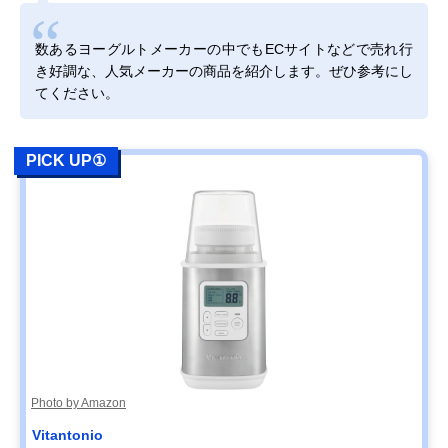
Amazonで見る
数あるヨーグルトメーカーの中でもECサイトなどで売れ行
トープラン(To-
コスパ良好。簡単
約幅13.8×奥行1
き好調な、人気メーカーの商品を紹介します。ぜひ参考にし
plan) ヨーグルト
操作で2種類のヨ
高さ27.6cm
てください。
ファクトリー
ーグルトに対応
PREMIUM TKSM-
016
PICK UP①
Amazonで見る
コイズミ(Koizumi)
シンプルデザイン
約幅14×奥行14
Amazonで見る
ヨーグルトメーカ
のコンパクトなモ
高さ20cm
ー KYG-0800
デル
山善(YAMAZEN)
低温調理を楽しめ
約幅17×奥行20.
Amazonで見る
ヨーグルトメーカ
てアレンジレシピ
高さ16.5cm
ー YXA-101
にもおすすめ
BRUNO コンパク
インテリアにマッ
幅13.3×奥行13.
Amazonで見る
ト発酵メーカー エ
チするおしゃれな
高さ18.2cm
クリュ BOE108-
デザイン
ECRU
Photo by Amazon
和平フレイズ
操作不要。電源コ
約幅12.5×奥行
Amazonで見る
‎Vitantonio
(WAHEI FREIZ) ラ
ードを差し込めば
12.5×高さ28cm