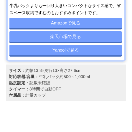
牛乳パックよりも一回り大きいコンパクトなサイズ感で、省
スペース収納ですむのもおすすめポイントです。
Amazonで見る
楽天市場で見る
Yahoo!で見る
サイズ
：約幅13.8×奥行13×高さ27.6cm
対応容器/容量
：牛乳パック約500～1,000ml
温度設定
：記載未確認
タイマー
：8時間で自動OFF
付属品
：計量カップ