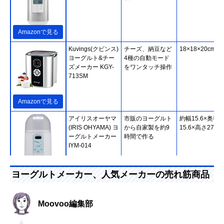
Amazonで見る
Kuvings(クビンス)
チーズ、納豆など
18×18×20cm
ヨーグルト&チー
4種の自動モード
ズメーカー KGY-
をワンタッチ操作
713SM
Amazonで見る
アイリスオーヤマ
市販のヨーグルト
約幅15.6×奥行
(IRIS OHYAMA) ヨ
から自家製を約9
15.6×高さ27.4c
ーグルトメーカー
時間で作る
‎IYM-014
Amazonで見る
ヨーグルトメーカー、人気メーカーの売れ筋商品
アイリスオーヤマ
豆乳ヨーグルトや
約幅15.6×奥行
(IRIS OHYAMA) ヨ
飲むヨーグルトを
15.8×高さ27.6c
Moovoo編集部
ーグルトメーカー
作るのにおすすめ
KYM-016