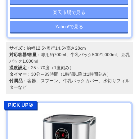
楽天市場で見る
Yahoo!で見る
サイズ
：約幅12.5×奥行14.5×高さ28cm
対応容器/容量
：専用約700ml、牛乳パック500/1,000ml、豆乳
パック1,000ml
温度設定
：25～70度（1度刻み）
タイマー
：30分～99時間（1時間以降は1時間刻み）
付属品
：容器、スプーン、牛乳パックカバー、水切りフィル
ターなど
PICK UP②